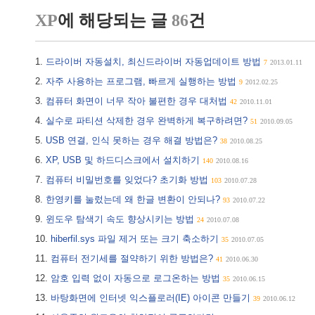
XP
에 해당되는 글
86
건
드라이버 자동설치, 최신드라이버 자동업데이트 방법
7
2013.01.11
자주 사용하는 프로그램, 빠르게 실행하는 방법
9
2012.02.25
컴퓨터 화면이 너무 작아 불편한 경우 대처법
42
2010.11.01
실수로 파티션 삭제한 경우 완벽하게 복구하려면?
51
2010.09.05
USB 연결, 인식 못하는 경우 해결 방법은?
38
2010.08.25
XP, USB 및 하드디스크에서 설치하기
140
2010.08.16
컴퓨터 비밀번호를 잊었다? 초기화 방법
103
2010.07.28
한영키를 눌렀는데 왜 한글 변환이 안되나?
93
2010.07.22
윈도우 탐색기 속도 향상시키는 방법
24
2010.07.08
hiberfil.sys 파일 제거 또는 크기 축소하기
35
2010.07.05
컴퓨터 전기세를 절약하기 위한 방법은?
41
2010.06.30
암호 입력 없이 자동으로 로그온하는 방법
35
2010.06.15
바탕화면에 인터넷 익스플로러(IE) 아이콘 만들기
39
2010.06.12