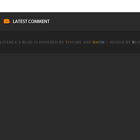
LIVEREX
’S BLOG IS POWERED BY
T
ISTORY
AND
D
A
U
M
// DESIGN BY
B
LO