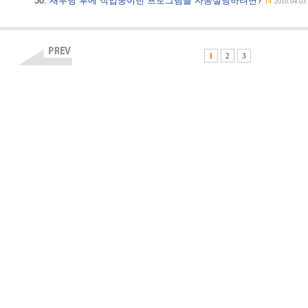
재부팅 후에 작업중이던 프로그램을 자동실행하려면?
14
2010.04.03
1
2
3