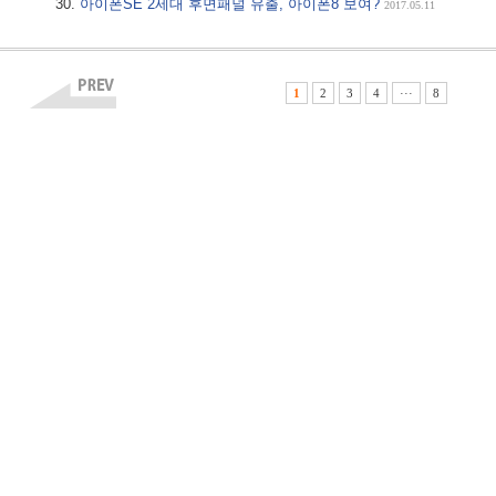
아이폰SE 2세대 후면패널 유출, 아이폰8 보여?
2017.05.11
1
2
3
4
···
8