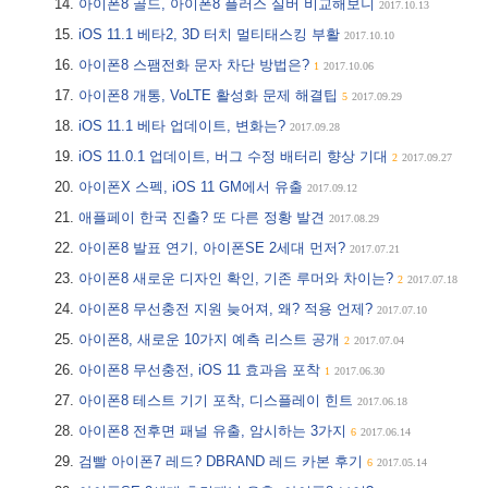
아이폰8 골드, 아이폰8 플러스 실버 비교해보니
2017.10.13
iOS 11.1 베타2, 3D 터치 멀티태스킹 부활
2017.10.10
아이폰8 스팸전화 문자 차단 방법은?
1
2017.10.06
아이폰8 개통, VoLTE 활성화 문제 해결팁
5
2017.09.29
iOS 11.1 베타 업데이트, 변화는?
2017.09.28
iOS 11.0.1 업데이트, 버그 수정 배터리 향상 기대
2
2017.09.27
아이폰X 스펙, iOS 11 GM에서 유출
2017.09.12
애플페이 한국 진출? 또 다른 정황 발견
2017.08.29
아이폰8 발표 연기, 아이폰SE 2세대 먼저?
2017.07.21
아이폰8 새로운 디자인 확인, 기존 루머와 차이는?
2
2017.07.18
아이폰8 무선충전 지원 늦어져, 왜? 적용 언제?
2017.07.10
아이폰8, 새로운 10가지 예측 리스트 공개
2
2017.07.04
아이폰8 무선충전, iOS 11 효과음 포착
1
2017.06.30
아이폰8 테스트 기기 포착, 디스플레이 힌트
2017.06.18
아이폰8 전후면 패널 유출, 암시하는 3가지
6
2017.06.14
검빨 아이폰7 레드? DBRAND 레드 카본 후기
6
2017.05.14