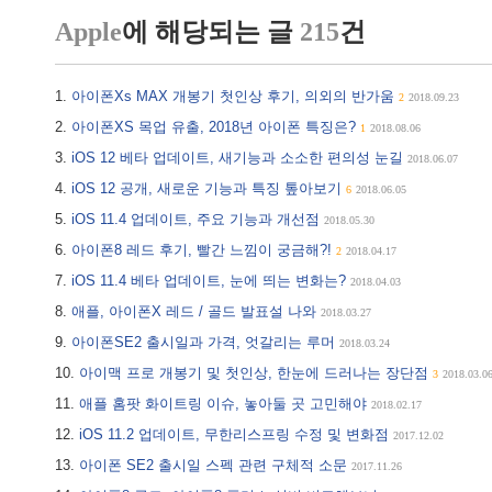
Apple
에 해당되는 글
215
건
아이폰Xs MAX 개봉기 첫인상 후기, 의외의 반가움
2
2018.09.23
아이폰XS 목업 유출, 2018년 아이폰 특징은?
1
2018.08.06
iOS 12 베타 업데이트, 새기능과 소소한 편의성 눈길
2018.06.07
iOS 12 공개, 새로운 기능과 특징 톺아보기
6
2018.06.05
iOS 11.4 업데이트, 주요 기능과 개선점
2018.05.30
아이폰8 레드 후기, 빨간 느낌이 궁금해?!
2
2018.04.17
iOS 11.4 베타 업데이트, 눈에 띄는 변화는?
2018.04.03
애플, 아이폰X 레드 / 골드 발표설 나와
2018.03.27
아이폰SE2 출시일과 가격, 엇갈리는 루머
2018.03.24
아이맥 프로 개봉기 및 첫인상, 한눈에 드러나는 장단점
3
2018.03.0
애플 홈팟 화이트링 이슈, 놓아둘 곳 고민해야
2018.02.17
iOS 11.2 업데이트, 무한리스프링 수정 및 변화점
2017.12.02
아이폰 SE2 출시일 스펙 관련 구체적 소문
2017.11.26