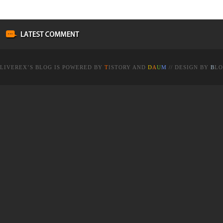
LIVEREX
’S BLOG IS POWERED BY
T
ISTORY
AND
D
A
U
M
// DESIGN BY
B
LO