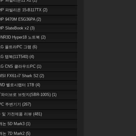
 HP 파빌리온11 X2
(1)
HP 파빌리온 15-B117TX
(2)
HP 9470M E5G36PA
(2)
HP SlateBook x2
(3)
JNR3D Hyper18 노트북
(2)
 LG 울트라PC 그램
(6)
LG 탭북(11T540)
(4)
 LG CNS 클라우드PC
(1)
MSI FX61-i7 Shark S2
(2)
 WD 벨로시랩터 1TB
(4)
 T와이브로 브릿지(SBR-100S)
(1)
 PC 주변기기
(267)
 및 가전제품 리뷰
(481)
캐논 5D Mark3
(1)
캐논 7D Mark2
(5)