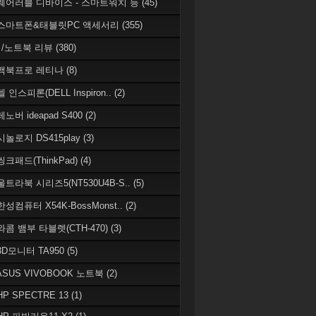
 웨어러블 디바이스 - 스마트워치 등
(45)
 스마트폰&태블릿PC 액세서리
(355)
/노트북 리뷰
(380)
 맥북프로 레티나
(8)
델 인스피론(DELL Inspiron..
(2)
레노버 ideapad S400
(2)
시놀로지 DS415play
(3)
씽크패드(ThinkPad)
(4)
 울트라북 시리즈5(NT530U4B-S..
(5)
한성컴퓨터 X54K-BossMonst..
(2)
 와콤 뱀부 타블렛(CTH-470)
(3)
 3D모니터 TA950
(5)
 ASUS VIVOBOOK 노트북
(2)
HP SPECTRE 13
(1)