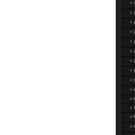
>
>
>
> 
>
>
>
>
>
>
> 
> 
>
> 