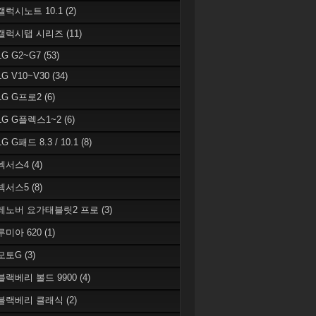
 갤럭시노트 10.1
(2)
 갤럭시탭 시리즈
(11)
LG G2~G7
(53)
LG V10~V30
(34)
 LG G프로2
(6)
 LG G플렉스1~2
(6)
LG G패드 8.3 / 10.1
(8)
 넥서스4
(4)
 넥서스5
(8)
 레노버 요가태블릿2 프로
(3)
 루미아 620
(1)
 모토G
(3)
 블랙베리 볼드 9900
(4)
 블랙베리 클래식
(2)