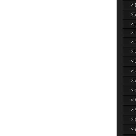
>
>
> 
> 
>
>
> 
>
>
>
>
>
>
>