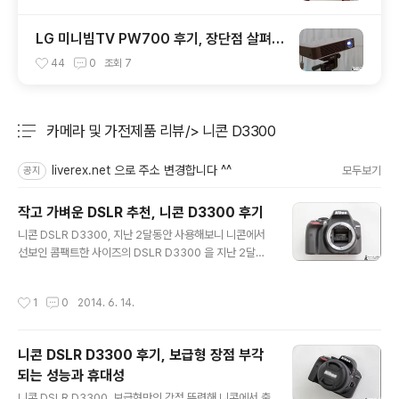
LG 미니빔TV PW700 후기, 장단점 살펴보
니
44
0
조회
7
카메라 및 가전제품 리뷰/> 니콘 D3300
분류 전체보기
주요 글 목록
liverex.net 으로 주소 변경합니다 ^^
모두보기
공지
작고 가벼운 DSLR 추천, 니콘 D3300 후기
글 내용
니콘 DSLR D3300, 지난 2달동안 사용해보니 니콘에서
선보인 콤팩트한 사이즈의 DSLR D3300 을 지난 2달동
안 사용해 봤는데요. 여러차례 언급한 것처럼 EXPEED4
엔진 탑재, 로우패스 필터 제거 등 보급형 DLSR 카메라임
작성시간
1
0
2014. 6. 14.
에도 불구하고 상당히 준수한 성능을 확인할 수 있었습니
다. 특히, 가장 인상적인건 보급형이라는 점을 고려하고 생
각했을 때 그 무게와 휴대성이었는데요. 남녀노소 불문하
니콘 DSLR D3300 후기, 보급형 장점 부각
고 언제 어디나 들고 다닐 수 있는 점은 일상 생활에서 그
되는 성능과 휴대성
활용도를 높이는데 제법 일조하는 모습이었습니다. 일반적
글 내용
으로 휴대성을 따졌을 때 최고의 카메라는 아마도 스마트
니콘 DSLR D3300, 보급형만의 강점 뚜렷해 니콘에서 출