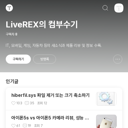
검색하기
티스토리
LiveREX의 컴부수기
구독자
8
IT, 모바일, 게임, 자동차 등의 새소식과 제품 리뷰 및 정보 수록.
구독하기
방명록
신고하기 레이어
열기
인기글
hiberfil.sys 파일 제거 또는 크기 축소하기
103
35
조회
12
아이폰5s vs 아이폰5 카메라 리뷰, 성능 및
화질 비교 테스트 후기
61
19
조회
7