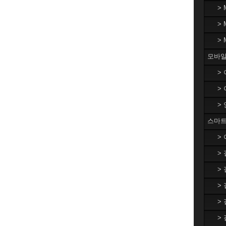
>
>
>
모바일
>
>
>
스마트
>
>
>
>
>
>