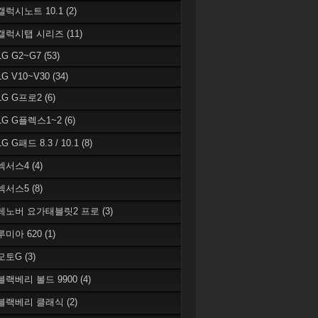
 갤럭시노트 10.1
(2)
 갤럭시탭 시리즈
(11)
LG G2~G7
(53)
LG V10~V30
(34)
 LG G프로2
(6)
 LG G플렉스1~2
(6)
LG G패드 8.3 / 10.1
(8)
 넥서스4
(4)
 넥서스5
(8)
 레노버 요가태블릿2 프로
(3)
 루미아 620
(1)
 모토G
(3)
 블랙베리 볼드 9900
(4)
 블랙베리 클래식
(2)