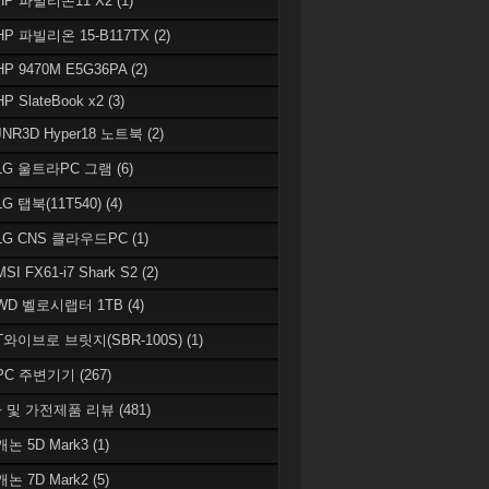
 HP 파빌리온11 X2
(1)
HP 파빌리온 15-B117TX
(2)
HP 9470M E5G36PA
(2)
HP SlateBook x2
(3)
JNR3D Hyper18 노트북
(2)
 LG 울트라PC 그램
(6)
LG 탭북(11T540)
(4)
 LG CNS 클라우드PC
(1)
MSI FX61-i7 Shark S2
(2)
 WD 벨로시랩터 1TB
(4)
 T와이브로 브릿지(SBR-100S)
(1)
 PC 주변기기
(267)
 및 가전제품 리뷰
(481)
캐논 5D Mark3
(1)
캐논 7D Mark2
(5)