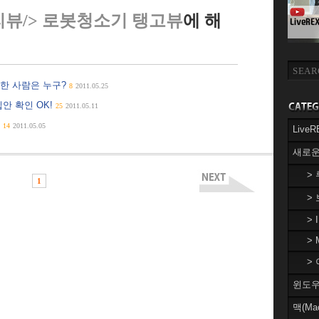
리뷰/> 로봇청소기 탱고뷰
에 해
한 사람은 누구?
8
2011.05.25
안 확인 OK!
25
2011.05.11
니
14
2011.05.05
Liv
새로운
>
1
>
> 
> 
> 
윈도우(
맥(Ma