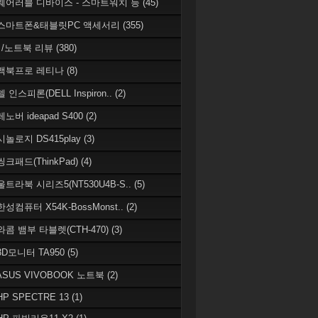
 웨어러블 디바이스 - 스마트워치 등
(45)
 스마트폰&태블릿PC 액세서리
(355)
/노트북 리뷰
(380)
 맥북프로 레티나
(8)
델 인스피론(DELL Inspiron..
(2)
레노버 ideapad S400
(2)
시놀로지 DS415play
(3)
씽크패드(ThinkPad)
(4)
 울트라북 시리즈5(NT530U4B-S..
(5)
한성컴퓨터 X54K-BossMonst..
(2)
 와콤 뱀부 타블렛(CTH-470)
(3)
 3D모니터 TA950
(5)
 ASUS VIVOBOOK 노트북
(2)
HP SPECTRE 13
(1)