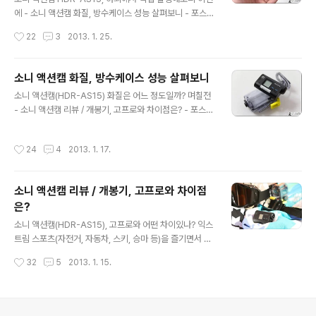
이용한 활용방법 및 테스트 후기와 인터벌 촬영 기능을 이
에 - 소니 액션캠 화질, 방수케이스 성능 살펴보니 - 포스팅
용한 결과물 등에 대해 이야기를 하기로 했었습니다. 위 이
에서 HDR-AS15 의 기본 악세서리인 방수 케이스의 성능
작성시간
22
3
2013. 1. 25.
미지에 액정을 보시면 Wi-Fi 라는 문구가 떡하니 보이는데
과 이를 장착한 상태에서의 촬영 결과물 등을 소개해 드렸
요. 스펙 등..
는데요. 아무래도 자전거, 자동차, 스키, 스노우보드, MTB,
스킨스쿠버 등 활동적인 익스트림 스포츠 활동에 맞춘 기
소니 액션캠 화질, 방수케이스 성능 살펴보니
기이다보니 실내에서 보다는 실외/야외에서 이용하는 경우
글 내용
소니 액션캠(HDR-AS15) 화질은 어느 정도일까? 며칠전
가 더 많겠죠?! 그래서 위 포스팅 말미에 언급했던 것처럼
- 소니 액션캠 리뷰 / 개봉기, 고프로와 차이점은? - 포스팅
이번에는 야외에서 직접 액션캠 HDR-AS15 를 이용해 촬
을 통해 소니 액션캠(HDR-AS15)의 외관 및 스펙 등에 대
영을 해 보았습니다. 애초에는 맑고 화창한 날 등 다양한 환
해 살펴보았는데요. 위 글에서 다음 글에서 자세히 다뤄보
경에서 촬영을 해 보면서 화질 및 성능을 확인해 보고 싶었
작성시간
24
4
2013. 1. 17.
겠다고 언급했던 것이 2가지 있죠?! 기본적으로 제공되는
는데요. 이번주 내내 비가 내리고 흐린 날씨가 이어지다보
악세서리인 방수케이스에 대한 것과 액션캠(HDR-AS15)
니 오히려 악조건..
의 화질에 대한 것이 그것입니다. 본문에서는 그 중에서 방
소니 액션캠 리뷰 / 개봉기, 고프로와 차이점
수케이스에 대해서 먼저 살펴보려고 하는데요. '방수' 라는
은?
이름에 걸맞게 물속에 들어가서도 제대로 촬영이 가능한
글 내용
지, 내부로 물이 스며들지는 않는지, 케이스를 장착하면 액
소니 액션캠(HDR-AS15), 고프로와 어떤 차이있나? 익스
션캠 조작은 어떤 기능까지 가능한지, 케이스 장착 상태에
트림 스포츠(자전거, 자동차, 스키, 승마 등)을 즐기면서 그
서의 화질 등에 대해 직접 테스트를 해보았습니다. 결론부
활동에서 느낄수 있는 짜릿한 순간을 생동감있고 간편하게
작성시간
32
5
2013. 1. 15.
터 말씀드리지면, 방..
촬영하기 위한 장비로 '액션캠' 이 있는거 아시나요? 포털
사이트 등에서 검색을 해보면 관련해서 관심을 갖고 있는
분들이 그렇게 적은 수는 아니라는걸 어렵지 않게 확인할
수 있는데요. 지금까지는 이런 액션캠을 언급할 때면 대부