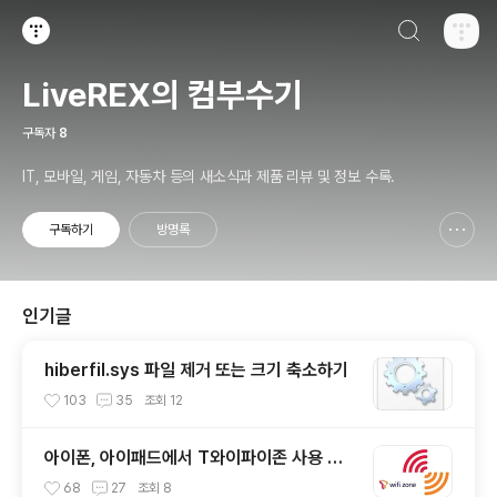
검색하기
티스토리
LiveREX의 컴부수기
구독자
8
IT, 모바일, 게임, 자동차 등의 새소식과 제품 리뷰 및 정보 수록.
구독하기
방명록
신고하기 레이어
열기
인기글
hiberfil.sys 파일 제거 또는 크기 축소하기
103
35
조회
12
아이폰, 아이패드에서 T와이파이존 사용 방
법
68
27
조회
8