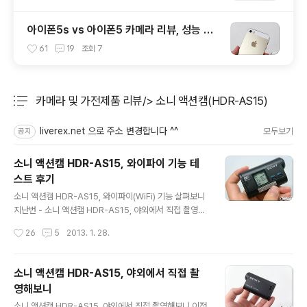
아이폰5s vs 아이폰5 카메라 리뷰, 성능 및
화질 비교 테스트 후기
61
19
조회
7
카메라 및 가전제품 리뷰/> 소니 액션캠(HDR-AS15)
분류 전체보기
주요 글 목록
liverex.net 으로 주소 변경합니다 ^^
모두보기
공지
소니 액션캠 HDR-AS15, 와이파이 기능 테
스트 후기
글 내용
소니 액션캠 HDR-AS15, 와이파이(WiFi) 기능 살펴보니
지난번 - 소니 액션캠 HDR-AS15, 야외에서 직접 촬영해
보니 - 포스팅에서 야외에서 자전거를 타고 다니며 실제로
작성시간
26
5
2013. 1. 28.
HDR-AS15 로 촬영한 영상을 소개해 드리면서 그 성능과
화질에 대해 살펴보았는데요. 야외에서 사용하기에 몇몇
아쉬운 부분(배터리 커버 등)이 있긴 했지만 꽤 좋은 화질
소니 액션캠 HDR-AS15, 야외에서 직접 촬
과 성능을 확인할 수 있었습니다. 위 글을 소개하면서 제가
영해보니
이번 포스팅에서 다루고자 하는 내용을 미리 말씀드렸었
글 내용
죠?! 소니 액션캠에 내장되어 있는 와이파이(WiFi) 기능을
소니 액션캠 HDR-AS15, 야외에서 직접 촬영해보니 이전