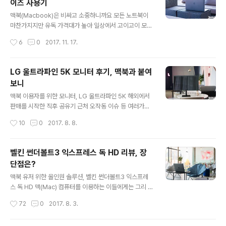
이즈 사용기
하나 주목하게 되는 부분이 있죠? 바로 연결을 위한 인터페
글 내용
이스인데요. 최근 애플은 USB-C 타입의 포트에 집중하고
맥북(Macbook)은 비싸고 소중하니까요 모든 노트북이
있음을 다들 잘 아실 겁니다. 외장하드에 담긴 데이터를 활
마찬가지지만 유독 가격대가 높아 일상에서 고이고이 모셔
용함에 있어 중요한 요소가 속도인 점을 감안하면, 썬더볼
지는 제풍미 있습니다. 아마 다들 짐작하셨을 듯 싶은데요.
작성시간
6
0
2017. 11. 17.
트3를 지원하는 녀석이 주는 메리트는 아무리 강조해도 부
바로 애플에서 출시한 ‘맥북’ 시리즈가 그것이죠. 그 가운데
족함이 없다 할 텐데요..
‘프로’라는 이름을 붙인 녀석은 그 값과 성능이 출중해 묵직
한 작업 빈도가 높은 이들에게 적합한 선택지로 자주 이름
LG 울트라파인 5K 모니터 후기, 맥북과 붙여
이 오르내리고 있는 녀석이기도 한데요. 누군가는 ‘노트북
보니
에 무슨 케이스를?’이라고 생각하실지 모르나... 사실 저 또
글 내용
한 그 중 한명이었고. 의외로 주변에서 맥북 프로 등을 구한
맥북 이용자를 위한 모니터, LG 울트라파인 5K 해외에서
이들 중 기기를 보호하기 위해 케이스를 씌우는 이용자가
판매를 시작한 직후 공유기 근처 오작동 이슈 등 여러가지
많이 보이더군요. 그런데, 관련 제품 가운데 일부는 본체를
로 뜨거운 감자였던 ‘울트라파인 5K 모니터’. 지금은 관련
작성시간
10
0
2017. 8. 8.
보호한다는 목적에는 부합할지 모르나 본연의 디자인을 해
문제를 모두 해결하여, 동시에 국내에서도 판매를 시작한
치거나 발열 처리 등을..
이유로 이 녀석을 마음에 품고 계신 분들 많으실 겁니다. 특
히 저처럼 맥북 프로 등을 쓰는 입장에서 좀 더 큰 화면으로
벨킨 썬더볼트3 익스프레스 독 HD 리뷰, 장
필요한 작업을 하는데 대한 니즈가 있는 이라면 더더욱 말
단점은?
이죠. 개인적으로, 맥북을 이용해 사진 / 영상 등에 대한 작
글 내용
업을 할 때면 유독 그 필요성을 크게 체감하곤 합니다. 그래
맥북 유저 위한 올인원 솔루션, 벨킨 썬더볼트3 익스프레
서 평소 쓰는 모니터에 연결을 하여 화면 크기에 대한 불편
스 독 HD 맥(Mac) 컴퓨터를 이용하는 이들에게는 그리 낯
함은 나름대로 해소를 하지만... 해상도, 색감 등에 대한 아
설지 않은, 오히려 익숙한 브랜드죠. 벨킨(Belkin)은 맥북
작성시간
72
0
2017. 8. 3.
쉬움은 언제나 가슴 속에. 그렇게 매일 같이 속을 달래고 있
등에 새로운 인터페이스가 적용될 때면 발빠르게 이에 맞
던 찰나 ..
는 제품군을 선보이며 많은 이들에게 편리함을 안겨주곤