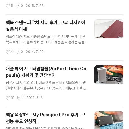
있긴 하지만 가격이나 지원하는 기능에 만족도가 높지 않
통은 모니터와 나란히 두고 듀얼 모니터로 이용할 때 조금
작성시간
5
0
2015. 7. 23.
아 써드파티 업체의 그것을 찾는 분들도 적지 않은 것으로
이나마 작업하는 눈높이를 맞추기 위해 이를 활용하실텐데
아는데요. 이에 해당되는 이라면 패치..
요. 엘라고에서 선보인 L4 스탠드는 이런 측면에서의 기능
성은 물론이고 효율적인 공간활용과 장시간 사용해도 편안
맥북 스탠드파우치 세띠 후기, 고급 디자인에
한 자세 그리고 바른 자세를 유지하게끔 해주는 것이 특징
실용성 더해
입니다. 이에 본문에서는 엘라고 L4 Stand for Laptop
글 내용
Computer 가 과연 어떤 특징을 갖는지 그리고 직접 써
맥프레 15인치도 거뜬한 스탠드 파우치 세띠맥북에어, 맥
본 소감은 어떤지 정리해 보도록 하겠습니다. 엘라고 L4 스
북프로레티나, 울트라북 등 고가의 제품을 사용하는 분들
탠드 리뷰 & 사용 후기 제품 포장에 그려진 모습만 봐도 이
이라면 이런 기기를 휴대해서 다닐 때 여러모로 신경이 많
작성시간
4
0
2014. 7. 20.
녀석은 동 카테고리의 여느 제품과는 다소 차이가 있는 외
이 쓰이실 겁니다. 그래서 파우치를 이용하는 분들 많으실
형을 갖는걸 알 수 있습..
텐데요. 아무리 맥북 등을 보호하는 기능이 우선이라고는
하지만 파우치의 디자인 등을 전혀 고려하지 않을 수는 없
애플 에어포트 타임캡슐(AirPort Time Ca
겠죠? 슬림하면서도 고급스러운 느낌이 강한 아트뮤의 파
psule) 개봉기 및 간단후기
우치 세띠는 스탠딩 거치 기능까지 가능하여 실용적인 장
글 내용
점까지 갖고 있습니다. 홈페이지를 보면 맥북에어는 물론
공유기 그 이상의 의미, 애플 에어포트 타임캡슐요즘은 왠
맥북프로 15인치 제품군까지 호환이 되는 파우치 라인업
만하면 가정에 유무선 공유기 1대쯤은 장만해두고 계실 겁
이 마련되어 있는 모습인데요. 본문에서는 제가 사용하고
니다. 그만큼 이를 활용하는 디바이스들이 많아졌다는 의
작성시간
18
1
2014. 6. 2.
있는 맥북 프로 레티나 15인치에 맞는 스탠딩 파우치 세띠
미가 될텐데요. 혹시 애플에서도 이와 같은 공유기를 내놓
가 어떤 특징을 보이는지, 실사용시 어떤 이점이 있는..
고 있다는 사실 알고 계신가요? 아마 맥(MAC)을 이용하는
분들이라면 다들 아시리라 생각되는데 애플에서는 현재 총
맥용 외장하드 My Passport Pro 후기, 고
3가지의 에어포트 시리즈를 선보이고 있습니다. 에어포트
성능 속도 인상적!
익스프레스, 에어포트 익스트림, 에어포트 타임캡슐이 그
글 내용
것인데요. 본문에서 소개하려고 하는 에어포트 타임캡슐은
썬더볼트 지원하는 맥(MAC) 외장하드, WD My Passp