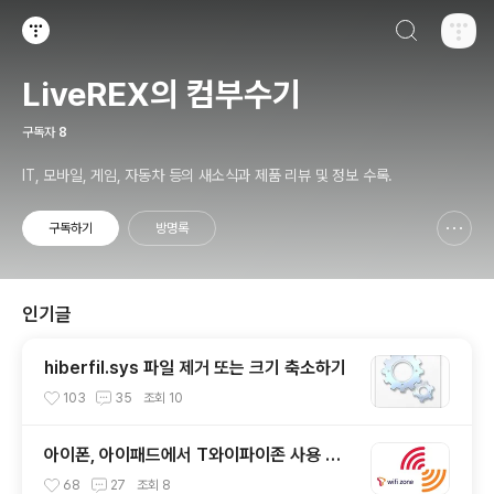
검색하기
티스토리
LiveREX의 컴부수기
구독자
8
IT, 모바일, 게임, 자동차 등의 새소식과 제품 리뷰 및 정보 수록.
구독하기
방명록
신고하기 레이어
열기
인기글
hiberfil.sys 파일 제거 또는 크기 축소하기
103
35
조회
10
아이폰, 아이패드에서 T와이파이존 사용 방
법
68
27
조회
8