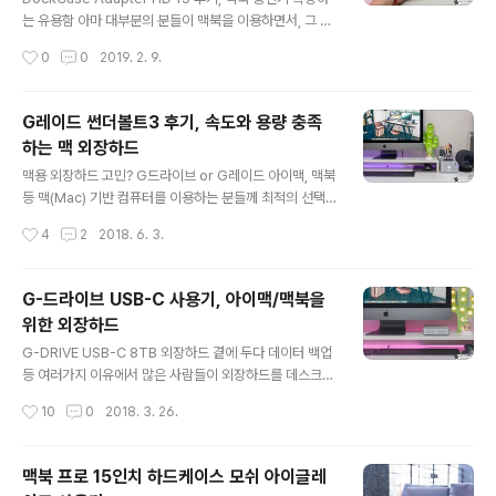
하죠. 그런데 실제로 업무 등을 하다보면 메모리카드를 연
는 유용함 아마 대부분의 분들이 맥북을 이용하면서, 그 확
결하거나 USB 포트 등을 이용할 때마다 뒷면을 바라봐야
장성을 위한 액세서리를 별도로 추가해 활용하고 계실 겁
작성시간
0
0
2019. 2. 9.
하는 건 여간 불편한 일이 아닐 겁니다. 저 역시 이를 이유
니다. 특히, USB 타입C만을 가지고 있는 지금의 맥북 프로
로 ..
등과 같은 모델을 쓴다면 더더욱 말이죠. 평소 맥북 프로를
휴대하면서 충전 어댑터를 함께 들고 다니는 빈도가 높던
G레이드 썬더볼트3 후기, 속도와 용량 충족
분들이라면, 동시에 별도의 허브 등 액세서리를 이용하는
하는 맥 외장하드
데 번거로움이 있던 분들이라면 지금 소개드리는 독케이스
글 내용
어댑터 HD 15를 눈여겨 보시는 건 어떨까 싶네요. 쉽게 말
맥용 외장하드 고민? G드라이브 or G레이드 아이맥, 맥북
해 DockCase Adapter HD 15는 기존 충전기에 USB
등 맥(Mac) 기반 컴퓨터를 이용하는 분들께 최적의 선택
3.0 허브를 포함해 HDMI포트를 확장하는 재주를 가진 그
지라 할 수 있는 외장하드로 ‘G드라이브’를 소개드린 바 있
작성시간
4
2
2018. 6. 3.
런 케이스 같은 액세서리입니다. ▼ 따로 사진을 담지는 않
습니다. 당시 글(→ 참고)을 보신 분들이라면 아시겠지만,
았지..
해당 라인업에는 썬더볼트3을 지원하는 모델도 있다 말씀
드렸는데요. 아무래도 저 같은 경우에는 영상 등을 그대로
G-드라이브 USB-C 사용기, 아이맥/맥북을
불러와 활용하고 할 때 USB 3.1 Gen 1 인터페이스의 것
위한 외장하드
으로는 다소 아쉬움이 있더군요. 대용량 / 다수의 데이터를
글 내용
백업 및 보관하려 할 때도 마찬가지고 말이죠. 이런 이유로
G-DRIVE USB-C 8TB 외장하드 곁에 두다 데이터 백업
눈독 들이고 있던 녀석이 있는데요. 브랜드는 동일하지만
등 여러가지 이유에서 많은 사람들이 외장하드를 데스크톱
레이드(RAID) 구성에 선택권이 있어 용량 또는 속도 측면
또는 노트북 곁에 두고 이용하고 있습니다. 쓰는 이가 저장
작성시간
10
0
2018. 3. 26.
에서 원하는 바를 체감해 갈 수 있는 ‘G-RAID Removab
공간을 임의로 늘리는데 제약이 있는 경우라면 필수품이라
le ..
해도 과언이 아닐 텐데요. 맥 기반 컴퓨터, 아이맥과 맥북을
쓰고 있다면 이런 필요성은 더 크게 체감되리라 생각됩니
맥북 프로 15인치 하드케이스 모쉬 아이글레
다. 그런데, 맥용 외장하드를 고민하다 보면 용량 외에 또