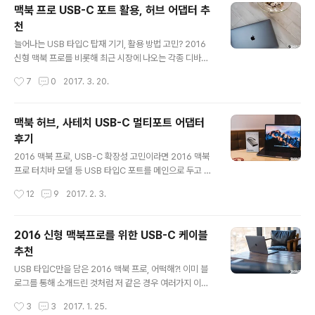
했습니다. 그 대표적인 것이 ‘썬더볼트 익스프레스 독’ 시리
맥북 프로 USB-C 포트 활용, 허브 어댑터 추
즈인데요. 지난 2015년, 애플은 12인치 맥북을 시작으로
천
최신 맥북 프로 라인업에 이르기 까지 그 확장성을 위한 인
글 내용
터페이스로 ‘USB 타입C’ 단자를 고집하고 있습니다. 종전
늘어나는 USB 타입C 탑재 기기, 활용 방법 고민? 2016
의 경험에 익숙한 이들이라면 당연 그 불편함에 대한 불만
신형 맥북 프로를 비롯해 최근 시장에 나오는 각종 디바이
을 토로하곤 하는데요. 어차피 변화가 시작된 것이라면 그
스를 살펴보면 예전과 달리 USB 타입C 포트를 적용한 것
작성시간
7
0
2017. 3. 20.
에 맞는 유연성을 갖춰야 한다는 이들도 적지 않은 것이 사
을 여럿 찾아볼 수 있습니다. 물론, 대부분의 제품이 나름대
실. 그 중심에 있는..
로 대안이 가능한 확장성을 갖는다는 사실이 맥북과는 다
른 점이라 할텐데요. 그런데, 어떤 이유에서건 USB-C 만
맥북 허브, 사테치 USB-C 멀티포트 어댑터
을 가진 맥북으로 기변을 하게 된 분들이라면 그 활용에 앞
후기
서 말한 변화를 이미 알고 있었다 하더라도 그 활용에 대한
글 내용
고민이 앞설 수 밖에 없을 겁니다. 이와 함께 붙여 쓸 것들
2016 맥북 프로, USB-C 확장성 고민이라면 2016 맥북
이 여전히 USB-A 등 다른 연결을 지원하다 보니 더더욱
프로 터치바 모델 등 USB 타입C 포트를 메인으로 두고 있
말이죠. 이에 본문에서는 크게 2가지 상황을 가정해 그 활
는 노트북을 쓰는 분들이라면 그 확장성에 대한 고민이 클
작성시간
12
9
2017. 2. 3.
용에 도움이 되는 허브와 어댑터를 살펴보려 하는데요. 지
수 밖에 없을 겁니다. 몇차례 언급한 것처럼 저 같은 경우에
금부터 그 내용을 ..
는 이미 12인치 맥북 등으로 관련해서 경험이 누적되고 있
던지라 이미 이를 위한 액세서리도 여럿 구해서 활용하고
2016 신형 맥북프로를 위한 USB-C 케이블
있었는데요. 그럼에도 신형 맥북프로를 쓰면서는 좀 더 많
추천
은 기능이랄까 재주에 대한 욕심이 생기더군요. 이에 여러
글 내용
가지 제품들을 훑어보다가 구한 것이 바로 ‘사테치 USB-C
USB 타입C만을 담은 2016 맥북 프로, 어떡해?! 이미 블
알루미늄 멀티 포트 어댑터’입니다. 어떤 특징을 갖는지 그
로그를 통해 소개드린 것처럼 저 같은 경우 여러가지 이유
사용 후기를 전해드리도록 할게요. 맥북 허브, 사테치 USB
에서 2016 신형 맥북프로 터치바 모델을 구했고, 현재 이
작성시간
3
3
2017. 1. 25.
-C 멀티포트 어댑터 후기 패키지 포장에서 알 수 있듯, 이
를 통해 대부분의 작업을 진행 중에 있습니다. 그런데 이제