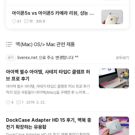
아이폰5s vs 아이폰5 카메라 리뷰, 성능 및
화질 비교 테스트 후기
61
19
조회
8
맥(Mac) OS/> Mac 관련 제품
분류 전체보기
주요 글 목록
liverex.net 으로 주소 변경합니다 ^^
모두보기
공지
아이맥 필수 아이템, 사테치 타입C 클램프 허
브 프로 후기
글 내용
아이맥 필수 아이템, 사테치 타입C 클램프 허브 프로 후기
적지 않은 사람들이 아이맥(iMac)을 구매한 후 느끼게 되
는 단점 가운데 하나죠. 대부분의 인터페이스가 뒷면에 있
작성시간
4
1
2019. 3. 22.
어서 겪게 되는 불편이 실로 상당한데요. 그래서 이를 커버
할 수 있는 액세서리를 찾는 분들이 꽤 많은 걸로 아는데..
그런 사람들에게 권할만한 아이템이 있습니다. 사실 이미
DockCase Adapter HD 15 후기, 맥북 충
워낙 유명한 녀석이라 더 소개할 필요도 없을 정도인 제품.
전기 확장하는 유용함
‘사테치 타입C 클램프 허브 프로(SATECHI ALUMINUM
글 내용
TYPE-C CLAMP HUB PRO)’ 입니다. 감성, 물론 중요
DockCase Adapter HD 15 후기, 맥북 충전기 확장하