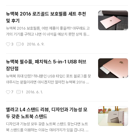
녀석은 하..
는 거의 모든 분들이 아시리라 생각되는데, 이 녀석은 그 확
장성 측면에서 심하게 아쉬운 목소리를 듣고 있죠? 12인치
뉴맥북 2016 로즈골드 보호필름 세트 추천
맥북 이래로 어느 정도 예상된 수순이라 말하는 이들도 적
및 후기
지 않지만, USB 타입C 포트에 대한 과도기라 할 수 있는
글 내용
이 시점을 기준으로는 너무 성급한 변화가 아니었나 하는
뉴맥북 2016 보호필름, 어떤 제품이 좋을까? 아무래도 고
목소리도 상당한 것이 사실입니다. 저 같은 경우에는 이미
가의 기기를 구하고 나면 이 녀석을 예상치 못한 상처 등으
12인치 맥북을 경험하면서 관련된 액세서리(케이블, 허브
로부터 어떻게 지켜야 할지 자연스럽게 고민이 생기게 될
작성시간
3
0
2016. 6. 9.
등)을 제법 준비해 둔 상태였음에도 여전히 뭔가 부족하다
겁니다. 특히, 휴대해서 다니는 빈도가 높은 제품이라면 더
는 느낌을 지울 수..
더욱 말이죠. 그런 의미에서 최근 구하게 된 '뉴맥북 201
6'은 이런 고민의 중심에 있던 녀석이라 할 수 있는데요. 평
뉴맥북 필수품, 패치웍스 5-in-1 USB 허브
소 같으면 12인치 정도되는 기기의 보호필름 정도는 혼자
장단점
서도 부착하곤 했겠지만, 문득 예전에 맥프레를 부착하면
글 내용
서 느꼈던 수고스러움이 머리를 스치더군요. 단순히 액정
뉴맥북 최대 단점? 하나뿐인 USB 타입C 포트 블로그를 찾
만 붙인다면 모를까 상하판, 터치패드 등까지 처리하는게
아주시는 분들이라면 아시겠지만 얼마전 뉴맥북 2016 2
제법 집중력 등을 요하다 보니 이번에도 관련 서비스를 제
세대 로즈골드 모델의 개봉기와 그 첫인상을 소개해 드렸
작성시간
7
1
2016. 6. 1.
공하는 폰트리 매장을 찾아보았습니다. 어김없이 디스플레
습니다. 전작의 디자인과 외관상 특징을 그대로 담은 녀석
이를 고화질로 즐기게 하면서 기기 외..
이기에 길게 언급하지는 않았지만 많은 이들이 이 녀석에
대한 아쉬움을 꼽는 것이 바로 하나 뿐인 USB 타입C 포트
엘라고 L4 스탠드 리뷰, 디자인과 기능성 모
죠? 쉽게 말해 충전을 함과 동시에 다른 무언가를 연결해서
두 갖춘 노트북 스탠드
쓸 수 없는 어마무시한 단점을 담고 있다 보니, 그 역할을
글 내용
확장해주는 액세서리에 관심이 기우는건 어찌보면 당연한
디자인과 기능성 모두 갖춘 노트북 스탠드 찾는다면 노트
결과가 아닐까 싶습니다. 애플에서 선보인 공식 제품들이
북 스탠드를 이용하는 이유는 여러가지가 있을 겁니다. 보