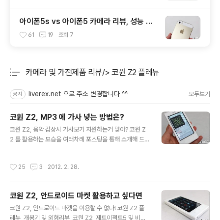
아이폰5s vs 아이폰5 카메라 리뷰, 성능 및
화질 비교 테스트 후기
61
19
조회
7
카메라 및 가전제품 리뷰/> 코원 Z2 플레뉴
분류 전체보기
주요 글 목록
liverex.net 으로 주소 변경합니다 ^^
모두보기
공지
코원 Z2, MP3 에 가사 넣는 방법은?
글 내용
코원 Z2, 음악 감상시 가사보기 지원하는거 맞아? 코원 Z
2 를 활용하는 모습을 여러차례 포스팅을 통해 소개해 드
렸는데요. 코원 Z2, 제트이펙트5 및 비디오 성능 살펴보니
포스팅에서 Z2 플레뉴에 넣은 음악을 감상할 때 가사를 볼
작성시간
25
3
2012. 2. 28.
수 있다고 말씀드렸었죠? 위 글에서 분명 '단, 코원에서 제
공하는 LDB Manager 등을 통해 직접 음원에 가사를 마
킹한 파일에 한해서만 가능해요' 라고 언급을 했었는데, M
코원 Z2, 안드로이드 마켓 활용하고 싶다면
P3 에 가사 넣는 방법을 질문하시는 분들이 꽤 많네요. 아
글 내용
마도 LDB Manager 에서 현재 Z2 를 공식적으로 지원하
코원 Z2, 안드로이드 마켓을 이용할 수 없다! 코원 Z2 플
지 않기 때문에 그런거 같기도 한데요. 공식적으로 지원하
레뉴, 개봉기 및 외형리뷰, 코원 Z2, 제트이펙트5 및 비디