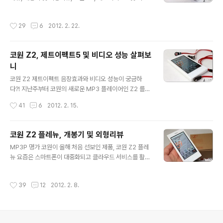
는 기기로 표시되어 있진 않지만 간단한 설정으로 원하는
오 성능 살펴보니 포스팅을 통해 안드로이드 OS 기반의 M
MP3 에 가사를 마킹할 수 있습니다. 단, 코원에서 제공하
P3 플레이어인 코원 Z2 플레뉴와 관련된 정보를 소개한
작성시간
29
6
2012. 2. 22.
는 LDB..
바 있는데요. 이번 포스팅에서는 코원 Z2 플레뉴에 기본적
으로 포함되어 있는 어플들 중 개인적으로 유용하게 생각
되는 것들과 더불어 안드로이드 OS 특유의 확장성 있는 활
코원 Z2, 제트이펙트5 및 비디오 성능 살펴보
용이 가능하도록 Z2 에 안드로이드 마켓을 설치하는 방법
니
등을 이야기해 보도록 하겠습니다. 그런데, 여기서 의아하
글 내용
게 생각하시는 분들 계실 겁니다. 안드로이드OS 를 채택한
코원 Z2 제트이펙트 음장효과와 비디오 성능이 궁금하
플레이어인데 마켓(Market)을 설치하는 방법을 이야기한
다?! 지난주부터 코원의 새로운 MP3 플레이어인 Z2 를
다?! 다른 글에서 잠시 언급한 적 있지만, 코원 Z2 플레뉴
살펴보고 있는데요. 지난 코원 Z2 플레뉴, 개봉기 및 외형
작성시간
41
6
2012. 2. 15.
는 구글의 인증을 ..
리뷰 포스팅에서는 제목 그대로 개봉기, Z2 의 디자인, 외
형 등에 대해 살펴보았습니다. 음악 감상이 주 목적인 디바
이스다 보니 그와 관련된 내용을 알아보지 않을 수 없겠죠?
코원 Z2 플레뉴, 개봉기 및 외형리뷰
그래서 본문에서는 코원 Z2 의 특장점 중 하나인 제트이펙
글 내용
MP3P 명가 코원이 올해 처음 선보인 제품, 코원 Z2 플레
트(JetEffect) 5.0 음장 효과와 Full HD 를 지원하는 비
뉴 요즘은 스마트폰이 대중화되고 클라우드 서비스를 활용
디오 성능 등에 대해 이야기를 해 보려고 합니다. 지금까지
하는 분들이 늘어나면서 예전에 비해 MP3 플레이어를 찾
여러 종류의 MP3P 를 활용해 보았는데요. 개인적인 생각
는 경우가 상당히 줄었는데요. 실제로, 작년말 소개된 한 기
으로는 수 많은 시행착오와 수정/보완으로 다듬어진 최신
작성시간
39
12
2012. 2. 8.
사에서는 스마트폰 사용자는 계속 증가하는 추세지만 MP
기기라서 그런 점도 있겠지만 제트이펙트 5.0 이 적용된 Z
3플레이어 및 PMP 등과 같은 기기는 그 실적이 갈수록 악
2 의 음..
화되고 있다는 내용을 소개하기도 했습니다. 하지만, MP3
P 만의 고유 음장이라던지 무손실 음원(APE, FLAC 등)을