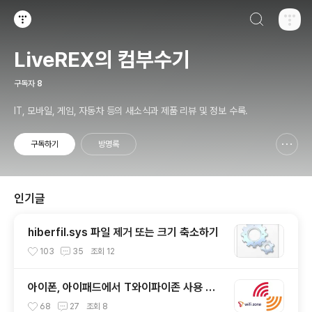
검색하기
티스토리
LiveREX의 컴부수기
구독자
8
IT, 모바일, 게임, 자동차 등의 새소식과 제품 리뷰 및 정보 수록.
구독하기
방명록
신고하기 레이어
열기
인기글
hiberfil.sys 파일 제거 또는 크기 축소하기
103
35
조회
12
아이폰, 아이패드에서 T와이파이존 사용 방
법
68
27
조회
8