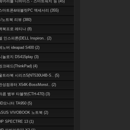
 웨어러블 디바이스 - 스마트워치 등
(45)
 스마트폰&태블릿PC 액세서리
(355)
/노트북 리뷰
(380)
 맥북프로 레티나
(8)
델 인스피론(DELL Inspiron..
(2)
레노버 ideapad S400
(2)
시놀로지 DS415play
(3)
씽크패드(ThinkPad)
(4)
 울트라북 시리즈5(NT530U4B-S..
(5)
한성컴퓨터 X54K-BossMonst..
(2)
 와콤 뱀부 타블렛(CTH-470)
(3)
 3D모니터 TA950
(5)
 ASUS VIVOBOOK 노트북
(2)
HP SPECTRE 13
(1)