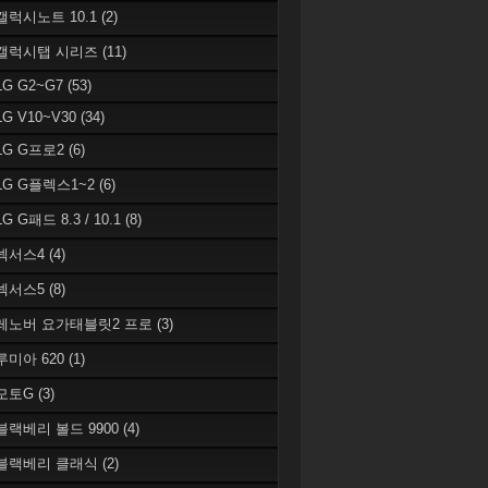
 갤럭시노트 10.1
(2)
 갤럭시탭 시리즈
(11)
LG G2~G7
(53)
LG V10~V30
(34)
 LG G프로2
(6)
 LG G플렉스1~2
(6)
LG G패드 8.3 / 10.1
(8)
 넥서스4
(4)
 넥서스5
(8)
 레노버 요가태블릿2 프로
(3)
 루미아 620
(1)
 모토G
(3)
 블랙베리 볼드 9900
(4)
 블랙베리 클래식
(2)