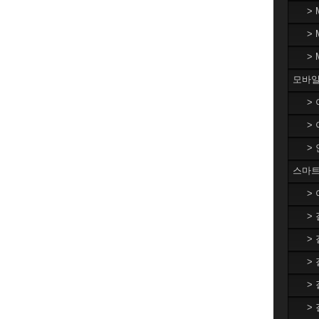
>
>
>
모바일
>
>
>
스마트
>
>
>
>
>
>