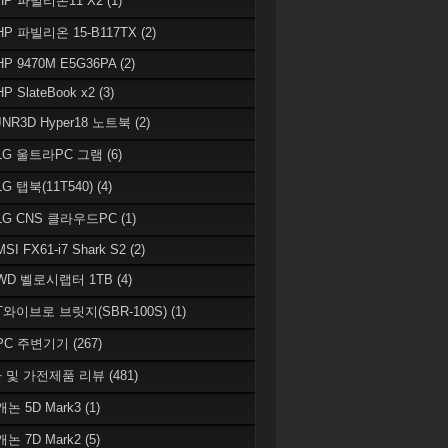
 HP 파빌리온11 X2
(1)
HP 파빌리온 15-B117TX
(2)
HP 9470M E5G36PA
(2)
HP SlateBook x2
(3)
JNR3D Hyper18 노트북
(2)
 LG 울트라PC 그램
(6)
LG 탭북(11T540)
(4)
 LG CNS 클라우드PC
(1)
MSI FX61-i7 Shark S2
(2)
 WD 벨로시랩터 1TB
(4)
 T와이브로 브릿지(SBR-100S)
(1)
 PC 주변기기
(267)
 및 가전제품 리뷰
(481)
캐논 5D Mark3
(1)
캐논 7D Mark2
(5)