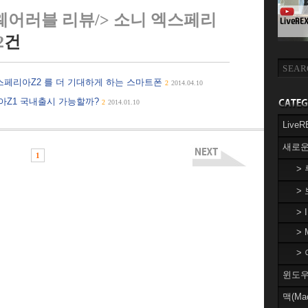
웨어러블 리뷰/> 소니 엑스페리
2
건
스페리아Z2 를 더 기대하게 하는 스마트폰
2
2014.04.10
리아Z1 국내출시 가능할까?
2
2014.01.10
Liv
새로운
1
>
>
> 
> 
> 
윈도우(
맥(Ma