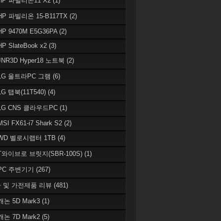
 HP 파빌리온11 X2
(1)
HP 파빌리온 15-B117TX
(2)
HP 9470M E5G36PA
(2)
HP SlateBook x2
(3)
JNR3D Hyper18 노트북
(2)
 LG 울트라PC 그램
(6)
LG 탭북(11T540)
(4)
 LG CNS 클라우드PC
(1)
MSI FX61-i7 Shark S2
(2)
 WD 벨로시랩터 1TB
(4)
 T와이브로 브릿지(SBR-100S)
(1)
 PC 주변기기
(267)
 및 가전제품 리뷰
(481)
캐논 5D Mark3
(1)
캐논 7D Mark2
(5)