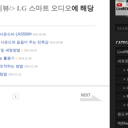
뷰/> LG 스마트 오디오
에 해당
사운드바 LAS550H
2015.03.09
부한 사운드와 음질이 주는 만족감
2015.03.08
치 및 세팅방법
6
2015.03.07
Liv
기능 활용기
2
2014.12.30
새로운
로 조작하는 방법
2014.12.28
>
세팅법
2014.12.25
>
> 
> 
1
> 
윈도우(
맥(Ma