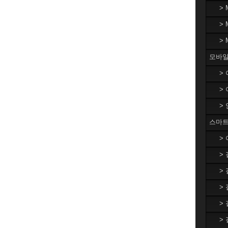
>
>
>
모바일
>
>
>
스마트
>
>
>
>
>
>