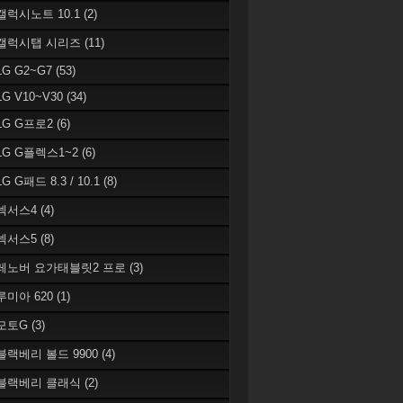
 갤럭시노트 10.1
(2)
 갤럭시탭 시리즈
(11)
LG G2~G7
(53)
LG V10~V30
(34)
 LG G프로2
(6)
 LG G플렉스1~2
(6)
LG G패드 8.3 / 10.1
(8)
 넥서스4
(4)
 넥서스5
(8)
 레노버 요가태블릿2 프로
(3)
 루미아 620
(1)
 모토G
(3)
 블랙베리 볼드 9900
(4)
 블랙베리 클래식
(2)