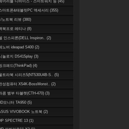
 웨어러블 디바이스 - 스마트워치 등
(45)
 스마트폰&태블릿PC 액세서리
(355)
/노트북 리뷰
(380)
 맥북프로 레티나
(8)
델 인스피론(DELL Inspiron..
(2)
레노버 ideapad S400
(2)
시놀로지 DS415play
(3)
씽크패드(ThinkPad)
(4)
 울트라북 시리즈5(NT530U4B-S..
(5)
한성컴퓨터 X54K-BossMonst..
(2)
 와콤 뱀부 타블렛(CTH-470)
(3)
 3D모니터 TA950
(5)
 ASUS VIVOBOOK 노트북
(2)
HP SPECTRE 13
(1)