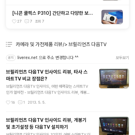
[니콘 쿨픽스 P310] 간단하고 다양한 보정/
필터 기능 활용기
27
7
조회
7
카메라 및 가전제품 리뷰/> 브릴리언츠 다음TV
분류 전체보기
주요 글 목록
liverex.net 으로 주소 변경합니다 ^^
모두보기
공지
브릴리언츠 다음TV 인사이드 리뷰, 타사 스
마트TV 비교 장점은?
글 내용
브릴리언츠 다음TV 인사이드, 어떤 매력갖는 스마트TV
인가 얼마전 - 브릴리언츠 다음TV 인사이드 리뷰, 개봉기
및 초기설정 등 다음TV 설치하기 - 포스팅을 통해 브릴리
작성시간
16
1
2013. 5. 5.
언츠 다음TV 인사이드에 대한 개략적인 소개를 해 드렸는
데요. 해당 글에서 이야기하기를 지난해 12월경 이 스마트
TV 가 처음으로 선을 보인 후 꽤 많은 사람들에게 관심을
브릴리언츠 다음TV 인사이드 리뷰, 개봉기
받으며 인기를 얻었다고 했었죠? 출시 초창기 32인치 제
및 초기설정 등 다음TV 설치하기
품에 이어 최근에는 42인치 제품군까지 출시를 했는데요.
글 내용
이 역시 꽤 좋은 반응을 얻고 있다고 하더군요. 브릴리언츠
브릴리언츠 다음TV 인사이드 32인치, 어떤 스마트TV 이