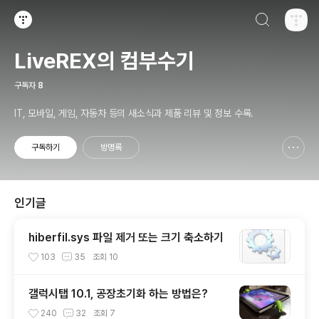
검색하기
티스토리
LiveREX의 컴부수기
구독자
8
IT, 모바일, 게임, 자동차 등의 새소식과 제품 리뷰 및 정보 수록.
구독하기
방명록
신고하기 레이어
열기
인기글
hiberfil.sys 파일 제거 또는 크기 축소하기
103
35
조회
10
갤럭시탭 10.1, 공장초기화 하는 방법은?
240
32
조회
7