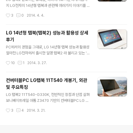
여러번 소개한 것처럼 탭북2 는 태블릿처럼 또는 노트북처
지 LG전자의 14년형 탭북과 관련해 여러가지 이야기를 전
럼 활용할 수 있다는게 가장 큰 특장점이라 할 수 있습니다.
해드린 바 있는데요. 이번에는 이 녀석이 갖는 휴대성과 이
작성시간
3
0
2014. 4. 4.
아무리 이와 같은 2in1 특징을 갖는데해도 무게나 크기에..
를 바탕으로 한 야외에서의 활용성(배터리 성능 등)에 대해
이야기를 해 볼까 합니다. 탭북2 의 경우 노트북 혹은 태블
릿처럼 사용이 가능하다보니 아무래도 '휴대성' 이 중요하
LG 14년형 탭북(탭북2) 성능과 활용성 상세
게 다가올 수 밖에 없는데요. 결론부터 말씀드리면 탭북2
후기
는 이런 부분에서 확실히 메리트를 갖는 제품입니다. 실제
글 내용
로 이전까지는 서울 등 장거리 출장을 다녀올때면 항상 맥
PC에서의 경험을 그대로, LG 14년형 탭북 성능과 활용성
북 또는 아이패드 에어를 휴대해서 다녔는데요. 요즘은 대
얼마전 LG전자에서 출시한 일명 탭북2 라 불리고 있는 '2
부분 14년형 탭북(탭북2)를 지참하게 되더군요. 태생적인
014년형 탭북' 에 대해 소개를 드린바 있습니다. 베이트레
작성시간
10
1
2014. 3. 27.
한계라 할 수 있는 가로너비가 좁은 키보드와 다소 어색한
인 아톰 Z3470 기반으로 노트북 혹은 태블릿처럼 사용할
자판 배열이 간혹 불편함을 초래..
수 있는 슬라이드 방식의 컨버터블PC 이면서 휴대성이 좋
은 점 등을 특징으로 꼽았었는데요. 참고 - 컨버터블PC L
컨버터블PC LG탭북 11T540 개봉기, 외관
G탭북 11T540 개봉기, 외관 및 주요특징 이번에는 이 제
및 주요특징
품이 북(노트북)으로서 갖는 성능에 대해 살펴볼까 합니다.
글 내용
즉, 쉽게 말해서 LG 2014년형 탭북(탭북2) 성능편이라
LG 탭북2 11T540-G330K, 전반적인 장점과 단점 살펴
할 수 있겠네요. 사실 스펙을 보면 탭북2 는 꽤 무난한 수준
보니베이트레일 아톰 Z3470 기반의 컨버터블PC LG 탭
을 보입니다. 그럼에도 불구하고 해당 제품군을 구입할지
북을 드디어 구하게 되었습니다. 탭북2 라고 불리기도 하
작성시간
3
4
2014. 3. 21.
말지 고민하는 분들은 이 녀석이 갖는 생산성, 활용성, 휴대
는 이 제품은 쉽게 말해서 2in1 형태로 노트북처럼 혹은 태
성 등..
블릿PC처럼 활용할 수 있는 것이 특징인데요. 워낙 탭북에
대한 인상이 강했던 탓일까요? 타사 제품의 경우 나름대로
각각 브랜드명을 가지고 있지만 2in1 형태의 PC를 보고는