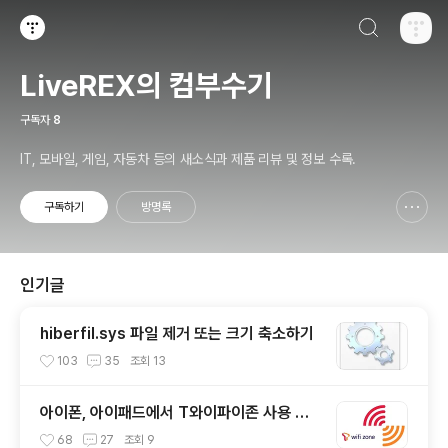
검색하기
티스토리
LiveREX의 컴부수기
구독자
8
IT, 모바일, 게임, 자동차 등의 새소식과 제품 리뷰 및 정보 수록.
구독하기
방명록
신고하기 레이어
열기
인기글
hiberfil.sys 파일 제거 또는 크기 축소하기
103
35
조회
13
아이폰, 아이패드에서 T와이파이존 사용 방
법
68
27
조회
9