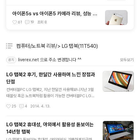
아이폰5s vs 아이폰5 카메라 리뷰, 성능 및
화질 비교 테스트 후기
61
19
조회
8
컴퓨터/노트북 리뷰/> LG 탭북(11T540)
분류 전체보기
주요 글 목록
liverex.net 으로 주소 변경합니다 ^^
모두보기
공지
LG 탭북2 후기, 한달간 사용하며 느낀 장점과
단점
글 내용
컨버터블PC LG 탭북2, 지난 한달간 사용해보니지난 3월
태블릿 혹은 노트북처럼 활용이 가능한 컨버터블PC LG
탭북(TabBook)2 를 구한 뒤 지금까지 몇 차례에 걸쳐 그
작성시간
25
4
2014. 4. 13.
사용후기를 소개해 드렸는데요. 이번에는 지난 1달 남짓한
기간동안 탭북2 를 사용해보며 느낀 소감을 정리할까 합니
다. 혹시 LG 14년형 탭북(탭북2)에 대한 다른 후기가 궁금
LG 탭북2 휴대성, 야외에서 활용성 돋보이는
하신 분들은 아래 링크를 살펴보시면 도움이 될 듯 하네요.
14년형 탭북
참고 - LG 14년형 탭북(탭북2) 성능과 활용성 상세후기 -
글 내용
LG 탭북2 휴대성, 야외에서 활용성 돋보이는 14년형 탭북
LG 탭북2 돋보이는 휴대성, 야외에서도 가뿐하게지금까