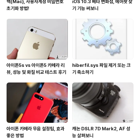
맥(Mac), 사용자계정 비밀번호
iOS 10.3 베타 변화점, 에어팟 찾
초기화 방법!
기 기능 써보니
아이폰5s vs 아이폰5 카메라 리
hiberfil.sys 파일 제거 또는 크
뷰, 성능 및 화질 비교 테스트 후기
기 축소하기
아이폰 카메라 무음 설정팁, 효과
캐논 DSLR 7D Mark2, AF 성
좋은 방법
능 살펴보니