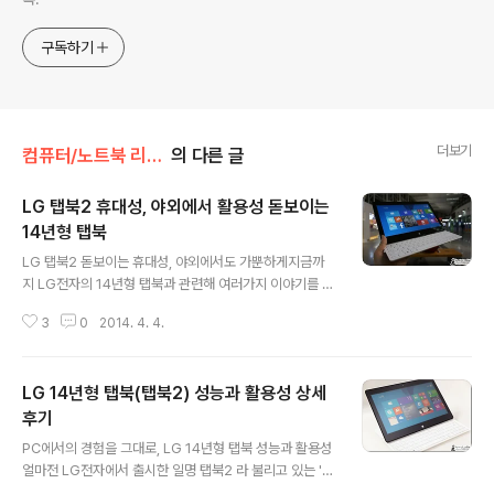
구독하기
더보기
컴퓨터/노트북 리뷰/> LG 탭북(11T540)
의 다른 글
LG 탭북2 휴대성, 야외에서 활용성 돋보이는
14년형 탭북
글 내용
LG 탭북2 돋보이는 휴대성, 야외에서도 가뿐하게지금까
지 LG전자의 14년형 탭북과 관련해 여러가지 이야기를 전
해드린 바 있는데요. 이번에는 이 녀석이 갖는 휴대성과 이
3
0
2014. 4. 4.
를 바탕으로 한 야외에서의 활용성(배터리 성능 등)에 대해
이야기를 해 볼까 합니다. 탭북2 의 경우 노트북 혹은 태블
릿처럼 사용이 가능하다보니 아무래도 '휴대성' 이 중요하
LG 14년형 탭북(탭북2) 성능과 활용성 상세
게 다가올 수 밖에 없는데요. 결론부터 말씀드리면 탭북2
는 이런 부분에서 확실히 메리트를 갖는 제품입니다. 실제
후기
글 내용
로 이전까지는 서울 등 장거리 출장을 다녀올때면 항상 맥
PC에서의 경험을 그대로, LG 14년형 탭북 성능과 활용성
북 또는 아이패드 에어를 휴대해서 다녔는데요. 요즘은 대
얼마전 LG전자에서 출시한 일명 탭북2 라 불리고 있는 '2
부분 14년형 탭북(탭북2)를 지참하게 되더군요. 태생적인
014년형 탭북' 에 대해 소개를 드린바 있습니다. 베이트레