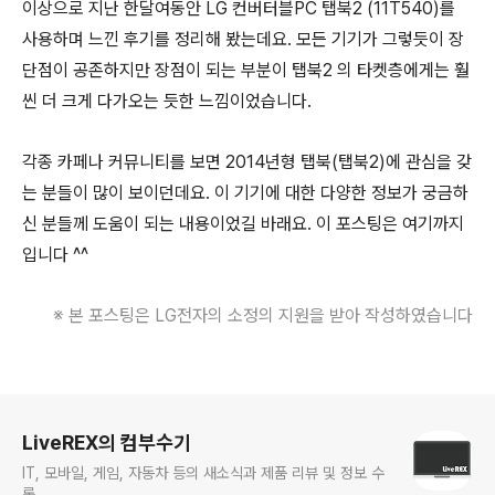
이상으로 지난 한달여동안 LG 컨버터블PC 탭북2 (11T540)를
사용하며 느낀 후기를 정리해 봤는데요. 모든 기기가 그렇듯이 장
단점이 공존하지만 장점이 되는 부분이 탭북2 의 타켓층에게는 훨
씬 더 크게 다가오는 듯한 느낌이었습니다.
각종 카페나 커뮤니티를 보면 2014년형 탭북(탭북2)에 관심을 갖
는 분들이 많이 보이던데요. 이 기기에 대한 다양한 정보가 궁금하
신 분들께 도움이 되는 내용이었길 바래요. 이 포스팅은 여기까지
입니다 ^^
※ 본 포스팅은 LG전자의 소정의 지원을 받아 작성하였습니다
로그 정보
LiveREX의 컴부수기
IT, 모바일, 게임, 자동차 등의 새소식과 제품 리뷰 및 정보 수
록.