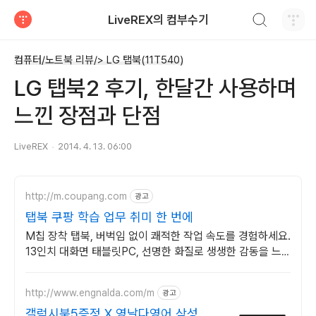
검색하기
LiveREX의 컴부수기
티스토리
컴퓨터/노트북 리뷰/> LG 탭북(11T540)
LG 탭북2 후기, 한달간 사용하며
느낀 장점과 단점
LiveREX
2014. 4. 13. 06:00
http://m.coupang.com
광고
탭북 쿠팡 학습 업무 취미 한 번에
M칩 장착 탭북, 버벅임 없이 쾌적한 작업 속도를 경험하세요.
13인치 대화면 태블릿PC, 선명한 화질로 생생한 감동을 느
껴보세요.
http://www.engnalda.com/m
광고
갤럭시북5증정 X 영날다영어 삼성 갤