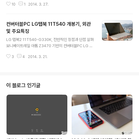
한계라 할 수 있는 가로너비가 좁은 키보드와 다소 어색한
10
1
2014. 3. 27.
인 아톰 Z3470 기반으로 노트북 혹은 태블릿처럼 사용할
자판 배열이 간혹 불편함을 초래..
수 있는 슬라이드 방식의 컨버터블PC 이면서 휴대성이 좋
은 점 등을 특징으로 꼽았었는데요. 참고 - 컨버터블PC L
컨버터블PC LG탭북 11T540 개봉기, 외관
G탭북 11T540 개봉기, 외관 및 주요특징 이번에는 이 제
품이 북(노트북)으로서 갖는 성능에 대해 살펴볼까 합니다.
및 주요특징
글 내용
즉, 쉽게 말해서 LG 2014년형 탭북(탭북2) 성능편이라
LG 탭북2 11T540-G330K, 전반적인 장점과 단점 살펴
할 수 있겠네요. 사실 스펙을 보면 탭북2 는 꽤 무난한 수준
보니베이트레일 아톰 Z3470 기반의 컨버터블PC LG 탭
을 보입니다. 그럼에도 불구하고 해당 제품군을 구입할지
북을 드디어 구하게 되었습니다. 탭북2 라고 불리기도 하
말지 고민하는 분들은 이 녀석이 갖는 생산성, 활용성, 휴대
3
4
2014. 3. 21.
는 이 제품은 쉽게 말해서 2in1 형태로 노트북처럼 혹은 태
성 등..
블릿PC처럼 활용할 수 있는 것이 특징인데요. 워낙 탭북에
대한 인상이 강했던 탓일까요? 타사 제품의 경우 나름대로
각각 브랜드명을 가지고 있지만 2in1 형태의 PC를 보고는
'삼성 탭북' 등으로 불리는 경우도 어렵지 않게 찾아볼 수
이 블로그 인기글
있습니다. 그만큼 LG 탭북이 해당 분야에서 좋은 느낌을
주고 있다는 반증이 될텐데요. 사실 전작들(H160, Z160)
의 경우 호평과 함께 아쉬운 목소리도 많이 들어야 했던 것
이 사실입니다. 특히, 무게와 두께, 해상도, 각도 조절에 제
약..