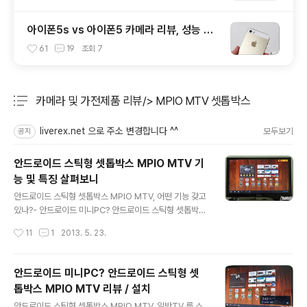
아이폰5s vs 아이폰5 카메라 리뷰, 성능 및
화질 비교 테스트 후기
61
19
조회
7
카메라 및 가전제품 리뷰/> MPIO MTV 셋톱박스
분류 전체보기
주요 글 목록
liverex.net 으로 주소 변경합니다 ^^
모두보기
공지
안드로이드 스틱형 셋톱박스 MPIO MTV 기
능 및 특징 살펴보니
글 내용
안드로이드 스틱형 셋톱박스 MPIO MTV, 어떤 기능 갖고
있나?- 안드로이드 미니PC? 안드로이드 스틱형 셋톱박스
MPIO MTV 리뷰 / 설치 - 포스팅에서 이어 본문에서는 안
작성시간
11
1
2013. 5. 23.
드로이드 스틱형 셋톱박스 MPIO MTV 가 어떤 기능을 갖
고 있는지 살펴보도록 하겠습니다. 이전 글에서 언급했던
것처럼 MPIO MTV 는 일반 TV 를 스마트 TV 처럼 사용
안드로이드 미니PC? 안드로이드 스틱형 셋
할 수 있게끔 도와주는 기능을 주로 하는 제품인데요. 뿐만
톱박스 MPIO MTV 리뷰 / 설치
아니라 MTV 셋톱박스를 부착한 기기를 안드로이드 태블
글 내용
릿PC 처럼 활용할 수도 있습니다. 이전에 작성한 글을 보
안드로이드 스틱형 셋톱박스 MPIO MTV, 일반TV 를 스