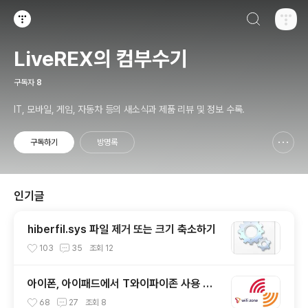
검색하기
티스토리
LiveREX의 컴부수기
구독자
8
IT, 모바일, 게임, 자동차 등의 새소식과 제품 리뷰 및 정보 수록.
구독하기
방명록
신고하기 레이어
열기
인기글
hiberfil.sys 파일 제거 또는 크기 축소하기
103
35
조회
12
아이폰, 아이패드에서 T와이파이존 사용 방
법
68
27
조회
8