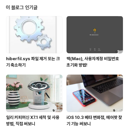
데 효율성을 높여주는 앱이 있어 소개를 드리려 합니다. 이
이 블로그 인기글
미 이용하고 계신 분들도 적지 않을 줄 아는데요. 짧은 메
모, 미팅 노트, 약속 일정과 장소, 사진, 이름과 연락처, 비밀
일기, 할 일… 그 어떤 것이든 기록할 수 있는. 그리고 이를
꺼내 활용하는데 있어 더 없이 편리함을 갖춘 ‘디지털페이
지’가..
hiberfil.sys 파일 제거 또는 크
맥(Mac), 사용자계정 비밀번호
기 축소하기
초기화 방법!
일리 커피머신 X7.1 세척 및 사용
iOS 10.3 베타 변화점, 에어팟 찾
방법, 직접 써보니
기 기능 써보니