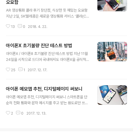
고, 월 이용료 부담이 덜한 걸 선호하실거라 생각이 됩니다.
오묘함
글 내용
그런 분들이라면, 최근 SK텔레콤을 통해 나온 ‘플로’를 한
AR 영상통화 콜라 후기 장단점, 식상한 듯 재밌는 오묘함
번 이용해 보시는 건 어떨까 싶네요. 소개되는 바에 따르면,
지난 2일, SK텔레콤은 새로운 영상통화 서비스 ‘콜라(Call
‘플로’는 ‘내가 원하는 음악이 물 흐르듯 끊임없이 흘러나온
ar)’를 선보였습니다. 혹자는 영상통화라는 지점에서 ‘이미
다’는 의미가 담겨있습니다. ▼ 이 서비스는 앞서 말한 것
13
0
2018. 4. 22.
가능한 기능인데 이걸 왜?’라고 생각하시기도 할 겁니다.
처럼, ..
하지만, 이 녀석은 몇가지 측면에서 차별화를 꾀하고 있는
데요. 가장 대표적인 것이 바로 ‘AR’를 녹였다는 점이 아닐
아이폰X 초기불량 진단 테스트 방법
까 싶네요. 덧붙여 데이터를 이용해 영상으로 통화를 할 수
글 내용
있다는 사실. 즉, 와이파이 환경에서는 무료로 즐길 수 있다
아이폰X / 아이폰8 초기불량 진단 테스트 방법 지난 11월
는 건데요. 본문에서는 이 녀석을 즐기며 느낀 장단점과 함
24일을 시작으로 드디어 국내에서도 아이폰X을 공식적으
께 몇몇 오해가 있는 부분을 풀기 위한 내용을 간단히 담아
로 구할 수 있게 되었습니다. 각종 커뮤니티와 카페를 둘러
보려 합니다. 관련된 서비스에서 장점은 ‘쓰는 재미’에서 찾
25
1
2017. 12. 17.
보면 이를 구매한 사람들의 다양한 이야기를 접할 수 있는
아볼 수 있지 않을까 싶습니다. 실제로 주변 지인이나 가족
데요. 새롭게 바뀐 사용자 경험과 페이스ID에 대한 내용이
에게 이..
주를 이루고 있지만… 워낙 고가인 스마트폰이다 보니 혹시
아이폰 메모앱 추천, 디지털페이지 써보니
나 발견하지 못한 그 어떤 문제점이 내재되어 있진 않은지,
글 내용
그리고 이를 좀 더 간편하게 찾아볼 수 있는 방법은 없는지
아이폰 메모앱 추천, 디지털페이지 써보니 스마트폰을 단
에 대한 문의도 적지 않게 보이더군요. 실제로 관련해서 인
순히 전화 통화와 문자 메시지를 주고 받는 용도로만 쓰는
스타그램 등에서 문의를 주신 분들도 여럿 있었고요. 개인
이들은 극히 드물 겁니다. 함께 일하는 주변 지인들을 봐도
적으로 이 경우 빼놓지 않고 권하는 앱이 하나 있습니다. 몇
2
0
2017. 12. 13.
그렇고 상당 수가 이를 통해 필요한 정보를 스크랩하며 메
차례 소개드린 바 있는 ‘폰닥터(Phone Doctor Plus)‘가
모하고, 할 일 및 캘린더 관리 등에 활용하는 것을 알 수 있
바로 그것인데..
는데요. 저 또한 마찬가지고 말이죠. 노트, 캘린더, 메모, 할
일 앱의 기능을 한 곳에서 아우르며, 필요한 업무 등을 하는