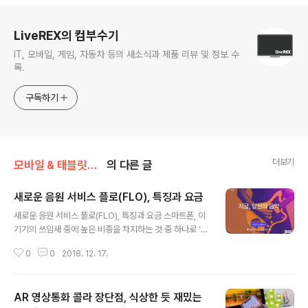
로그 정보
LiveREX의 컴부수기
IT, 모바일, 게임, 자동차 등의 새소식과 제품 리뷰 및 정보 수
록.
구독하기
더보기
모바일 & 태블릿PC 앱/> 아이폰 어플
의 다른 글
새로운 음원 서비스 플로(FLO), 특징과 요금
글 내용
새로운 음원 서비스 플로(FLO), 특징과 요금 스마트폰, 이
기기의 쓰임새 중에 높은 비중을 차지하는 것 중 하나로 ‘음
악’ 감상을 꼽을 수 있을 겁니다. 저 같은 경우만 하더라도
0
0
2018. 12. 17.
적지 않은 시간을 휴대폰을 통해 음원을 감상하며 시간을
보내곤 하는데요. 그런데, 이를 위한 서비스가 적지 않죠?
어떤 걸 쓰는게 좋을지 고민하는 분들 가운데 대다수는 조
AR 영상통화 콜라 장단점, 식상한 듯 재밌는
금이나마 자신에게 맞는 맞춤형 서비스와 UX 등을 제공하