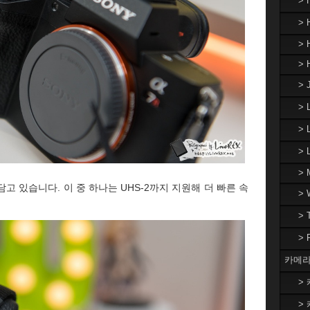
>
> 
> 
> 
> 
>
> 
>
> 
담고 있습니다. 이 중 하나는 UHS-2까지 지원해 더 빠른 속
>
>
>
카메라
> 
> 