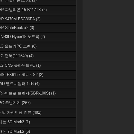
 HP 파빌리온11 X2
(1)
HP 파빌리온 15-B117TX
(2)
HP 9470M E5G36PA
(2)
HP SlateBook x2
(3)
JNR3D Hyper18 노트북
(2)
 LG 울트라PC 그램
(6)
LG 탭북(11T540)
(4)
 LG CNS 클라우드PC
(1)
MSI FX61-i7 Shark S2
(2)
 WD 벨로시랩터 1TB
(4)
 T와이브로 브릿지(SBR-100S)
(1)
 PC 주변기기
(267)
 및 가전제품 리뷰
(481)
캐논 5D Mark3
(1)
캐논 7D Mark2
(5)