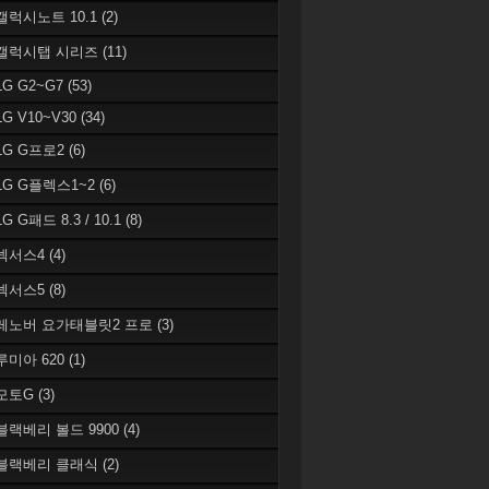
 갤럭시노트 10.1
(2)
 갤럭시탭 시리즈
(11)
LG G2~G7
(53)
LG V10~V30
(34)
 LG G프로2
(6)
 LG G플렉스1~2
(6)
LG G패드 8.3 / 10.1
(8)
 넥서스4
(4)
 넥서스5
(8)
 레노버 요가태블릿2 프로
(3)
 루미아 620
(1)
 모토G
(3)
 블랙베리 볼드 9900
(4)
 블랙베리 클래식
(2)