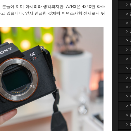
>
분들이 이미 아시리라 생각되지만, A7R3은 4240만 화소
재하고 있습니다. 앞서 언급한 것처럼 이면조사형 센서로서 뛰
>
> 
> 
>
>
> 
>
>
>
>
>
>
>