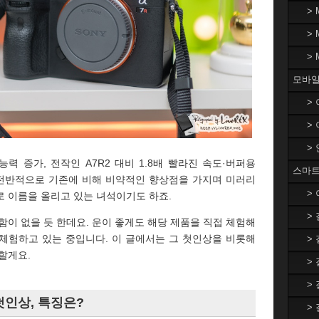
>
>
>
모바일
>
>
>
 증가, 전작인 A7R2 대비 1.8배 빨라진 속도·버퍼용
스마트
등 전반적으로 기존에 비해 비약적인 향상점을 가지며 미러리
>
로 이름을 올리고 있는 녀석이기도 하죠.
>
함이 없을 듯 한데요. 운이 좋게도 해당 제품을 직접 체험해
 체험하고 있는 중입니다. 이 글에서는 그 첫인상을 비롯해
>
할게요.
>
>
첫인상, 특징은?
>