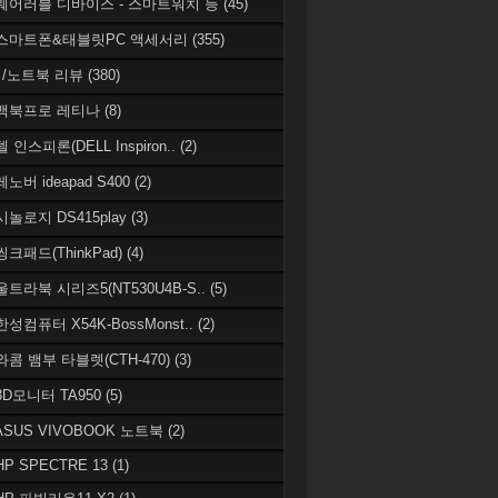
 웨어러블 디바이스 - 스마트워치 등
(45)
 스마트폰&태블릿PC 액세서리
(355)
/노트북 리뷰
(380)
 맥북프로 레티나
(8)
델 인스피론(DELL Inspiron..
(2)
레노버 ideapad S400
(2)
시놀로지 DS415play
(3)
씽크패드(ThinkPad)
(4)
 울트라북 시리즈5(NT530U4B-S..
(5)
한성컴퓨터 X54K-BossMonst..
(2)
 와콤 뱀부 타블렛(CTH-470)
(3)
 3D모니터 TA950
(5)
 ASUS VIVOBOOK 노트북
(2)
HP SPECTRE 13
(1)