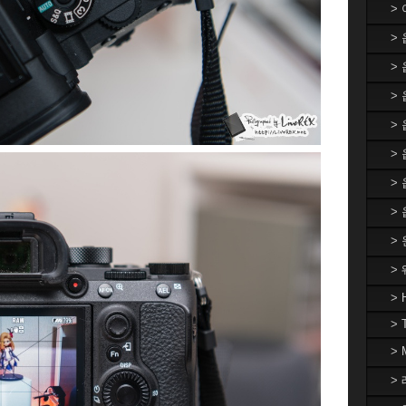
>
>
>
> 
>
>
>
>
>
>
> 
> 
>
> 