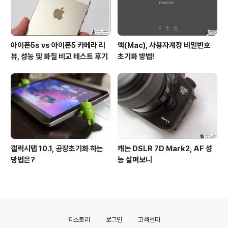
아이폰5s vs 아이폰5 카메라 리
맥(Mac), 사용자계정 비밀번호
뷰, 성능 및 화질 비교 테스트 후기
초기화 방법!
갤럭시탭 10.1, 공장초기화 하는
캐논 DSLR 7D Mark2, AF 성
방법은?
능 살펴보니
의안내
티스토리
로그인
고객센터