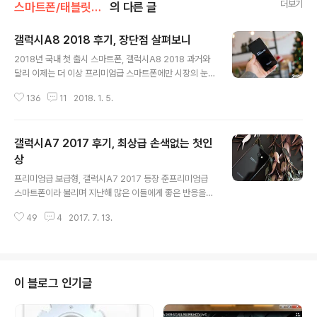
더보기
스마트폰/태블릿PC/웨어러블 리뷰/> 갤럭시 시리즈
의 다른 글
갤럭시A8 2018 후기, 장단점 살펴보니
글 내용
2018년 국내 첫 출시 스마트폰, 갤럭시A8 2018 과거와
달리 이제는 더 이상 프리미엄급 스마트폰에만 시장의 눈
과 귀과 쏠리는, 그런 현상은 보이지 않고 있습니다. 좀 더
136
11
2018. 1. 5.
정확히 말하면 오히려 중저가폰에 대한 집중도가 점점 높
아가고 있는데요. 갤럭시S9, G7 등 상반기 나올 제품에 대
한 기대치나 주목도가 낮은 것은 아니지만, 그 전에 나올 또
갤럭시A7 2017 후기, 최상급 손색없는 첫인
다른 모델에 대한 쏠림이 컸던 데는 이런 부분도 영향을 미
친 것이라 할 수 있을 겁니다. 예년 흐름에서 봤을 때, 이 맘
상
글 내용
때 출시를 예상해 볼 수 있었던 것이 ‘갤럭시A’ 시리즈인데
프리미엄급 보급형, 갤럭시A7 2017 등장 준프리미엄급
요. 아니나 다를까 새해 국내 첫 출시 스마트폰으로 삼성전
스마트폰이라 불리며 지난해 많은 이들에게 좋은 반응을
자의 ‘갤럭시A8 2018’이 확정되었다는 소식이 며칠전부
끌어낸 제품이 있습니다. 바로 ‘갤럭시A7’인데요. 흔히 머
터 온라인 곳곳에서 보이고 있더군요. 지난해와 달리 출시
49
4
2017. 7. 13.
리 속을 스치는 ‘보급기’ 특유의 인상을 지워낸 대표적인 라
시기가 보..
인업으로 언급되는 A시리즈. 그 중 최상급으로 분류되는
것이 이 녀석인데요. 올해도 어김없이 이런 기운을 풍기며
최신작이 시장을 두드렸습니다. 다만, 전작과 달리 이번에
는 SK텔레콤 전용으로 출시가 되었는데요. 그만큼 이를 접
이 블로그 인기글
할 수 있는 채널은 줄었다지만, 단말 자체가 가진 매력은 꽤
업그레이드 된 모습입니다. 특히, 요 근래 보급형 스마트폰