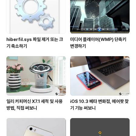
이 여러 제조사를 통해 등장하고 있는데, 갤럭시A7 2017
은 경쟁 상대가 없어 보일 정도이기도… 과연 어떤 인상을
전하는지 그 개봉기를 시..
hiberfil.sys 파일 제거 또는 크
미디어 플레이어(WMP) 단축키
기 축소하기
변경하기
일리 커피머신 X7.1 세척 및 사용
iOS 10.3 베타 변화점, 에어팟 찾
방법, 직접 써보니
기 기능 써보니