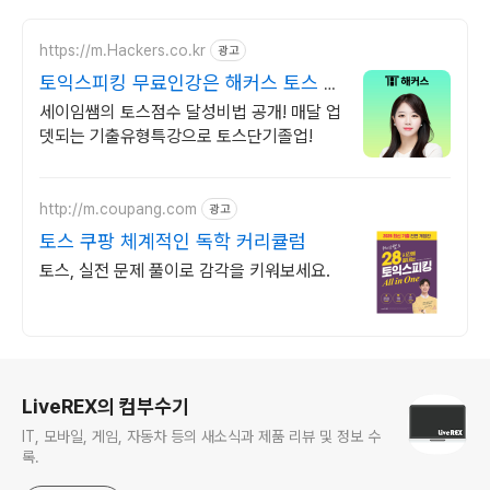
https://m.Hackers.co.kr
광고
토익스피킹 무료인강은 해커스 토스 자
료집도 무료다
세이임쌤의 토스점수 달성비법 공개! 매달 업
뎃되는 기출유형특강으로 토스단기졸업!
http://m.coupang.com
광고
토스 쿠팡 체계적인 독학 커리큘럼
토스, 실전 문제 풀이로 감각을 키워보세요.
로그 정보
LiveREX의 컴부수기
IT, 모바일, 게임, 자동차 등의 새소식과 제품 리뷰 및 정보 수
록.