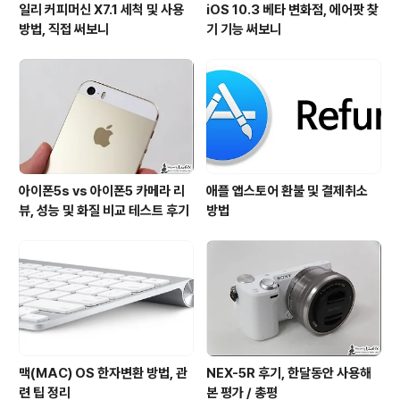
일리 커피머신 X7.1 세척 및 사용
iOS 10.3 베타 변화점, 에어팟 찾
방법, 직접 써보니
기 기능 써보니
아이폰5s vs 아이폰5 카메라 리
애플 앱스토어 환불 및 결제취소
뷰, 성능 및 화질 비교 테스트 후기
방법
맥(MAC) OS 한자변환 방법, 관
NEX-5R 후기, 한달동안 사용해
련 팁 정리
본 평가 / 총평