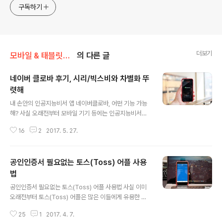
구독하기
더보기
모바일 & 태블릿PC 앱/> 아이폰 어플
의 다른 글
네이버 클로바 후기, 시리/빅스비와 차별화 뚜
렷해
글 내용
내 손안의 인공지능비서 앱 네이버클로바, 어떤 기능 가능
해? 사실 오래전부터 모바일 기기 등에는 인공지능비서라
불리는 기능이 포함되어 왔습니다. 대표적으로 아이폰의
16
2
2017. 5. 27.
시리(Siri)를 떠올릴 수 있는데요. 최근에는 삼성전자가 선
보인 갤럭시S8 시리즈에도 빅스비(Bixby)가 포함되며 관
련 플랫폼에 대한 관심을 높인 바 있죠? 그런데, 방금 말한
공인인증서 필요없는 토스(Toss) 어플 사용
시리와 빅스비를 다시 한번 되짚어보면 이 녀석들은 특정
제품에서만 활용할 수 있다는 아쉬움을 품고 있음을 아실
법
글 내용
수 있을 겁니다. 물론, 해당 기기 그리고 제조사 입장에서는
공인인증서 필요없는 토스(Toss) 어플 사용법 사실 이미
이를 통해 차별화를 꾀하는 만큼 당연한 전략이라 할 수도
오래전부터 토스(Toss) 어플은 많은 이들에게 유용한 쓰
있을테지만 소비자 입장에서는 그렇지가 않은데요. 이에
임새를 자랑하며 인기를 얻고 있었습니다. 저 같은 경우 과
단말 특성을 타지않는 인공지능비서에 대한 관심이 커지고
25
1
2017. 4. 7.
거 iOS 베타를 테스트 하면서 이 서비스가 제대로 구동되