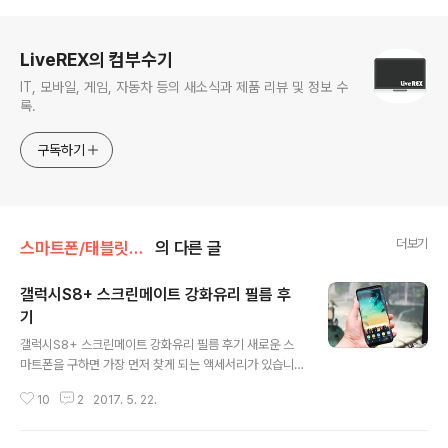
로그 정보
LiveREX의 컴부수기
IT, 모바일, 게임, 자동차 등의 새소식과 제품 리뷰 및 정보 수
록.
구독하기
더보기
스마트폰/태블릿PC/웨어러블 리뷰/> 스마트폰&태블릿PC 액세서리
의 다른 글
갤럭시S8+ 스크린메이트 강화유리 필름 후
기
글 내용
갤럭시S8+ 스크린메이트 강화유리 필름 후기 새로운 스
마트폰을 구하면 가장 먼저 찾게 되는 액세서리가 있습니
다. 보호필름과 케이스가 바로 그것인데요. 전자의 경우 내
10
2
2017. 5. 22.
구성과 터치 감촉 등을 고려해 ‘강화유리’ 소재의 필름을 구
해 쓰는 이들이 적지 않은 것이 사실입니다. 저 같은 경우만
하더라도 항상 관련 제품만 고집하고 있는데… 하지만, 최