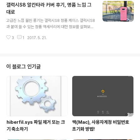
갤럭시S8 알칸타라 커버 후기, 명품 느낌 그
신 스마트폰 가운데 하나인 갤럭시S8 시리즈는 화면 끝자
락이 곡면으로 처리되어 있어 강화유리 필름을 쓰기에는
대로
글 내용
다소 부담이 있습니다. 모서리를 보호하지 못하는 설계, 일
고급진 느낌 물씬 풍기는 갤럭시S8 정품 케이스 갤럭시S8
체감이 떨어지는 어색함 등 탓에 말이죠. 이런 아쉬움을 개
과 붙여 쓸 수 있는 정품 액세서리에 대한 정보를 살펴보다
선한 녀석이 있다하여 직접 부착을 해 보았는데요. 그 후기
가, 문득 두 눈을 의심하게 되는 소재의 커버(케이스)를 하
를 지금부터 전해드리도록 할게요. 그 주인공은 아일룸에
3
1
2017. 5. 21.
나 발견하게 되었습니다. 개인적으로는 가정용 쇼파로 그
서 선보인 갤럭시S8 전용 스크린메이트..
고급스러움을 익히 알고 있던… 패션, 인테리어, 최고급 자
동차 등에 쓰이는 이태리 명품 소재 ‘알칸타라(Alcantar
a)’를 담은 제품이 바로 그것인데요. 갤럭시S8+를 구한 뒤
기회가 되면 꼭 한번 써보고 싶다 생각하고 있던 바로 그 녀
이 블로그 인기글
석을, 직접 경험해 보게 되었습니다. 결론부터 말하자면, 과
연 정품이구나 싶을 정도의 피팅감에 고급진 소재를 통해
전해지는 미려함 그리고 손맛 등이 꽤 인상적으로 다가오
는 것을 확인할 수 있었습니다. 갤럭시S8 정품 케이스, 알
칸타라 커버를 지..
hiberfil.sys 파일 제거 또는 크
맥(Mac), 사용자계정 비밀번호
기 축소하기
초기화 방법!