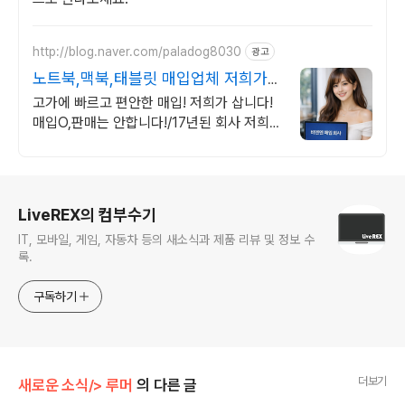
http://blog.naver.com/paladog8030
광고
노트북,맥북,태블릿 매입업체 저희가
삽니다! 매입O판매X
고가에 빠르고 편안한 매입! 저희가 삽니다!
매입O,판매는 안합니다!/17년된 회사 저희가
고객님의 노트북/맥북/태블릿PC(2015년식
이후)를 삽니다!매입해요/판매X
로그 정보
LiveREX의 컴부수기
IT, 모바일, 게임, 자동차 등의 새소식과 제품 리뷰 및 정보 수
록.
구독하기
더보기
새로운 소식/> 루머
의 다른 글