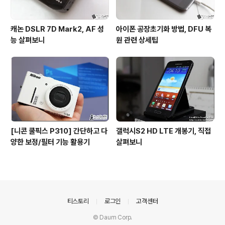
캐논 DSLR 7D Mark2, AF 성
아이폰 공장초기화 방법, DFU 복
능 살펴보니
원 관련 상세팁
[니콘 쿨픽스 P310] 간단하고 다
갤럭시S2 HD LTE 개봉기, 직접
양한 보정/필터 기능 활용기
살펴보니
의안내
티스토리
로그인
고객센터
© Daum Corp.