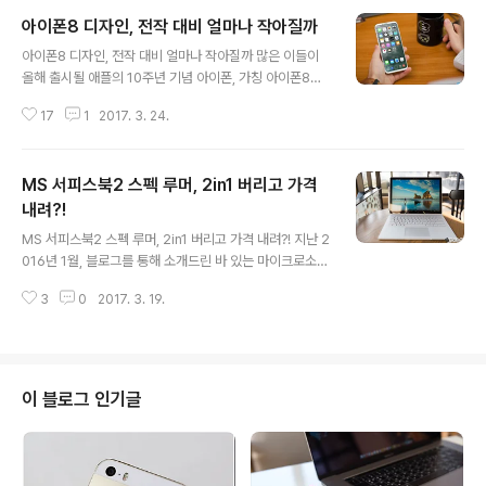
아이폰8 디자인, 전작 대비 얼마나 작아질까
글 내용
아이폰8 디자인, 전작 대비 얼마나 작아질까 많은 이들이
올해 출시될 애플의 10주년 기념 아이폰, 가칭 아이폰8은
그 생김새부터 변화가 클 것이므로 여러모로 기대되는 바
17
1
2017. 3. 24.
가 크다 말하고 있습니다. 지금까지 흘러 나온 소문들을 보
면 이런 주장이 전혀 허무맹랑하다 할 수는 없을 듯 한데요.
전해진 소문에 상상력이 보태진 아이폰8 컨셉 디자인 가운
MS 서피스북2 스펙 루머, 2in1 버리고 가격
데 하나가 폰아레나를 통해 소개되어 이목을 집중시키고
있습니다. 기억하시는 분들도 계실 겁니다. 지난 2월 KGI
내려?!
글 내용
증권 애널리스트 밍치궈는 아이폰8이 디스플레이 크기는
MS 서피스북2 스펙 루머, 2in1 버리고 가격 내려?! 지난 2
키우지만 베젤을 최소화하면서 단말 자체의 사이즈는 줄일
016년 1월, 블로그를 통해 소개드린 바 있는 마이크로소프
것이라 말한 바 있는데요. 이번에 전해진 컨셉 디자인은 이
트(이하, MS)의 야심작 ‘서비스 북(Surface Book)’은 더
런 주장 등에 제법 반영된 모습입니다. 참고로, 본문에 첨부
3
0
2017. 3. 19.
이상 그리 낯선 기기는 아닐 것입니다. 윈도우 운영체제에
된 이미지는 모두 폰아레나에서 ..
적을 둔 이라면 누구나 바람하는 디바이스로 자리매김 할
정도로 해당 시리즈에 대한 평가는 상당히 좋은 편인데요.
이제는 다들 아시는 것처럼, MS 서피스북은 디스플레이가
있는 상판과 키보드 및 외장 그래픽이 포함된 하판을 분리
이 블로그 인기글
해서 쓸 수 있는, 즉 2in1 디자인을 채택해 태블릿처럼 그리
고 노트북처럼 활용이 가능하다는 점이 또 하나의 매력으
로 자리매김하고 있죠? 하지만, 이처럼 차별화 된 구조와
기능 탓에 이 녀석은 일반인이 쉽게 다가서기 힘든 가격대