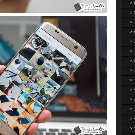
>
>
>
> 
>
> 
>
>
>
>
>
>
>
>