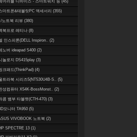
 웨어러블 디바이스 - 스마트워치 등
(45)
 스마트폰&태블릿PC 액세서리
(355)
/노트북 리뷰
(380)
 맥북프로 레티나
(8)
델 인스피론(DELL Inspiron..
(2)
레노버 ideapad S400
(2)
시놀로지 DS415play
(3)
씽크패드(ThinkPad)
(4)
 울트라북 시리즈5(NT530U4B-S..
(5)
한성컴퓨터 X54K-BossMonst..
(2)
 와콤 뱀부 타블렛(CTH-470)
(3)
 3D모니터 TA950
(5)
 ASUS VIVOBOOK 노트북
(2)
HP SPECTRE 13
(1)