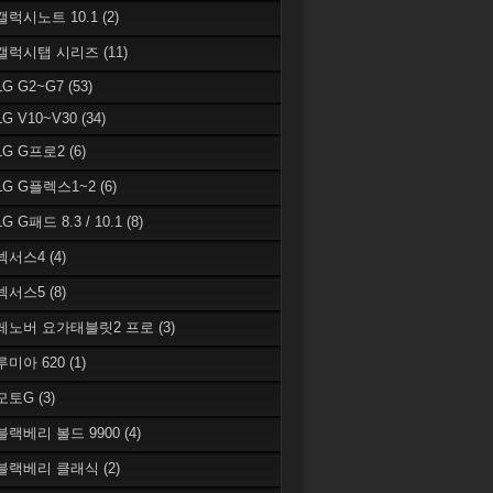
 갤럭시노트 10.1
(2)
 갤럭시탭 시리즈
(11)
LG G2~G7
(53)
LG V10~V30
(34)
 LG G프로2
(6)
 LG G플렉스1~2
(6)
LG G패드 8.3 / 10.1
(8)
 넥서스4
(4)
 넥서스5
(8)
 레노버 요가태블릿2 프로
(3)
 루미아 620
(1)
 모토G
(3)
 블랙베리 볼드 9900
(4)
 블랙베리 클래식
(2)