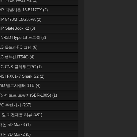
 HP 파빌리온11 X2
(1)
HP 파빌리온 15-B117TX
(2)
HP 9470M E5G36PA
(2)
HP SlateBook x2
(3)
JNR3D Hyper18 노트북
(2)
 LG 울트라PC 그램
(6)
LG 탭북(11T540)
(4)
 LG CNS 클라우드PC
(1)
MSI FX61-i7 Shark S2
(2)
 WD 벨로시랩터 1TB
(4)
 T와이브로 브릿지(SBR-100S)
(1)
 PC 주변기기
(267)
 및 가전제품 리뷰
(481)
캐논 5D Mark3
(1)
캐논 7D Mark2
(5)