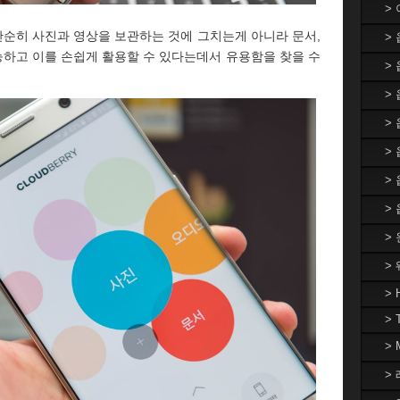
>
순히 사진과 영상을 보관하는 것에 그치는게 아니라 문서,
>
하고 이를 손쉽게 활용할 수 있다는데서 유용함을 찾을 수
>
> 
>
>
>
>
>
>
> 
> 
>
> 