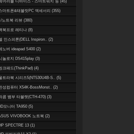
 웨어러블 디바이스 - 스마트워치 등
(45)
 스마트폰&태블릿PC 액세서리
(355)
/노트북 리뷰
(380)
 맥북프로 레티나
(8)
델 인스피론(DELL Inspiron..
(2)
레노버 ideapad S400
(2)
시놀로지 DS415play
(3)
씽크패드(ThinkPad)
(4)
 울트라북 시리즈5(NT530U4B-S..
(5)
한성컴퓨터 X54K-BossMonst..
(2)
 와콤 뱀부 타블렛(CTH-470)
(3)
 3D모니터 TA950
(5)
 ASUS VIVOBOOK 노트북
(2)
HP SPECTRE 13
(1)