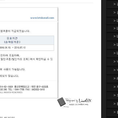
>
>
> 
> 
>
>
> 
>
>
>
>
>
>
>