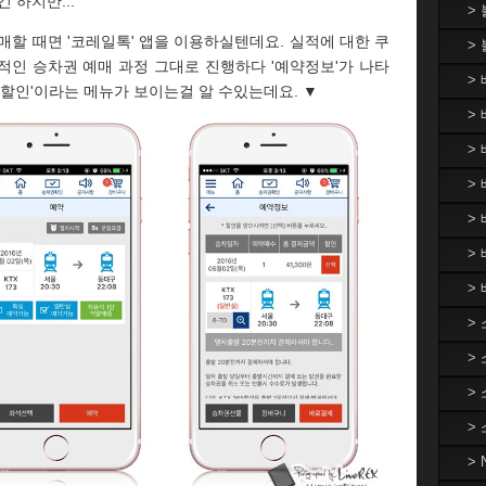
 하지만...
>
매할 때면 '코레일톡' 앱을 이용하실텐데요. 실적에 대한 쿠
>
적인 승차권 예매 과정 그대로 진행하다 '예약정보'가 나타
>
'할인'이라는 메뉴가 보이는걸 알 수있는데요. ▼
> 
>
> 
>
>
>
>
>
>
>
>