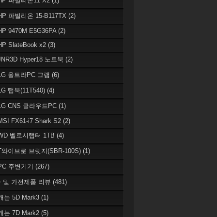
 HP 파빌리온11 X2
(1)
HP 파빌리온 15-B117TX
(2)
HP 9470M E5G36PA
(2)
HP SlateBook x2
(3)
JNR3D Hyper18 노트북
(2)
 LG 울트라PC 그램
(6)
LG 탭북(11T540)
(4)
 LG CNS 클라우드PC
(1)
MSI FX61-i7 Shark S2
(2)
 WD 벨로시랩터 1TB
(4)
 T와이브로 브릿지(SBR-100S)
(1)
 PC 주변기기
(267)
 및 가전제품 리뷰
(481)
캐논 5D Mark3
(1)
캐논 7D Mark2
(5)