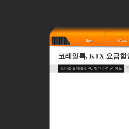
코레일톡, KTX 요금할
20
모바일 & 태블릿PC 앱/> 아이폰 어플