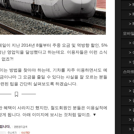
>
>
>
모바일
>
이 지난 2014년 8월부터 주중 요금 및 역방향 할인, 5%
청난 영업익을 달성했다고 하는데요. 이용자들은 이런 소식
>
 없죠?!
>
이는 방법을 찾아야 하는데, 기차를 자주 이용하면서도 예
스마트
금이나마 그 요금을 줄일 수 있다는 사실을 잘 모르는 분들
>
관련된 팁을 간단히 살펴보도록 하겠습니다.
>
>
한 혜택이 사라지긴 했지만, 철도회원인 분들은 이용실적에
>
게 됩니다. 아래 이미지에 보시는 것처럼 말이죠. ▼
>
>