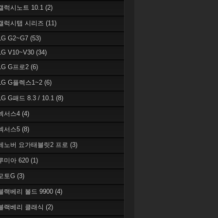
 갤럭시노트 10.1
(2)
 갤럭시탭 시리즈
(11)
LG G2~G7
(53)
LG V10~V30
(34)
 LG G프로2
(6)
 LG G플렉스1~2
(6)
LG G패드 8.3 / 10.1
(8)
 넥서스4
(4)
 넥서스5
(8)
 레노버 요가태블릿2 프로
(3)
 루미아 620
(1)
 모토G
(3)
 블랙베리 볼드 9900
(4)
 블랙베리 클래식
(2)