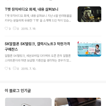
T펫 뮤직비디오 화제, 내용 살펴보니
글 내용
T펫 뮤직비디오 화제, 내용 살펴보니 지난 6월 반려동물을
키우는 분들에게 유용한 ‘T펫’ 을 소개해 드린 적이 있습니
다. 이는 위치 및 이동거리 확인, 산책 동선과 누적 활동량
3
0
2015. 7. 19.
체크, 건강관리, 음성메시지 전송 등과 같은 기능을 특징으
로 하는데요. 최근 이 제품을 소개하는 뮤직비디오 영상이
유튜브에 소개되면서 화제되고 있습니다. 해당 영상은 제
SK알뜰폰 SK텔링크, 갤럭시노트3 착한가격
품의 특성을 살려 또또라는 이름의 ‘개’ 가 주인공으로 등장
합니다. 요즘 엄청나게 인기를 얻고 있는 쇼미더머니처럼
구매찬스
글 내용
‘스웨그(swag)’ 넘치는 표현이 잘 살아나 있어 재미를 더
알뜰폰 SK텔링크, 세븐모바일 다이렉트 오픈 흔히 알뜰폰
하고 있네요. 단순히 쇼미더미니 느낌을 풍긴다해서 이슈
스마트폰이라 하면 보급형 기종만을 생각하는 경우가 많습
가 되진 않겠죠? 뮤지비디오라는 의미는 그 바탕에 노래가
니다. 하지만 이전에도 말씀드린 것처럼 꼭 그런 것만은 아
있다는 말이 될텐데요. 그 음원 자체가 상당히 좋습니다. 유
5
0
2015. 7. 10.
닙니다. 최신 스마트폰을 구해서 유심 요금제를 이용하는
튜브 반응만 봐도 이..
등 다양한 방법으로 알뜰폰 서비스를 이용할 수 있는 것이
사실인데요. 알뜰폰 서비스에서 운영하는 공식 전용샵을
통해 많은 이들에게 인기를 얻었던 단말기를 구입하고 이
를 이용하는 것도 가능합니다. 대표적으로 떠올릴 수 있는
이 블로그 인기글
것이 바로 'SK알뜰폰 7mobile 다이렉트' 예요. 블로그를
통해 몇차례 소개한 바 있는 SK텔링크가 운영하는 온라인
직영샵인데 오픈 기념으로 꽤 흥미로운 프로모션을 진행하