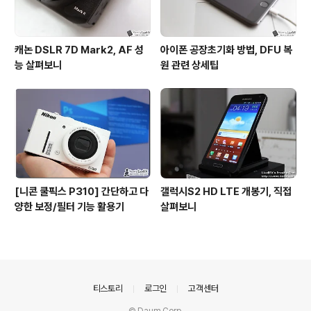
캐논 DSLR 7D Mark2, AF 성
아이폰 공장초기화 방법, DFU 복
능 살펴보니
원 관련 상세팁
[니콘 쿨픽스 P310] 간단하고 다
갤럭시S2 HD LTE 개봉기, 직접
양한 보정/필터 기능 활용기
살펴보니
의안내
티스토리
로그인
고객센터
© Daum Corp.