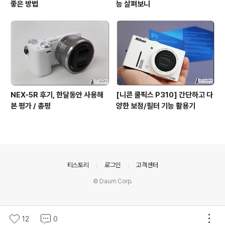
좋은 방법
능 살펴보니
NEX-5R 후기, 한달동안 사용해
[니콘 쿨픽스 P310] 간단하고 다
본 평가 / 총평
양한 보정/필터 기능 활용기
의안내
티스토리
로그인
고객센터
© Daum Corp.
12
0