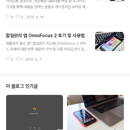
카카오톡 업데이트, 영상통화 대화내용 백업 등 추가이미
기사를 통해 내용을 접하신 분들도 계시겠지만 모바일 메
신저 앱 카카오톡이 업데이트를 통해 다양한 기능을 더했
8
0
2015. 6. 16.
습니다. 현 시점에서는 iOS용 카카오톡만 5.0.0 버전으로
업데이트가 된 상태인데요.소개되는 내용을 보면 이를 통
해 다음과 같은 변화가 있다 합니다.영상통화(페이스톡) 서
할일관리 앱 OmniFocus 2 후기 및 사용법
비스 오픈대화내용 백업 / 복원 기능 추가더보기 내 카카오
글 내용
TV 서비스 오픈채팅방 내 + 버튼 > 뱅크머니 기능 추가U
애플워치 필수 앱? 할일관리 최고봉 OmniFocus 2 서비
RL 미리보기 기능 제공이미지 편집 기능 제공애플워치(A
스 자체에 대한 만족 때문에 가격 등 각종 부담요건이 있다
pple Watch) 기능 개선 : 포스터치로 읽음 / 핸드오프 추
하더라도 자신이 사용하던 그 무언가만을 고집하는 경우가
가 : 채팅방 화면 개선 보시는 것처럼 꽤 많은 기능이 추가
5
1
2015. 6. 7.
있습니다. 아이폰을 비롯한 맥(Mac) 유저 입장에서 보면
된 것을 알 수 있는데요. 개인적으로 흥미가 가는 것들을 미
'옴니포커스(OmniFocus)' 와 같은 앱이 이에 해당된다
리 한번씩 훑어보았습..
할 수 있을텐데요. 누군가는 너무 복잡하고 사용법이 어렵
다 말하기도 하지만 또 어떤 이에게는 더할나위 없이 유용
한 앱이라 말하기도 합니다. 특히, OmniFocus 를 사용하
이 블로그 인기글
기 위해 맥(Mac)을 이용한다는 말이 나올 정도로 말이죠.
개인적으로도 각종 프로젝트를 관리하면서 할 일 및 일정
을 관리하는데 옴니포커스만한 녀석은 없다 생각되는데요.
아이폰, 아이패드, 맥에 이어 애플워치가 지원하는 호환성
은 그 만족도를 ..