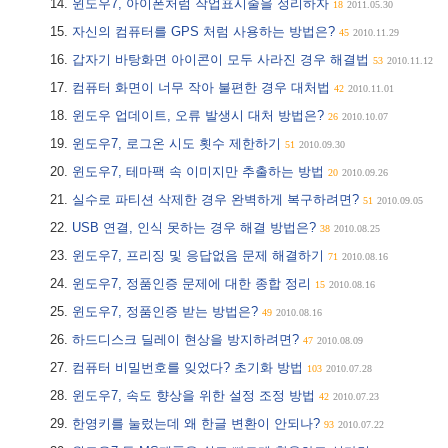
윈도우7, 아이폰처럼 작업표시줄을 정리하자
18
2011.05.30
자신의 컴퓨터를 GPS 처럼 사용하는 방법은?
45
2010.11.29
갑자기 바탕화면 아이콘이 모두 사라진 경우 해결법
53
2010.11.12
컴퓨터 화면이 너무 작아 불편한 경우 대처법
42
2010.11.01
윈도우 업데이트, 오류 발생시 대처 방법은?
26
2010.10.07
윈도우7, 로그온 시도 횟수 제한하기
51
2010.09.30
윈도우7, 테마팩 속 이미지만 추출하는 방법
20
2010.09.26
실수로 파티션 삭제한 경우 완벽하게 복구하려면?
51
2010.09.05
USB 연결, 인식 못하는 경우 해결 방법은?
38
2010.08.25
윈도우7, 프리징 및 응답없음 문제 해결하기
71
2010.08.16
윈도우7, 정품인증 문제에 대한 종합 정리
15
2010.08.16
윈도우7, 정품인증 받는 방법은?
49
2010.08.16
하드디스크 딜레이 현상을 방지하려면?
47
2010.08.09
컴퓨터 비밀번호를 잊었다? 초기화 방법
103
2010.07.28
윈도우7, 속도 향상을 위한 설정 조정 방법
42
2010.07.23
한영키를 눌렀는데 왜 한글 변환이 안되나?
93
2010.07.22