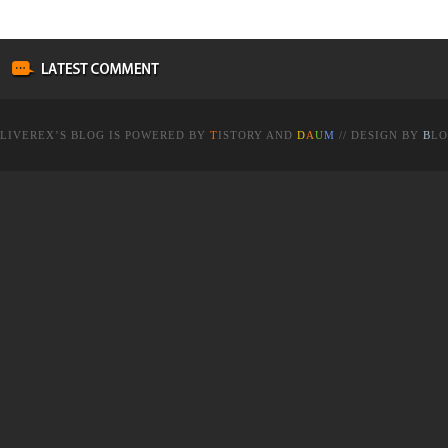
LIVEREX
’S BLOG IS POWERED BY
T
ISTORY
AND
D
A
U
M
// DESIGN BY
B
LO