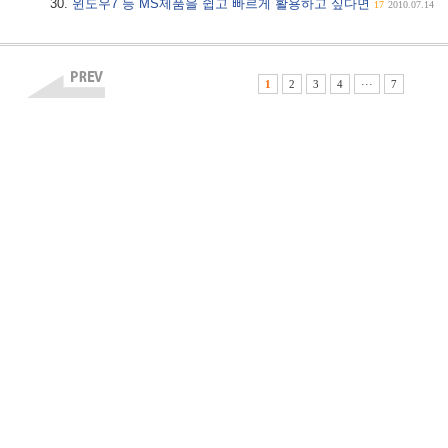
윈도우7 등 MS제품을 쉽고 빠르게 활용하고 싶다면
17
2010.07.14
1
2
3
4
···
7