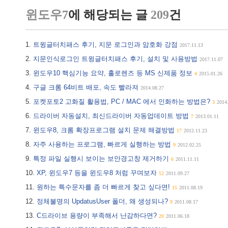
윈도우7
에 해당되는 글
209
건
트윙글터치패스 후기, 지문 로그인과 암호화 강점
2017.11.13
지문인식로그인 트윙글터치패스 후기, 설치 및 사용방법
2017.11.07
윈도우10 핵심기능 요약, 홀로렌즈 등 MS 신제품 정보
4
2015.01.26
구글 크롬 64비트 배포, 속도 빨라져
2014.08.27
포켓포토2 고화질 활용법, PC / MAC 에서 인화하는 방법은?
3
2014
드라이버 자동설치, 최신드라이버 자동업데이트 방법
7
2013.01.11
윈도우8, 크롬 확장프로그램 설치 문제 해결방법
17
2012.11.23
자주 사용하는 프로그램, 빠르게 실행하는 방법
9
2012.02.25
특정 파일 실행시 보이는 보안경고창 제거하기
6
2011.11.11
XP, 윈도우7 등을 윈도우8 처럼 꾸며보자
12
2011.09.27
원하는 특수문자를 좀 더 빠르게 찾고 싶다면!
15
2011.08.19
정체불명의 UpdatusUser 폴더, 왜 생성되나?
9
2011.08.17
C드라이브 용량이 부족해서 난감하다면?
20
2011.06.18