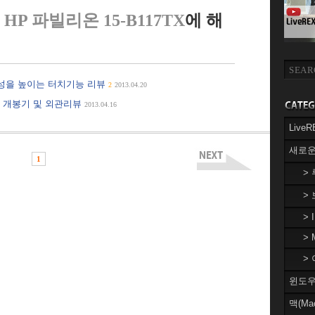
HP 파빌리온 15-B117TX
에 해
 편의성을 높이는 터치기능 리뷰
2
2013.04.20
TX 개봉기 및 외관리뷰
2013.04.16
Liv
새로운
1
>
>
> 
> 
> 
윈도우(
맥(Ma