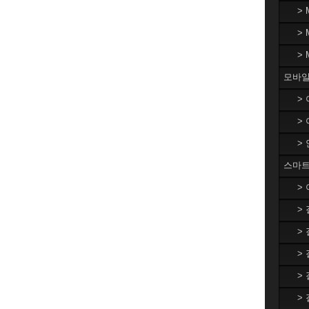
>
>
>
모바일
>
>
>
스마트
>
>
>
>
>
>