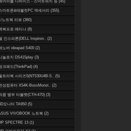
 웨어러블 디바이스 - 스마트워치 등
(45)
 스마트폰&태블릿PC 액세서리
(355)
/노트북 리뷰
(380)
 맥북프로 레티나
(8)
델 인스피론(DELL Inspiron..
(2)
레노버 ideapad S400
(2)
시놀로지 DS415play
(3)
씽크패드(ThinkPad)
(4)
 울트라북 시리즈5(NT530U4B-S..
(5)
한성컴퓨터 X54K-BossMonst..
(2)
 와콤 뱀부 타블렛(CTH-470)
(3)
 3D모니터 TA950
(5)
 ASUS VIVOBOOK 노트북
(2)
HP SPECTRE 13
(1)