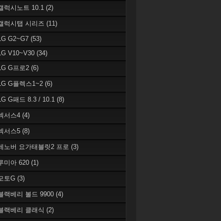
 갤럭시노트 10.1
(2)
 갤럭시탭 시리즈
(11)
LG G2~G7
(53)
LG V10~V30
(34)
 LG G프로2
(6)
 LG G플렉스1~2
(6)
LG G패드 8.3 / 10.1
(8)
 넥서스4
(4)
 넥서스5
(8)
 레노버 요가태블릿2 프로
(3)
 루미아 620
(1)
 모토G
(3)
 블랙베리 볼드 9900
(4)
 블랙베리 클래식
(2)