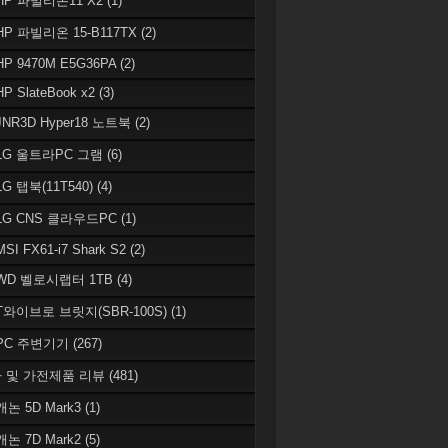
 HP 파빌리온11 X2
(1)
HP 파빌리온 15-B117TX
(2)
HP 9470M E5G36PA
(2)
HP SlateBook x2
(3)
JNR3D Hyper18 노트북
(2)
 LG 울트라PC 그램
(6)
LG 탭북(11T540)
(4)
 LG CNS 클라우드PC
(1)
MSI FX61-i7 Shark S2
(2)
 WD 벨로시랩터 1TB
(4)
 T와이브로 브릿지(SBR-100S)
(1)
 PC 주변기기
(267)
 및 가전제품 리뷰
(481)
캐논 5D Mark3
(1)
캐논 7D Mark2
(5)