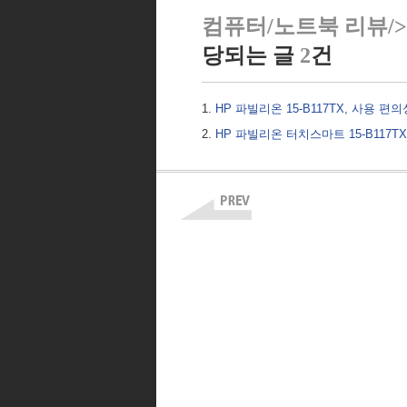
컴퓨터/노트북 리뷰/> 
당되는 글
2
건
HP 파빌리온 15-B117TX, 사용
HP 파빌리온 터치스마트 15-B117