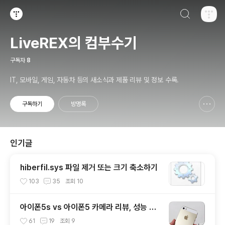
검색하기
티스토리
LiveREX의 컴부수기
구독자
8
IT, 모바일, 게임, 자동차 등의 새소식과 제품 리뷰 및 정보 수록.
구독하기
방명록
신고하기 레이어
열기
인기글
hiberfil.sys 파일 제거 또는 크기 축소하기
103
35
조회
10
아이폰5s vs 아이폰5 카메라 리뷰, 성능 및
화질 비교 테스트 후기
61
19
조회
9