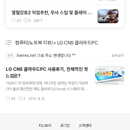
열혈강호2 직업추천, 무사 스킬 및 플레이 공
략
23
0
조회
7
컴퓨터/노트북 리뷰/> LG CNS 클라우드PC
분류 전체보기
주요 글 목록
liverex.net 으로 주소 변경합니다 ^^
모두보기
공지
LG CNS 클라우드PC 사용후기, 전체적인 첫
느낌은?
글 내용
가상PC 에 접속하여 언제, 어디서든 원하는 작업이 가능하
다?! 불과 몇년전만 해도 클라우드(Cloud) 시스템에 대한
이야기를 하면 문자 그대로 무슨 뜬구름 잡는 이야기인가
작성시간
34
2
2012. 8. 8.
하는 반응이 대부분이었는데요. 요즘은 클라우드 서비스를
이용하지 않는 분들을 찾아보기가 더 힘들죠?! 어쩌면 클라
우드 시스템이 무엇인지 모르는 상태에서 이미 관련 서비
스를 이용하고 계신 분들이 계실지도 모릅니다. 특히, 요즘
처럼 스마트폰이라던지 태블릿 등의 활용이 대중화된 시점
의안내
티스토리
로그인
고객센터
에서는 더더욱 그러한데요. 이와 같은 활용 방안 중에는 가