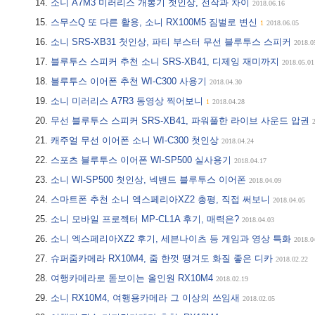
소니 A7M3 미러리스 개봉기 첫인상, 전작과 차이
2018.06.16
스무스Q 또 다른 활용, 소니 RX100M5 짐벌로 변신
1
2018.06.05
소니 SRS-XB31 첫인상, 파티 부스터 무선 블루투스 스피커
2018.0
블루투스 스피커 추천 소니 SRS-XB41, 디제잉 재미까지
2018.05.01
블루투스 이어폰 추천 WI-C300 사용기
2018.04.30
소니 미러리스 A7R3 동영상 찍어보니
1
2018.04.28
무선 블루투스 스피커 SRS-XB41, 파워풀한 라이브 사운드 압권
캐주얼 무선 이어폰 소니 WI-C300 첫인상
2018.04.24
스포츠 블루투스 이어폰 WI-SP500 실사용기
2018.04.17
소니 WI-SP500 첫인상, 넥밴드 블루투스 이어폰
2018.04.09
스마트폰 추천 소니 엑스페리아XZ2 총평, 직접 써보니
2018.04.05
소니 모바일 프로젝터 MP-CL1A 후기, 매력은?
2018.04.03
소니 엑스페리아XZ2 후기, 세븐나이츠 등 게임과 영상 특화
2018.0
슈퍼줌카메라 RX10M4, 줌 한껏 땡겨도 화질 좋은 디카
2018.02.22
여행카메라로 돋보이는 올인원 RX10M4
2018.02.19
소니 RX10M4, 여행용카메라 그 이상의 쓰임새
2018.02.05