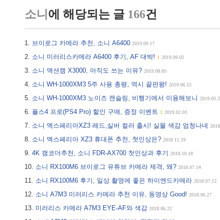
소니
에 해당되는 글
166
건
브이로그 카메라 추천, 소니 A6400
2019.09.17
소니 미러리스카메라 A6400 후기, AF 대박!
1
2019.09.02
소니 액션캠 X3000, 아직도 쓰는 이유?
2019.08.05
소니 WH-1000XM3 5주 사용 총평, 역시 끝판왕!
2019.06.15
소니 WH-1000XM3 노이즈 캔슬링, 비행기에서 이용해보니
2019.05.
플스4 프로(PS4 Pro) 할인 구매, 증정 이벤트
1
2019.02.03
소니 엑스페리아XZ3 레드,실버 컬러 출시! 실물 색감 엄청나네
2018
소니 엑스페리아 XZ3 휴대폰 추천, 첫인상은?
2018.11.19
4K 캠코더추천, 소니 FDR-AX700 첫인상과 후기
2018.10.18
소니 RX100M6 브이로그 유튜브 카메라 제격, 왜?
2018.07.14
소니 RX100M6 후기, 일상 촬영에 좋은 하이엔드카메라
2018.07.12
소니 A7M3 미러리스 카메라 추천 이유, 동영상 Good!
2018.06.27
미러리스 카메라 A7M3 EYE-AF와 색감
2018.06.22