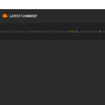
LIVEREX
’S BLOG IS POWERED BY
T
ISTORY
AND
D
A
U
M
// DESIGN BY
B
LO