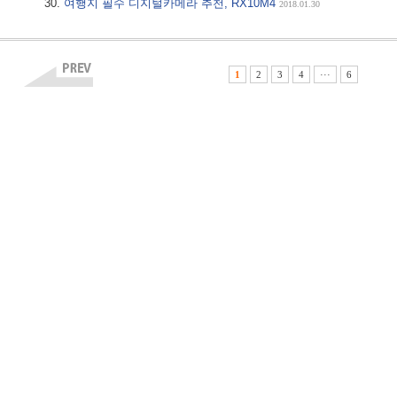
여행지 필수 디지털카메라 추천, RX10M4
2018.01.30
1
2
3
4
···
6