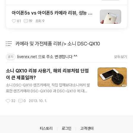
아이폰5s vs 아이폰5 카메라 리뷰, 성능 및
화질 비교 테스트 후기
61
19
조회
9
카메라 및 가전제품 리뷰/> 소니 DSC-QX10
분류 전체보기
주요 글 목록
liverex.net 으로 주소 변경합니다 ^^
모두보기
공지
소니 QX10 리뷰 사용기, 해외 리뷰처럼 단점
이 큰 제품일까?
글 내용
소니 DSC-QX10 렌즈카메라, 직접 접해보다!소니에서 발
표한 렌즈카메라 DSC-QX100 과 DSC-QX10 에 대한
관심이 상당한걸로 알고 있습니다. 스마트폰에서 DSLR 혹
작성시간
32
0
2013. 10. 1.
은 미러리스 카메라 수준의 품질을 갖는 사진 / 동영상을 촬
영할 수 있어 더더욱 기대감을 갖고 계신 분들 많으실텐데
요. 그에 반해, 최근 The Verge 등에서 소개된 리뷰나 해
외에서 먼저 사용해 본 분들의 후기를 접하고는 기대이하
라는 평가 때문에 마음을 접으신 분들도 꽤 계실 듯 하네요.
의안내
티스토리
로그인
고객센터
저 역시도 다른 포스트에서 몇차례 언급한 것처럼 이 제품