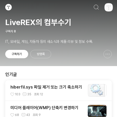
검색하기
티스토리
LiveREX의 컴부수기
구독자
8
IT, 모바일, 게임, 자동차 등의 새소식과 제품 리뷰 및 정보 수록.
구독하기
방명록
신고하기 레이어
열기
인기글
hiberfil.sys 파일 제거 또는 크기 축소하기
103
35
조회
12
미디어 플레이어(WMP) 단축키 변경하기
68
43
조회
9