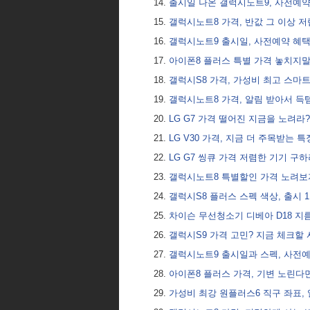
출시일 나온 갤럭시노트9, 사전예
갤럭시노트8 가격, 반값 그 이상 
갤럭시노트9 출시일, 사전예약 혜
아이폰8 플러스 특별 가격 놓치지
갤럭시S8 가격, 가성비 최고 스마
갤럭시노트8 가격, 알림 받아서 
LG G7 가격 떨어진 지금을 노려라?
LG V30 가격, 지금 더 주목받는 
LG G7 씽큐 가격 저렴한 기기 구
갤럭시노트8 특별할인 가격 노려
갤럭시S8 플러스 스펙 색상, 출시 
차이슨 무선청소기 디베아 D18 지름
갤럭시S9 가격 고민? 지금 체크할 
갤럭시노트9 출시일과 스펙, 사전
아이폰8 플러스 가격, 기변 노린다
가성비 최강 원플러스6 직구 좌표,