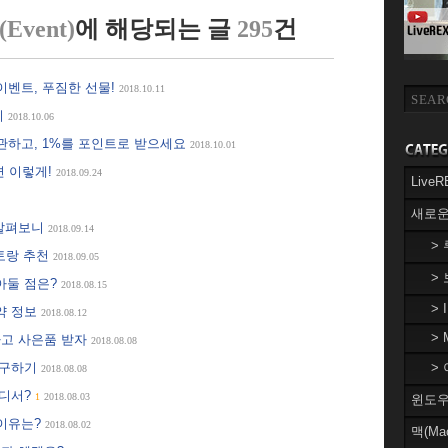
vent)
에 해당되는 글
295
건
증 이벤트, 푸짐한 선물!
2018.10.11
기
2018.10.06
보관하고, 1%를 포인트로 받으세요
2018.10.01
면 이렇게!
2018.09.24
Liv
새로운
 살펴보니
2018.09.14
>
스토랑 추천
2018.09.05
>
아둘 점은?
2018.08.15
> 
약 정보
2018.08.12
> 
하고 사은품 받자
2018.08.08
 구하기
> 
2018.08.08
어디서?
1
2018.08.03
윈도우(
천 이유는?
2018.08.02
맥(Ma