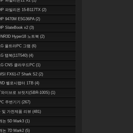
 HP 파빌리온11 X2
(1)
HP 파빌리온 15-B117TX
(2)
HP 9470M E5G36PA
(2)
HP SlateBook x2
(3)
JNR3D Hyper18 노트북
(2)
 LG 울트라PC 그램
(6)
LG 탭북(11T540)
(4)
 LG CNS 클라우드PC
(1)
MSI FX61-i7 Shark S2
(2)
 WD 벨로시랩터 1TB
(4)
 T와이브로 브릿지(SBR-100S)
(1)
 PC 주변기기
(267)
 및 가전제품 리뷰
(481)
캐논 5D Mark3
(1)
캐논 7D Mark2
(5)