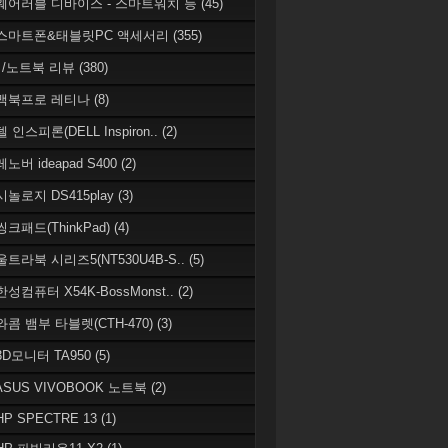
 웨어러블 디바이스 - 스마트워치 등
(45)
 스마트폰&태블릿PC 액세서리
(355)
/노트북 리뷰
(380)
 맥북프로 레티나
(8)
델 인스피론(DELL Inspiron..
(2)
레노버 ideapad S400
(2)
시놀로지 DS415play
(3)
씽크패드(ThinkPad)
(4)
 울트라북 시리즈5(NT530U4B-S..
(5)
한성컴퓨터 X54K-BossMonst..
(2)
 와콤 뱀부 타블렛(CTH-470)
(3)
 3D모니터 TA950
(5)
 ASUS VIVOBOOK 노트북
(2)
HP SPECTRE 13
(1)