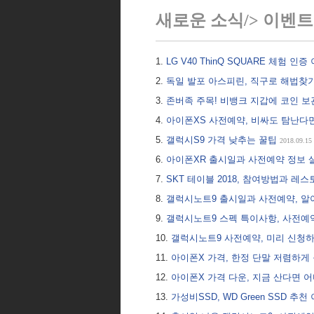
새로운 소식/> 이벤트(E
LG V40 ThinQ SQUARE 체험 인
독일 발포 아스피린, 직구로 해법찾
존버족 주목! 비뱅크 지갑에 코인 
아이폰XS 사전예약, 비싸도 탐난다
갤럭시S9 가격 낮추는 꿀팁
2018.09.15
아이폰XR 출시일과 사전예약 정보
SKT 테이블 2018, 참여방법과 레
갤럭시노트9 출시일과 사전예약, 알
갤럭시노트9 스펙 특이사항, 사전예
갤럭시노트9 사전예약, 미리 신청
아이폰X 가격, 한정 단말 저렴하게
아이폰X 가격 다운, 지금 산다면 
가성비SSD, WD Green SSD 추