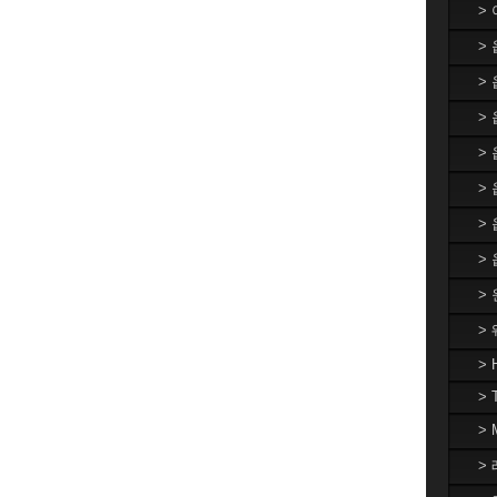
>
>
>
> 
>
>
>
>
>
>
> 
> 
>
> 