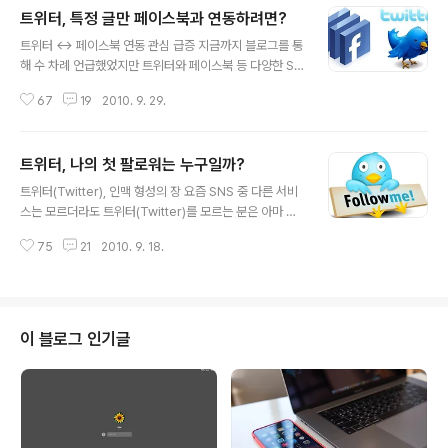
트위터, 특정 글만 페이스북과 연동하려면?
글 내용
트위터 ↔ 페이스북 연동 관심 급증 지금까지 블로그를 통
해 수 차례 언급했었지만 트위터와 페이스북 등 다양한 SN
S 를 연동해서 사용하는 분들이 늘어나고 있는데요. 이런
67
19
2010. 9. 29.
관심을 표면적으로 느낄 수 있는 것이 지난달에 트위터, 원
하는 내용만 페이스북과 연동하려면? 이라는 포스팅을 통
해 자신이 원하는 내용만 페이스북과 연동하는 방법을 소
트위터, 나의 첫 팔로워는 누구일까?
개한 적이 있습니다. Selective Tweets 을 이용하는 방
글 내용
법인데... 글을 작성한 당시에는 별 반응이 없었지만 시일이
트위터(Twitter), 인맥 형성의 장 요즘 SNS 중 다른 서비
좀 지나면서 해당 글이 트위터에서 소개되더니 엄청난 반
스는 모르더라도 트위터(Twitter)를 모르는 분은 아마 거
응을 불러오더군요. 블로그에서 엄청난 반응이라면 트래픽
의 없으실 겁니다. 지금도 많은 사람들이 이용하는 서비스
이겠죠? ^^ 이에 요즘 트위터를 살펴보면 #fb 를 붙이는
75
21
2010. 9. 18.
이지만 아이폰 등 다양한 스마트폰들이 출시되면서 그 사
멘션을 어렵지 않게 볼 수 있습니다. 실제로 몇몇 분들은 위
용자수는 더욱 급증하고 있는 추세라고 하는데요. 사용자
포스팅의 설명을 따라하..
가 늘어남에 따라 트위터에서 인맥 형성의 척도죠? 팔로우
와 팔로워가 늘어나는 것은 어찌보면 당연한 결과일 겁니
다. 트위터를 갓 시작한 분이라면 어려지 않게 확인이 가능
이 블로그 인기글
하겠지만 트위터를 꽤 오랜 기간 이용한 분, 또는 팔로워가
많은 분이라면... 간혹 자신의 첫 팔로워가 누구인지 궁금해
지기도 할텐데요. 이런 경우 아주 간단하게 자신의 첫 팔로
워가 누구인지 확인할 수 있는 서비스가 있습니다. 트위터,
나의 첫 팔로워는 누..