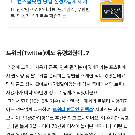
IT 컴스쿨닷컴 당일 신청&결제시 기프
티콘!
IT 인강만으로 합격가능, 단기완성, 무한반
복 전 강좌 스마트폰 학습가능
트위터(Twitter)에도 유령회원이...?
예전에 트위터 사용자 급증, 인맥 관리는 어떻게? 라는 포스팅에
서 팔로잉 및 팔로워를 관리하는 방법을 소개한 적이 있었는데요.
당시 글을 잠시 훝어보니 7월말이었는데 당시 국내에서의 트위터
사용자가 대략 93만명 정도로 집계가 되었더군요.
그래서 현재(10월 3일 기준) 시점엔 국내에서의 트위터 사용자가
어느 정도일까 궁금하여 '
트위터 한국인 인덱스
' 서비스를 참고해
보니 대략 165만여명으로 추산된다고 표시되네요. 이 수치만 놓고
본다면 불과 2달 사이에 70만명 이상이 늘어난 셈입니다. 이런 트
위터 유저의 급증의 원인에는 다양한 이유가 있겠지만 아마 스마