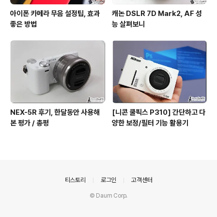
아이폰 카메라 무음 설정팁, 효과
캐논 DSLR 7D Mark2, AF 성
좋은 방법
능 살펴보니
NEX-5R 후기, 한달동안 사용해
[니콘 쿨픽스 P310] 간단하고 다
본 평가 / 총평
양한 보정/필터 기능 활용기
의안내
티스토리
로그인
고객센터
© Daum Corp.