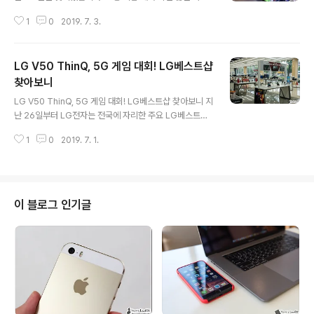
이 알아보는 정보가 있죠? 휴가 등을 위한 피서지, 그리고
1
0
2019. 7. 3.
이런 환경에서 조금이나마 금전적 부담을 줄일 수 있는 여
러가지 방법. 그런 것들을 대표적으로 꼽을 수 있을 텐데..
전에도 말한 것처럼 SK텔레콤 이용자라면, 관련된 혹은 일
LG V50 ThinQ, 5G 게임 대회! LG베스트샵
상에서 득이 되는 여러가지 혜택을 챙기실 수 있습니다. 지
난 번에도 이 같은 내용을 소개하고 보니, SKT 멤버십과
찾아보니
글 내용
관련해서 거의 잘 모르는.. 해서 이 같은 혜택을 그냥 놓치
LG V50 ThinQ, 5G 게임 대회! LG베스트샵 찾아보니 지
고 지나치는 분들이 참 많다는 걸 알 수 있었는데요. 매달
난 26일부터 LG전자는 전국에 자리한 주요 LG베스트샵
그렇긴 하지만, 특히 7월에는 더더욱 활용도 높은 것들이
매장과 이동통신사 매장 등을 통해 모바일 게임대회를 실
많으니 한번씩 챙겨보시는 게 어떨까 싶습니다. 어떤 것들
1
0
2019. 7. 1.
시하고 있습니다. 이처럼 대회가 진행된다고 하면 어떤 종
이 있는지 지..
목으로 이뤄지는지, 그리고 자신이 거주하는 인근에는 어
디에서 참여가 가능한지 그런 정보에 관심이 가실 수 밖에
없을 거라 생각이 되는데요. 저 역시 마찬가지. 그래서 인근
에서 찾을 수 있는 매장을 살펴보니 대구에는 LG베스트샵
이 블로그 인기글
서대구본점과 황금본점에서 참여를 할 수 있는 듯 하더군
요. 그래서 직접 찾아 봤습니다. 저는 앞서 말한 두 매장 가
운데 서대구본점을 찾았는데요. 아무래도 주말에 막 매장
문을 연 시점인데다가 비가 억수같이 쏟아지는 상황이라
그런지 손님은 별로 없더군요...