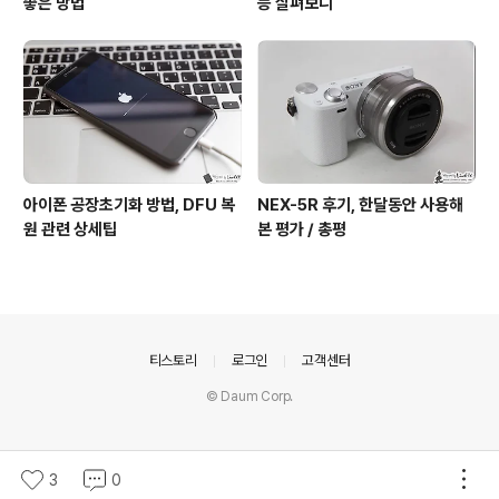
좋은 방법
능 살펴보니
아이폰 공장초기화 방법, DFU 복
NEX-5R 후기, 한달동안 사용해
원 관련 상세팁
본 평가 / 총평
의안내
티스토리
로그인
고객센터
© Daum Corp.
3
0