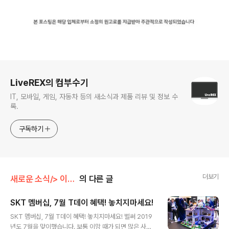
로그 정보
LiveREX의 컴부수기
IT, 모바일, 게임, 자동차 등의 새소식과 제품 리뷰 및 정보 수
록.
구독하기
더보기
새로운 소식/> 이벤트(Event)
의 다른 글
SKT 멤버십, 7월 T데이 혜택! 놓치지마세요!
글 내용
SKT 멤버십, 7월 T데이 혜택! 놓치지마세요! 벌써 2019
년도 7월을 맞이했습니다. 보통 이맘 때가 되면 많은 사람