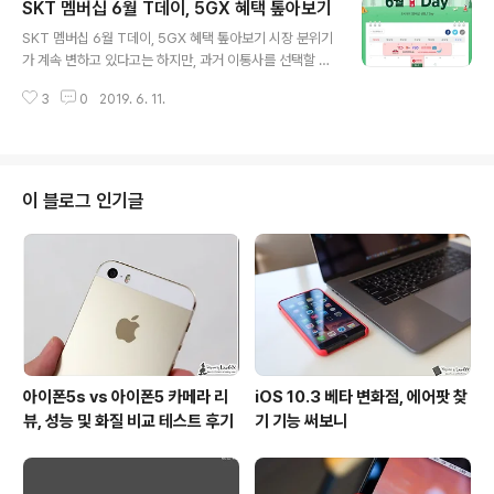
SKT 멤버십 6월 T데이, 5GX 혜택 톺아보기
게 되는 형식이고, 후자는 특정 기간 동안 금액을 나눠서 넣
글 내용
어 목돈을 모으는 방식이라고 이해를 하시면 될 듯 합니다.
SKT 멤버십 6월 T데이, 5GX 혜택 톺아보기 시장 분위기
아무튼, 이처럼 결국 좀 더 큰 돈을 모으는 것을 목표를 한
가 계속 변하고 있다고는 하지만, 과거 이통사를 선택할 때
다는 건 같다 할 수 있는데요. 이처럼 은행 상품을 이용할
적지 않은 이들이 SK텔레콤을 고른 이유로 '고객센터, T
때 결국 핵심은 '이자'가 얼마나 되느냐 하는 게 아닐까 싶
3
0
2019. 6. 11.
맵, T멤버십' 등을 꼽곤 했습니다. 저역시 방금 말한 부분에
습니다. 그런데, 2019년 6월 기준 관련 정보를 살펴보..
긍정적인 인상을 받아 지끔까지 SKT 고객으로 이어오고
있는데요. SKT 멤버십과 관련해서는 사실 거의 매년 새로
운 혜택 등이 나오고 있죠? 해서 꾸준히 정보를 찾지 않는
이상.. 꽤 유용한 것들임에도 그냥 놓치고 지나치는 경우가
이 블로그 인기글
많은 게 사실입니다. 예를 들어, 특정 등급의 경우 무료로
영화를 볼 수 있다거나 해외에서도 이를 통해 할인 혜택을
받을 수 있는 것처럼 말이죠. 이번 글에서 소개드린 건 이런
다양한 내용들 중 매달 꼭 챙겨서 알아두면 좋은 T데이 혜
택(6월..
아이폰5s vs 아이폰5 카메라 리
iOS 10.3 베타 변화점, 에어팟 찾
뷰, 성능 및 화질 비교 테스트 후기
기 기능 써보니