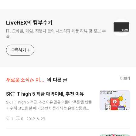
로그 정보
LiveREX의 컴부수기
IT, 모바일, 게임, 자동차 등의 새소식과 제품 리뷰 및 정보 수
록.
구독하기
더보기
새로운 소식/> 이벤트(Event)
의 다른 글
SKT T high 5 적금 대박이네, 추천 이유
글 내용
SKT T high 5 적금, 추천 이유 많은 이들이 '목돈'을 만들
기 위해 고민을 할 때 가장 먼저 듣게 되는 은행 상품 용어
가 있습니다. 예금과 적금이 그것인데요. 문득 예전에 모 T
1
0
2019. 6. 29.
V 프로그램에서 이 둘의 차이를 잘 모르는 분들이 많다는
이야기를 들은 적이 있는데, 쉽게 말해 전자는 한번에 많은
돈을 넣고 정해진 기간을 둔 다음 여기에 정해진 이자를 받