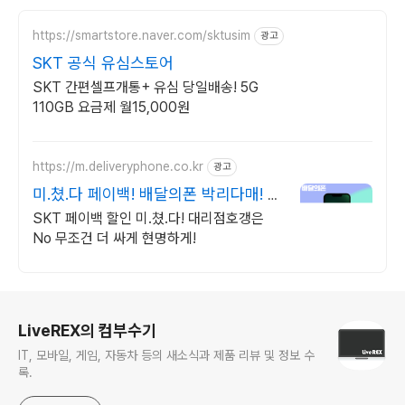
https://smartstore.naver.com/sktusim
광고
SKT 공식 유심스토어
SKT 간편셀프개통+ 유심 당일배송! 5G
110GB 요금제 월15,000원
https://m.deliveryphone.co.kr
광고
미.쳤.다 페이백! 배달의폰 박리다매! 무
조건 더 할인!
SKT 페이백 할인 미.쳤.다! 대리점호갱은
No 무조건 더 싸게 현명하게!
로그 정보
LiveREX의 컴부수기
IT, 모바일, 게임, 자동차 등의 새소식과 제품 리뷰 및 정보 수
록.