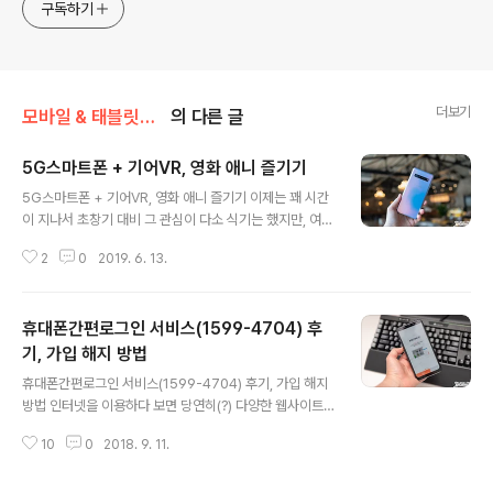
구독하기
더보기
모바일 & 태블릿PC 앱/> 안드로이드 어플
의 다른 글
5G스마트폰 + 기어VR, 영화 애니 즐기기
글 내용
5G스마트폰 + 기어VR, 영화 애니 즐기기 이제는 꽤 시간
이 지나서 초창기 대비 그 관심이 다소 식기는 했지만, 여전
히 5G 관련 단말에 대한 갈증 그리고 이를 통한 콘텐츠에
2
0
2019. 6. 13.
대한 관심을 보이는 사람들이 많습니다. 예전 글에서 SKT
5GX 프라임 이상의 요금제로 갤럭시S10 5G를 예약한
이라면 기어VR 팩을 지급받을 수 있다 소개를 드린 적이
휴대폰간편로그인 서비스(1599-4704) 후
있는데요. 이미 다양한 콘텐츠를 즐기고 있는 분들도 많을
듯 하지만, SKT 옥수수관 5GX 를 이용해 본 경험이 있다
기, 가입 해지 방법
글 내용
면.. VR과 조합으로 좀 더 다양한 그리고 색다른 경험이 가
휴대폰간편로그인 서비스(1599-4704) 후기, 가입 해지
능한 것도 잘 아시리라 생각이 되네요. 아직 잘 모르겠다 하
방법 인터넷을 이용하다 보면 당연히(?) 다양한 웹사이트
는 분들을 위해 본문에서는, VR을 통해 이용해 보면 좋을
에 가입을 하게 될 겁니다. 그리고 개개인마다 차이는 있겠
법한 또 다른 즐거움을 하나 소개해 드릴까 합니다. 지난 글
10
0
2018. 9. 11.
지만 각각에 서로 다른 패스워드로 나름대로 보안성을 높
에서도..
이며 그 활용을 이어가실 텐데요. 그런데, 요즘 대다수의 웹