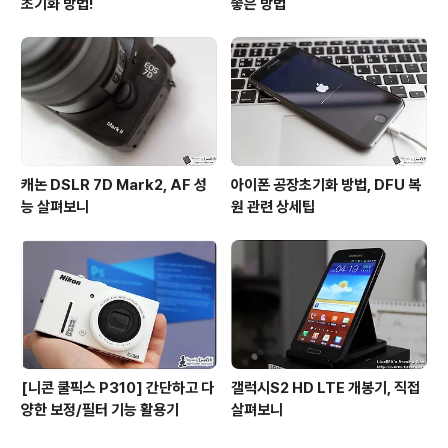
초기화 방법!
좋은 방법
캐논 DSLR 7D Mark2, AF 성
아이폰 공장초기화 방법, DFU 복
능 살펴보니
원 관련 상세팁
[니콘 쿨픽스 P310] 간단하고 다
갤럭시S2 HD LTE 개봉기, 직접
양한 보정/필터 기능 활용기
살펴보니