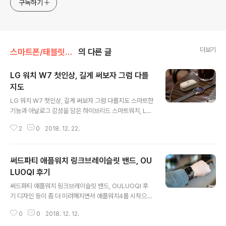
구독하기
더보기
스마트폰/태블릿PC/웨어러블 리뷰/> 웨어러블 디바이스 - 스마트워치 등
의 다른 글
LG 워치 W7 첫인상, 길게 써보자 그럼 다를
지도
글 내용
LG 워치 W7 첫인상, 길게 써보자 그럼 다를지도 스마트한
기능과 아날로그 감성을 담은 하이브리드 스마트워치, LG
Watch W7이 국내에도 출시를 시작했습니다. 미국에서 V
2
0
2018. 12. 22.
40 ThinQ가 공개될 무렵 이 녀석이 함께 소개되며 적지
않은 이들에게 관심을 받았음은 많은 분들이 알고 계시리
라 생각됩니다. 저 또한 그 중 한명이었고, 소셜미디어 등을
써드파티 애플워치 링크브레이슬릿 밴드, OU
통해 이에 대한 이야기를 전한 바 있는데요. 꽤 긴 시간이
지나고, 드디어 국내에도 모습을 드러낸 워치 W7은 과연
LUOQI 후기
글 내용
어떤 모습을 보일까요? 실질적인 사용기 등에 대해서는 추
써드파티 애플워치 링크브레이슬릿 밴드, OULUOQI 후
후 다른 글을 통해 이야기하도록 하고, 본문에서는 그 첫인
기 디자인 등이 좀 더 미려해지면서 애플워치4를 시작으로
상과 특징 몇몇을 짚어보도록 할게요. ※ 영상 리뷰 우선, 패
관련 시리즈에 관심을 갖는 분들이 꽤 많이 보이고 있습니
키지 이야기를 그냥 넘길 수 없을 듯 합니다. 일반적으로 워
0
0
2018. 12. 12.
다. 주변에만 보더라도 기존 애플워치에 대해서는 그닥 호
치 류는 패..