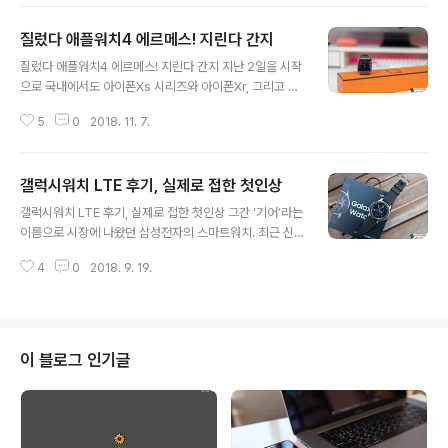
감을 보이지 않던 이들 조차 이번 애플워치 시리즈4에는
긍정적인 반응을 보이는 걸 확인할 수 있는데요. 그런데, 어
질렀다 애플워치4 에르메스! 지린다 간지
떤 모델을 선택하던지 이를 사용하다 보면 결국 줄질(?)에
글 내용
대한 욕심이 샘솟는 것 또한 어쩔 수 없는 순리가 아닐까 싶
질렀다 애플워치4 에르메스! 지린다 간지 지난 2일을 시작
습니다. 아무래도 하나의 밴드만으로 긴 시간을 쓴다는 건
으로 국내에서도 아이폰Xs 시리즈와 아이폰Xr, 그리고 애
어려움이 있기도 하니 말이죠. 예전부터 애플워치 스트랩
플워치 시리즈4(이하, 애플워치4)가 판매되기 시작했는데
가운데 워너비로 꼽히는 녀석이 하나 있죠. 바로 ‘링크브레
5
0
2018. 11. 7.
요. 유튜브 채널 등을 함께 하시는 분들이라면 이미 알고 계
이슬릿’인데요. 고퀄이라는 점 등에서 저 역시 한참을 욕심
실 겁니다. 저 같은 경우에는 이미 일본에서 ‘애플워치4’,
내긴 했지만, 문제는 정품 기..
그것도 ‘에르메스’ 모델을 구해서 소개를 드린 바 있었죠?
갤럭시워치 LTE 후기, 실제로 접한 첫인상
문득 생각해보니 블로그를 통해서는, 이 녀석에 대한 이야
글 내용
기를 전해드리지 않았더라고요. 그래서 이 글에서는 값 비
갤럭시워치 LTE 후기, 실제로 접한 첫인상 그간 ‘기어’라는
싼 가격에도 불구하고 요 근래 커뮤니티 등에서 많은 이들
이름으로 시장에 나왔던 삼성전자의 스마트워치. 최근 신
에게 언급되고 있는 애플워치4 에르메스에 대한 이야기를
작을 선보인 삼성전자는 그 이름을 ‘갤럭시워치’로 바꿨습
전해드려볼까 합니다. 우선, 굳이 말하지 않아도 곧장 아실
4
0
2018. 9. 19.
니다. 보통 그들의 ‘갤럭시’ 라인업은 주로 안드로이드를 기
수 있는 것처럼 에르메스 모델은 그 패키지부터 여타 애플
반으로 했었는데, 이런 규칙을 깬 또 하나의 제품이 되어 더
워치와는 다른 모습을 보이고..
이목을 집중시키기도 했는데요. 이런 부분에 대한 이야기
는 추후 기회가 되면 다시 다루는 것으로 하고, 본문에서는
갤럭시워치. 그 중 46mm LTE 모델에 대한 후기를 정리
이 블로그 인기글
해 보도록 하겠습니다. 과거에는 패키지 또한 원통형에 꽤
고급진 느낌을 줬던 기억이 있는데, 갤럭시워치는 보시는
것과 같은 형태를 띄고 있네요. ▼ 내부에는 본체를 비롯해
구성품이 포함되어 있습니다. 여분의 스트랩과 충전 독 등