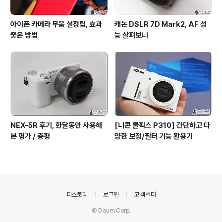
아이폰 카메라 무음 설정팁, 효과
캐논 DSLR 7D Mark2, AF 성
좋은 방법
능 살펴보니
NEX-5R 후기, 한달동안 사용해
[니콘 쿨픽스 P310] 간단하고 다
본 평가 / 총평
양한 보정/필터 기능 활용기
의안내
티스토리
로그인
고객센터
© Daum Corp.