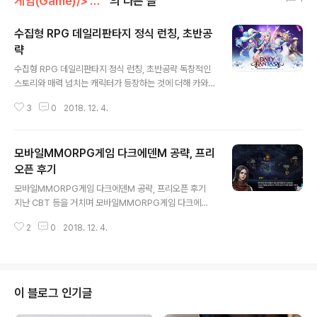
게임(Game)/> 모바일 게임(Mobile Game)
의 다른 글
수집형 RPG 데일리판타지 정식 런칭, 초반공
략
글 내용
수집형 RPG 데일리판타지 정식 런칭, 초반공략 독창적인
스토리와 매력 넘치는 캐릭터가 등장하는 것에 더해 카와
스미 아야코, 타카하시 리에 등 유명 성우의 더빙으로 남다
3
0
2018. 12. 4.
른 매력을 전하고 있는 수집형RPG게임 데일리 판타지가
정식 런칭되었습니다. 지난 CBT 이후 꽤 빠른 시점에 이뤄
진 출시라 그런지 의아하게 생각하는 이들도 많은 게 사실
모바일MMORPG게임 다크에덴M 공략, 프리
이지만, 테스트 당시 반응을 보면 이런 흐름이 나쁘지 않다
는 이야기도 적지 않은 모습입니다. 그만큼 런칭 전부터 게
오픈 후기
글 내용
임성을 비롯해 콘텐츠 등 그 준비에 큰 부족함이 없었다는
모바일MMORPG게임 다크에덴M 공략, 프리오픈 후기
방증이 아닐까 싶은데요. 본문에서는 데일리판타지 후기를
지난 CBT 등을 거치며 모바일MMORPG게임 다크에덴
포함해 이 녀석이 어떤 모습을 보이는지 등에 대해 이야기
M이 엄청난 관심을 얻고 있음은 굳이 더 길게 말하지 않아
를 해 보도록 하겠습니다. 우선, 지난 CBT를 경험해 본 덕
2
0
2018. 12. 4.
도 많이들 알고 계신 사실이 아닐까 싶습니다. 예상보다 훨
분인지 다시금 접한 데일리판타지..
씬 많은 참여자로 인해 초기 2개에서 급하게 4개를 추가하
며 총 6개의 서버를 개설하는 등 핫한 반응을 끌어내며 정
식 런칭 등에 대한 기대감을 높이곤 했는데요. 일전에 소개
드린 것처럼, 현재 다크에덴M은 프리 오픈을 통해 누구나
이 블로그 인기글
플레이 가능한 상태입니다. 지난 CBT 등을 놓쳤던 분들이
라면 그래서 누구보다 빠르게 이 게임을 즐겨보고자 했던