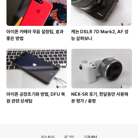
아이폰 카메라 무음 설정팁, 효과
캐논 DSLR 7D Mark2, AF 성
좋은 방법
능 살펴보니
아이폰 공장초기화 방법, DFU 복
NEX-5R 후기, 한달동안 사용해
원 관련 상세팁
본 평가 / 총평
의안내
티스토리
로그인
고객센터