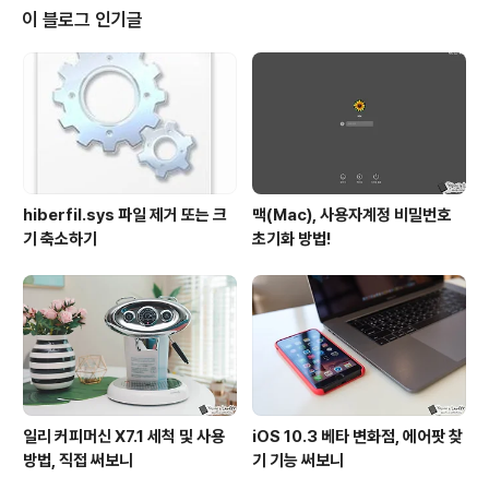
어’를 적용하는 방법 등도 소개를 해 드렸는데요. 하지만,
이 블로그 인기글
정식 펌웨어가 아니었던 만큼 업데이트가 거듭되며 이 또
한 안정적이지 못한 문제가 있었죠? 그런데, 이제 이런 불
편이 해소될 것으로 보입니다. 해외에서 구매한 미밴드3에
‘한글’을 적용할 수 있게 되었거든요. 단, 아직 정식으로 펌
웨어가 배포된 건 아..
hiberfil.sys 파일 제거 또는 크
맥(Mac), 사용자계정 비밀번호
기 축소하기
초기화 방법!
일리 커피머신 X7.1 세척 및 사용
iOS 10.3 베타 변화점, 에어팟 찾
방법, 직접 써보니
기 기능 써보니