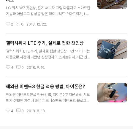
글 내용
LG 워치 W7 첫인상, 길게 써보자 그럼 다를지도 스마트한
기능과 아날로그 감성을 담은 하이브리드 스마트워치, LG
Watch W7이 국내에도 출시를 시작했습니다. 미국에서 V
2
0
2018. 12. 22.
40 ThinQ가 공개될 무렵 이 녀석이 함께 소개되며 적지
않은 이들에게 관심을 받았음은 많은 분들이 알고 계시리
라 생각됩니다. 저 또한 그 중 한명이었고, 소셜미디어 등을
갤럭시워치 LTE 후기, 실제로 접한 첫인상
통해 이에 대한 이야기를 전한 바 있는데요. 꽤 긴 시간이
글 내용
지나고, 드디어 국내에도 모습을 드러낸 워치 W7은 과연
갤럭시워치 LTE 후기, 실제로 접한 첫인상 그간 ‘기어’라는
어떤 모습을 보일까요? 실질적인 사용기 등에 대해서는 추
이름으로 시장에 나왔던 삼성전자의 스마트워치. 최근 신
후 다른 글을 통해 이야기하도록 하고, 본문에서는 그 첫인
작을 선보인 삼성전자는 그 이름을 ‘갤럭시워치’로 바꿨습
상과 특징 몇몇을 짚어보도록 할게요. ※ 영상 리뷰 우선, 패
4
0
2018. 9. 19.
니다. 보통 그들의 ‘갤럭시’ 라인업은 주로 안드로이드를 기
키지 이야기를 그냥 넘길 수 없을 듯 합니다. 일반적으로 워
반으로 했었는데, 이런 규칙을 깬 또 하나의 제품이 되어 더
치 류는 패..
이목을 집중시키기도 했는데요. 이런 부분에 대한 이야기
해외판 미밴드3 한글 적용 방법, 아이폰은?
는 추후 기회가 되면 다시 다루는 것으로 하고, 본문에서는
글 내용
갤럭시워치. 그 중 46mm LTE 모델에 대한 후기를 정리
해외판 미밴드3 한글 적용 방법, 아이폰은? 지난 6월, 샤오
해 보도록 하겠습니다. 과거에는 패키지 또한 원통형에 꽤
미가 선보인 가성비 좋은 피트니스밴드 미밴드3. 블로그와
고급진 느낌을 줬던 기억이 있는데, 갤럭시워치는 보시는
유튜브를 통해 이미 이에 대한 이야기를 전해드린 적 있는
것과 같은 형태를 띄고 있네요. ▼ 내부에는 본체를 비롯해
4
0
2018. 8. 10.
데요. 당시 해외에서 직구한 모델의 경우 다른 무엇보다도
구성품이 포함되어 있습니다. 여분의 스트랩과 충전 독 등
‘한글’이 지원되지 않는 점을 아쉬움으로 꼽은 바 있습니다.
이 보이네요. ▼ 이미..
물론, 아는 분들도 계시겠지만 그 사이 한자에 대한 낯설음
이나 불편함을 조금이라도 해소할 수 있는 방법으로, ‘영