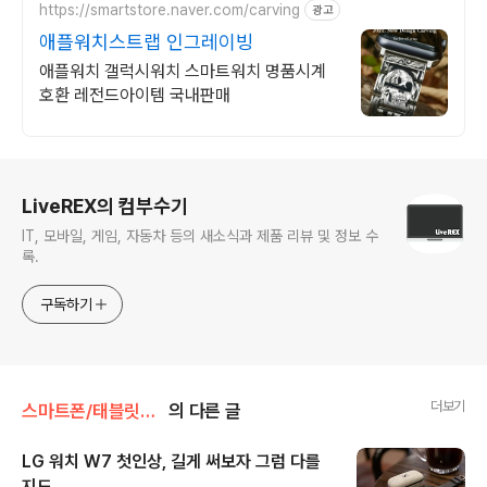
https://smartstore.naver.com/carving
광고
애플워치스트랩 인그레이빙
애플워치 갤럭시워치 스마트워치 명품시계
호환 레전드아이템 국내판매
로그 정보
LiveREX의 컴부수기
IT, 모바일, 게임, 자동차 등의 새소식과 제품 리뷰 및 정보 수
록.
구독하기
더보기
스마트폰/태블릿PC/웨어러블 리뷰/> 웨어러블 디바이스 - 스마트워치 등
의 다른 글
LG 워치 W7 첫인상, 길게 써보자 그럼 다를
지도