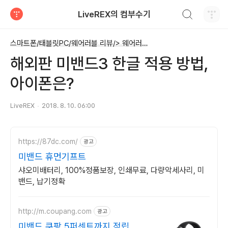
검색하기
LiveREX의 컴부수기
티스토리
스마트폰/태블릿PC/웨어러블 리뷰/> 웨어러블 디바이스 - 스마트워치 등
해외판 미밴드3 한글 적용 방법,
아이폰은?
LiveREX
2018. 8. 10. 06:00
https://87dc.com/
광고
미밴드 휴먼기프트
샤오미배터리, 100%정품보장, 인쇄무료, 다량악세사리, 미
밴드, 납기정확
http://m.coupang.com
광고
미밴드 쿠팡 5퍼센트까지 적립