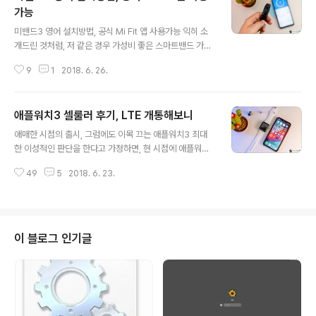
가능
글 내용
미밴드3 영어 설치방법, 공식 Mi Fit 앱 사용가능 익히 소
개드린 것처럼, 저 같은 경우 가성비 좋은 스마트밴드 가운
데 하나로 평가받고 있는 미밴드3를 직구로 구해 틈틈히
9
1
2018. 6. 26.
활용을 하고 있습니다. 조만간 국내에도 이 녀석이 공식적
으로 판매가 될 것으로 알려져 있는 상황이긴 하지만, 여러
가지 부분에서 판단해 해외에서 이 녀석을 들여와 이용하
애플워치3 셀룰러 후기, LTE 개통해보니
는 분들도 적지 않은 줄 아는데요. 하지만, 우리나라에 정식
글 내용
으로 출시될 녀석과 달리 직구로 구한 녀석은 메뉴 등의 언
애매한 시점의 출시, 그럼에도 이목 끄는 애플워치3 최대
어가 중국어(한자)라는 아쉬움이 있죠. 나름대로 함께 나타
한 이성적인 판단을 한다고 가정하면, 현 시점에 애플워치
나는 그림 등으로 어떤 기능인지 가늠하는데는 큰 무리가
시리즈3(이하, 애플워치3)을 구매하는 건 그리 현명하다
없다지만, 일반적으로 그 활용에 불편함이 있는 건 사실입
49
5
2018. 6. 23.
말하기 힘들지도 모릅니다. 엄밀하게 말하면 차세대 모델
니다. 목마른 사람이 우물을 판다 했던가요. MIUI 포럼 등
에 대한 이야기가 여럿 엿보이는 시점인 만큼 구매를 고려
을 보니 미밴드3를 영어로..
하지 않는게 더 낫다고 표현하는게 맞을지도 모르겠네요.
그럼에도 최근 모바일 특히 스마트워치 시장에서 연일 화
제가 되고 있는 녀석이 하나 있죠? 바로 좀 전에 말한 그 녀
이 블로그 인기글
석인데, 그 가운데 셀룰러 재주를 품고 있는 모델입니다. 네
이밍에서 짐작하실 수 있을 겁니다. 셀룰러 즉 LTE 개통이
가능하고 모회선이 될 아이폰 없이도 나름 독자적인 활용
이 가능한 것이 특징인 제품인데요. 본문에서는 아주 짧은
개봉기 성격의 내용과 함께 애플워..