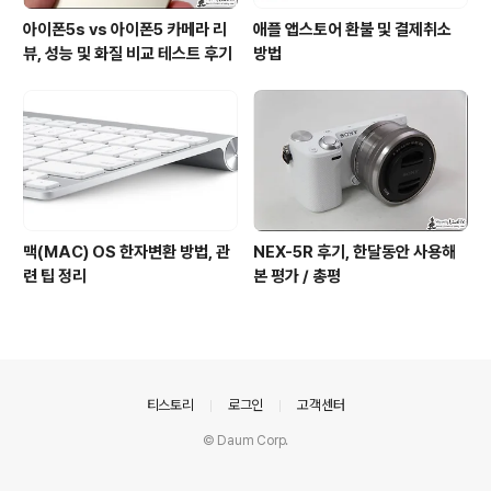
아이폰5s vs 아이폰5 카메라 리
애플 앱스토어 환불 및 결제취소
뷰, 성능 및 화질 비교 테스트 후기
방법
맥(MAC) OS 한자변환 방법, 관
NEX-5R 후기, 한달동안 사용해
련 팁 정리
본 평가 / 총평
의안내
티스토리
로그인
고객센터
© Daum Corp.