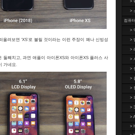
>
>
컴퓨터
>
올려보면 ‘XS’로 불릴 것이라는 이런 주장이 꽤나 신빙성
> 
> 
 둘째치고, 과연 애플이 아이폰XS와 아이폰XS 플러스 사
> 
 가네요.
> 
>
> 
>
>
>
> 