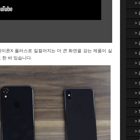
>
>
>
> 
>
 아이폰X 플러스로 일컬어지는 더 큰 화면을 갖는 제품이 실
>
 한 바 있습니다.
>
>
>
>
> 
> 
>
> 