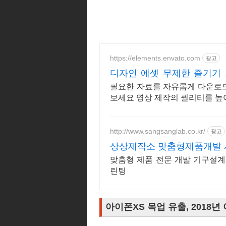
https://elements.envato.com
광고
디자인 에셋 무제한 즐기기
츠
필요한 자료를 자유롭게 다운로
보세요 영상 제작의 퀄리티를 높
http://www.sangsanglab.co.kr/
광고
상상제작소 맞춤형제품개발 시
맞춤형 제품 전문 개발 기구설계, S
린팅
아이폰XS 목업 유출, 2018년