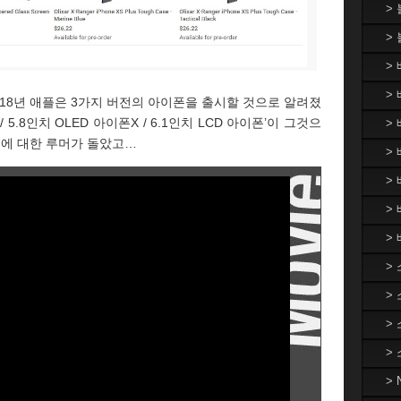
>
>
>
> 
018년 애플은 3가지 버전의 아이폰을 출시할 것으로 알려졌
/ 5.8인치 OLED 아이폰X / 6.1인치 LCD 아이폰’이 그것으
>
이에 대한 루머가 돌았고…
> 
>
>
>
>
>
>
>
>