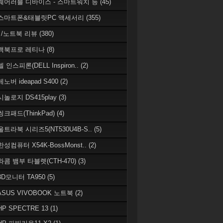
 웨어러블 디바이스 - 스마트워치 등
(45)
 스마트폰&태블릿PC 액세서리
(355)
/노트북 리뷰
(380)
 맥북프로 레티나
(8)
델 인스피론(DELL Inspiron..
(2)
레노버 ideapad S400
(2)
시놀로지 DS415play
(3)
씽크패드(ThinkPad)
(4)
 울트라북 시리즈5(NT530U4B-S..
(5)
한성컴퓨터 X54K-BossMonst..
(2)
 와콤 뱀부 타블렛(CTH-470)
(3)
 3D모니터 TA950
(5)
 ASUS VIVOBOOK 노트북
(2)
HP SPECTRE 13
(1)