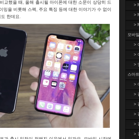
비교했을 때, 올해 출시될 아이폰에 대한 소문이 상당히 드
>
이밍을 비롯해 스펙, 주요 특징 등에 대한 이야기가 수 없이
>
도 한데요.
>
모바일
>
>
>
스마트
>
>
>
>
>
>
발표과 출시 일정이 정해진 이유에서 일까요. 모바일 시장에