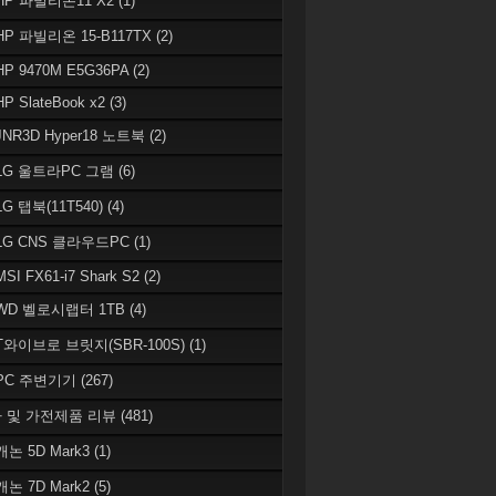
 HP 파빌리온11 X2
(1)
HP 파빌리온 15-B117TX
(2)
HP 9470M E5G36PA
(2)
HP SlateBook x2
(3)
JNR3D Hyper18 노트북
(2)
 LG 울트라PC 그램
(6)
LG 탭북(11T540)
(4)
 LG CNS 클라우드PC
(1)
MSI FX61-i7 Shark S2
(2)
 WD 벨로시랩터 1TB
(4)
 T와이브로 브릿지(SBR-100S)
(1)
 PC 주변기기
(267)
 및 가전제품 리뷰
(481)
캐논 5D Mark3
(1)
캐논 7D Mark2
(5)