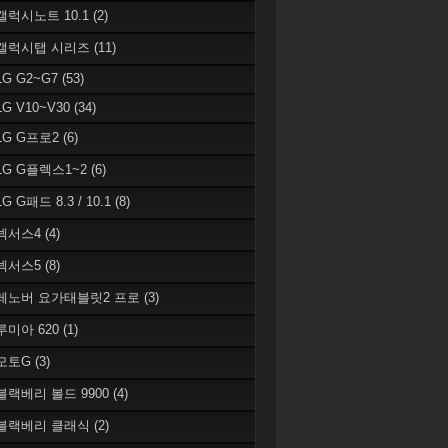
 갤럭시노트 10.1
(2)
 갤럭시탭 시리즈
(11)
LG G2~G7
(53)
LG V10~V30
(34)
 LG G프로2
(6)
 LG G플렉스1~2
(6)
LG G패드 8.3 / 10.1
(8)
 넥서스4
(4)
 넥서스5
(8)
 레노버 요가태블릿2 프로
(3)
 루미아 620
(1)
 모토G
(3)
 블랙베리 볼드 9900
(4)
 블랙베리 클래식
(2)