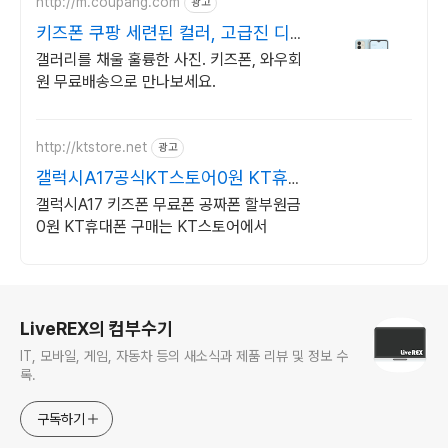
http://m.coupang.com
광고
키즈폰 쿠팡 세련된 컬러, 고급진 디자
인
갤러리를 채울 훌륭한 사진. 키즈폰, 와우회
원 무료배송으로 만나보세요.
http://ktstore.net
광고
갤럭시A17공식KT스토어0원 KT휴대
폰구매는 KT스토어
갤럭시A17 키즈폰 무료폰 공짜폰 할부원금
0원 KT휴대폰 구매는 KT스토어에서
로그 정보
LiveREX의 컴부수기
IT, 모바일, 게임, 자동차 등의 새소식과 제품 리뷰 및 정보 수
록.
구독하기