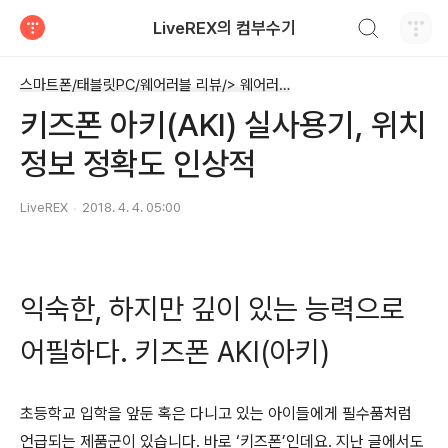
검색하기
LiveREX의 컴부수기
티스토리
스마트폰/태블릿PC/웨어러블 리뷰/> 웨어러블 디바이스 - 스마트워치 등
키즈폰 아키(AKI) 실사용기, 위치
정보 정확도 인상적
LiveREX
2018. 4. 4. 05:00
익숙한, 하지만 깊이 있는 능력으로
어필하다. 키즈폰 AKI(아키)
초등학교 입학을 앞둔 혹은 다니고 있는 아이들에게 필수품처럼
언급되는 제품군이 있습니다. 바로 ‘키즈폰’인데요. 지난 글에서도