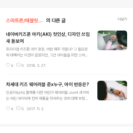
더보기
스마트폰/태블릿PC/웨어러블 리뷰/> 웨어러블 디바이스 - 스마트워치 등
의 다른 글
네이버키즈폰 아키(AKI) 첫인상, 디자인 쓰임
새 돋보여
글 내용
프리미엄 키즈폰 아키 등장, 어떤 재주 가졌나? 그 필요성
에 대해서는 이견이 없었지만, 그간 아이들을 위한 스마트
워치 혹은 키즈폰의 종류가 그리 많지 않았던 것이 사실입
6
0
2018. 3. 27.
니다. 꾸준히 라인업을 선보인 제조사도 있긴 하지만 새로
운 무언가를 바라던 이들에게는 그 욕심을 채우기에 부족
함이 있었는데요. 그래서일까요. 지난 MWC 2018 당시
차세대 키즈 웨어러블 준x누구, 아이 반응은?
글로벌 시장에 소개되며 뜨거운 관심을 얻은 키즈 웨어러
글 내용
블폰이 있습니다. 네이버랩스가 개발한 ‘AKI(아키)’가 바로
인공지능(AI) 플랫폼 더한 어린이 웨어러블 JooN 과거에
그것인데요. 이 녀석은 자체 구축한 WPS 데이터와 GPS
는 어린 아이에게 전자 제품을 쥐어주는 것에 대해 부정적
측위, 개인화된 위치 학습 기술을 기반으로 정확한 위치 정
인 시선이 많았습니다. 하지만 지금은 그렇지가 않죠? 오히
보를 제공하는 것이 특징으로 알려져 있습니다. 게다가, 쓰
6
0
2017. 11. 2.
려 그들을 타켓으로 한 다양한 기기들이 시장에 나왔고, 오
는 이의 이동 상태를 인지해 저전력 측위도 가능하고요. 어
히려 어른들이 그 기능에 반해 자녀에게 제품을 구해주는
린 자녀를 둔 부모가 안심할 ..
경우가 많아지고 있기까지 합니다. 지난 5월 소개드린 바
있는 키즈폰 준 스페셜 에디션 등이 이에 해당된다 할 텐데