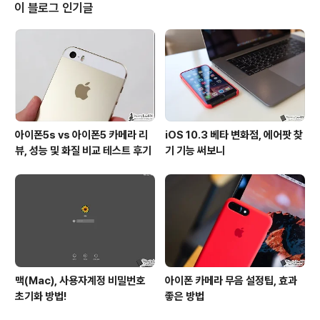
요. 얼마전 해당 시리즈에 꽤 흥미로운 기능이 더해졌다는
이 블로그 인기글
소식 접한 분들 계실 겁니다. 키즈 웨어러블 대표주자인 준
3와 준 스페셜 에디션에 인공지능 플랫폼이죠. 누구(NUG
U)가 탑재되었습니다. 다른 글에서 몇 차례 소개드렸던 것
처럼 저 또한 해당 모델에 좋은 인상을 갖던 있던터라 호기
심 가득한 마음으로 이를 테..
아이폰5s vs 아이폰5 카메라 리
iOS 10.3 베타 변화점, 에어팟 찾
뷰, 성능 및 화질 비교 테스트 후기
기 기능 써보니
맥(Mac), 사용자계정 비밀번호
아이폰 카메라 무음 설정팁, 효과
초기화 방법!
좋은 방법