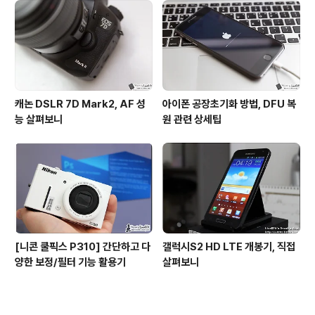
캐논 DSLR 7D Mark2, AF 성
아이폰 공장초기화 방법, DFU 복
능 살펴보니
원 관련 상세팁
[니콘 쿨픽스 P310] 간단하고 다
갤럭시S2 HD LTE 개봉기, 직접
양한 보정/필터 기능 활용기
살펴보니