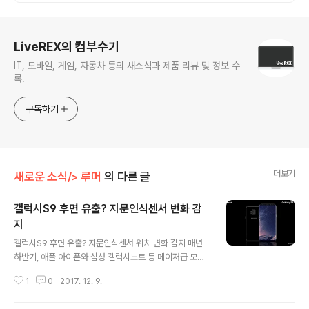
이후)를 삽니다!매입해요/판매X
로그 정보
LiveREX의 컴부수기
IT, 모바일, 게임, 자동차 등의 새소식과 제품 리뷰 및 정보 수
록.
구독하기
더보기
새로운 소식/> 루머
의 다른 글
갤럭시S9 후면 유출? 지문인식센서 변화 감
지
글 내용
갤럭시S9 후면 유출? 지문인식센서 위치 변화 감지 매년
하반기, 애플 아이폰와 삼성 갤럭시노트 등 메이저급 모델
이 시장에 나오고 나면 그 이듬해 나올 녀석들에 대한 소문
1
0
2017. 12. 9.
과 정보가 하나둘 고개를 내밀기 시작합니다. 이 맘 때면 가
장 관심의 대상이 되는 것이 삼성 갤럭시S 시리즈라 할 텐