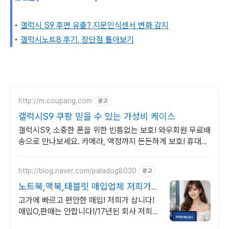
•
갤럭시 S9 후면 유출? 지문인식센서 변화 감지
•
갤럭시노트8 후기, 장단점 톺아보기
http://m.coupang.com
광고
갤럭시S9 쿠팡 믿을 수 있는 가성비 케이스
갤럭시S9, 소중한 폰을 위한 빈틈없는 보호! 와우회원 무료배
송으로 만나보세요. 카메라, 액정까지 든든하게 보호! 휴대폰
케이스, 이제 파손 걱정 덜어요.
http://blog.naver.com/paladog8030
광고
노트북,맥북,태블릿 매입업체 저희가
삽니다! 매입O판매X
고가에 빠르고 편안한 매입! 저희가 삽니다!
매입O,판매는 안합니다!/17년된 회사 저희가
고객님의 노트북/맥북/태블릿PC(2015년식