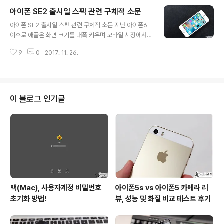
데요. 삼성전자의 차세대 상반기 플래그십 모델, 갤럭시S9
아이폰 SE2 출시일 스펙 관련 구체적 소문
출시일 이야기 등이 벌써부터 보이는 가운데, 지난 8일(현
글 내용
지시간) 미국 IT 매체 슬래시릭스(Slashleaks)는 한장의
아이폰 SE2 출시일 스펙 관련 구체적 소문 지난 아이폰6
사진과 함께 해당 모델이 전작인 갤럭시S8과는 다른 후면
이후로 애플은 화면 크기를 대폭 키우며 모바일 시장에서
디자인을 갖되… 갤럭시노트8에서 처음으로 선보인 듀얼
종전 대비 더 좋은 분위기를 이어가고 있습니다. 사실 애플
카메라 대신 S 시리즈 경험 그대로의 싱글 카메라를 유지
9
0
2017. 11. 26.
하면 빼놓을 수 없는 인물이죠. 스티브 잡스는 스마트폰을
할 것임을 암시한다는 내용을 전했습니다. 이미 접한 분들
두고 한 손으로 조작이 가능한 수준의 크기여야 한다 강조
도 계시겠지만, 얼마 ..
하곤 했는데요. 그 선에서 우직하게 지켜지던 3.5인치 크
기가 아이폰5를 시작으로 4인치로 커지는가 싶더니 아이
폰6에 이르러서는 4.7인치와 5.5인치 2가지 크기를 가지
이 블로그 인기글
며 당시 엄청난 판매량을 기록한 바 있습니다. 물론, 현 시
점을 기준으로 한다면 5.8인치 크기에 베젤을 대폭 줄이며
종전 플러스 모델 대비 획기적으로 작아진 사이즈를 보이
긴 하지만… 여전히 해외 포럼, 국내 커뮤니티 및 카페 등지
를 둘러보면 과거 4인치 모..
맥(Mac), 사용자계정 비밀번호
아이폰5s vs 아이폰5 카메라 리
초기화 방법!
뷰, 성능 및 화질 비교 테스트 후기