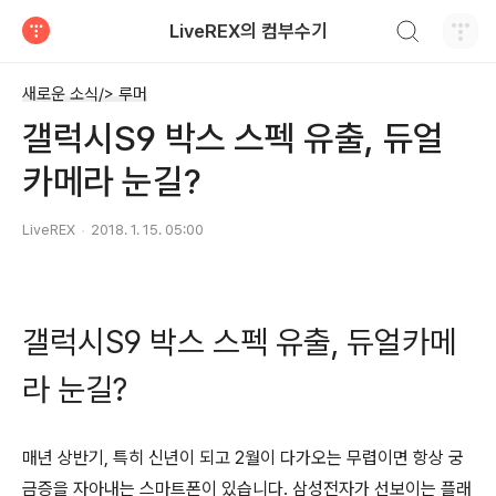
검색하기
LiveREX의 컴부수기
티스토리
새로운 소식/> 루머
갤럭시S9 박스 스펙 유출, 듀얼
카메라 눈길?
LiveREX
2018. 1. 15. 05:00
갤럭시S9 박스 스펙 유출, 듀얼카메
라 눈길?
매년 상반기, 특히 신년이 되고 2월이 다가오는 무렵이면 항상 궁
금증을 자아내는 스마트폰이 있습니다. 삼성전자가 선보이는 플래