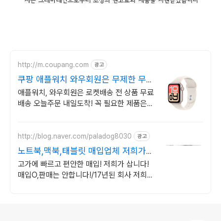
http://m.coupang.com
광고
쿠팡 애플워치 와우회원은 무제한 무료
배송
애플워치, 와우회원은 로켓배송 전 상품 무료
배송 오늘주문 내일도착! 꼭 필요한 제품은
쿠팡에서 더 저렴하게, 로켓배송으로 더 빠르
게!
http://blog.naver.com/paladog8030
광고
노트북,맥북,태블릿 매입업체 저희가
삽니다! 매입O판매X
고가에 빠르고 편안한 매입! 저희가 삽니다!
매입O,판매는 안합니다!/17년된 회사 저희가
고객님의 노트북/맥북/태블릿PC(2015년식
이후)를 삽니다!매입해요/판매X
로그 정보