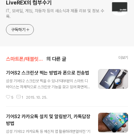
LiveREX의 컴부수기
IT, 모바일, 게임, 자동차 등의 새소식과 제품 리뷰 및 정보 수
록.
구독하기
더보기
스마트폰/태블릿PC/웨어러블 리뷰/> 웨어러블 디바이스 - 스마트워치 등
의 다른 글
기어S2 스크린샷 찍는 방법과 폰으로 전송법
글 내용
삼성 기어S2 스크린샷 찍을 수 있나?대부분의 스마트 디
바이스는 자체적으로 스크린샷 기능을 갖고 있어 화면에
보여지는 내용을 이미지로 기록할 수 있습니다. 애플워치,
5
1
2015. 10. 25.
기어S2 등과 같은 스마트워치 또한 마찬가지고요. 커뮤니
티 등을 보면 최근 삼성전자가 선보인 기어S2 에서 관련
활용법을 몰라 질문글을 올리는 이들을 종종 볼 수 있었는
기어S2 카카오톡 설치 및 알림받기, 카톡답장
데요. 이에 본문에서는 기어S2 에서 스크린샷을 찍는 방법
과 이렇게 기록된 이미지를 연동된 스마트폰으로 옮기는
방법
글 내용
과정을 소개해 드리도록 하겠습니다. 기어S2 스크린샷 찍
삼성 기어S2 카카오톡 등 메신저 앱 활용하려면얼마전 '기