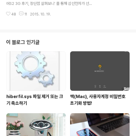
는 방법과 폰으로 전송법앞서 말씀드린 것처럼 기어S2 는
어S2 3G 후기, 장단점 살펴보니' 를 통해 삼선전자가 선보
블루투스 모델과 3G 모델을 구분하지 않고 화면에 보여지
인 원형 스마트워치 '기어S2' 에 대한 내용을 전해드렸습
는 내용을 스크린샷으로 담아낼 수 있습니다. 여느 스마트
48
11
2015. 10. 19.
니다. 3G 모델이라 블루투스 기반의 것과는 약간 차이가
기기와 마찬가지로 물리 버튼을 이용하면 되..
있지만 전반적인 소감을 정리해 드렸는데요. 해당 내용을
소개한 후 기어S2에 카카오톡 등과 같은 메신저 앱을 설치
하고 이를 활용하는 방법에 대한 문의를 주시는 분들이 여
럿 계시던군요. 이에 본문에서는 국내에서 대표적으로 쓰
이 블로그 인기글
이는 메신저 앱이죠. 카카오톡을 기준으로 관련 활용법을
살펴보려 합니다. 사실 그리 어려운 내용은 아니지만 많은
분들이 궁금해할 수도 있겠다 싶어서 말이죠~^^;; 제목에
서도 언급한 것처럼 알림을 받고, 기어S2 에서 이에 대한
카톡 답장을 하는 과정까지 다..
hiberfil.sys 파일 제거 또는 크
맥(Mac), 사용자계정 비밀번호
기 축소하기
초기화 방법!