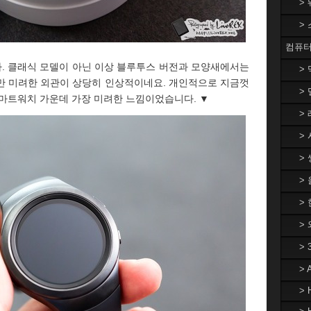
>
>
컴퓨터
다. 클래식 모델이 아닌 이상 블루투스 버전과 모양새에서는
>
만 미려한 외관이 상당히 인상적이네요. 개인적으로 지금껏
> 
스마트워치 가운데 가장 미려한 느낌이었습니다. ▼
> 
> 
> 
>
> 
>
>
>
> 