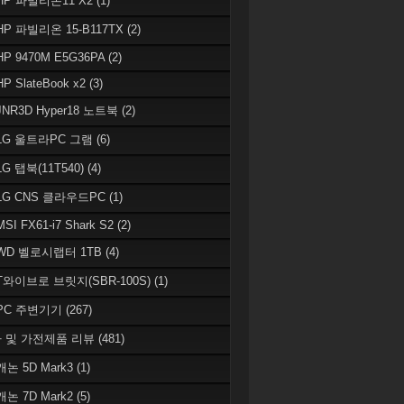
 HP 파빌리온11 X2
(1)
HP 파빌리온 15-B117TX
(2)
HP 9470M E5G36PA
(2)
HP SlateBook x2
(3)
JNR3D Hyper18 노트북
(2)
 LG 울트라PC 그램
(6)
LG 탭북(11T540)
(4)
 LG CNS 클라우드PC
(1)
MSI FX61-i7 Shark S2
(2)
 WD 벨로시랩터 1TB
(4)
 T와이브로 브릿지(SBR-100S)
(1)
 PC 주변기기
(267)
 및 가전제품 리뷰
(481)
캐논 5D Mark3
(1)
캐논 7D Mark2
(5)