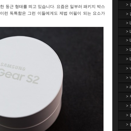
>
또한 둥근 형태를 띄고 있습니다. 요즘은 일부러 패키지 박스
 이런 독특함은 그런 이들에게도 제법 어필이 되는 요소가
>
> 
> 
>
>
> 
>
>
>
>
>
>
>