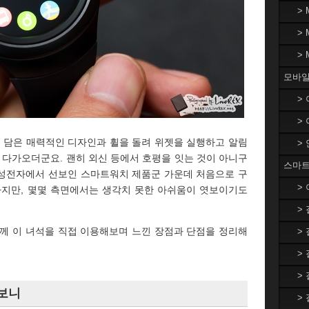
>
>
>
모바일
>
>
 담은 매력적인 디자인과 휠을 돌려 위젯을 실행하고 알림
>
 다가오더군요. 괜히 외신 등에서 호평을 잇는 것이 아니구
스마트
삼성전자에서 선보인 스마트워치 제품군 가운데 처음으로 구
>
하지만, 몇몇 측면에서는 생각치 못한 아쉬움이 엿보이기도
>
함께 이 녀석을 직접 이용해보며 느낀 장점과 단점을 정리해
>
>
>
펴보니
>