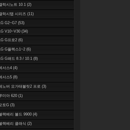
 갤럭시노트 10.1
(2)
 갤럭시탭 시리즈
(11)
LG G2~G7
(53)
LG V10~V30
(34)
 LG G프로2
(6)
 LG G플렉스1~2
(6)
LG G패드 8.3 / 10.1
(8)
 넥서스4
(4)
 넥서스5
(8)
 레노버 요가태블릿2 프로
(3)
 루미아 620
(1)
 모토G
(3)
 블랙베리 볼드 9900
(4)
 블랙베리 클래식
(2)