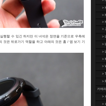
>
> 
> 
> 
> 
 실행할 수 있긴 하지만 이 녀석은 정면을 기준으로 우측에
>
 것은 뒤로가기 역할을 하고 아래의 것은 홈 / 앱 보기 기
> 
>
> 
>
>
>
카메라
> 
> 