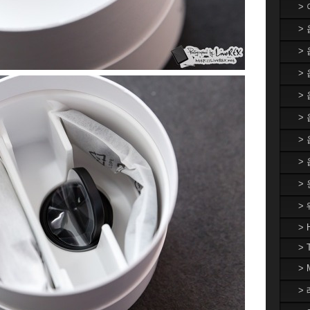
>
>
>
> 
>
>
>
>
>
>
> 
> 
>
> 