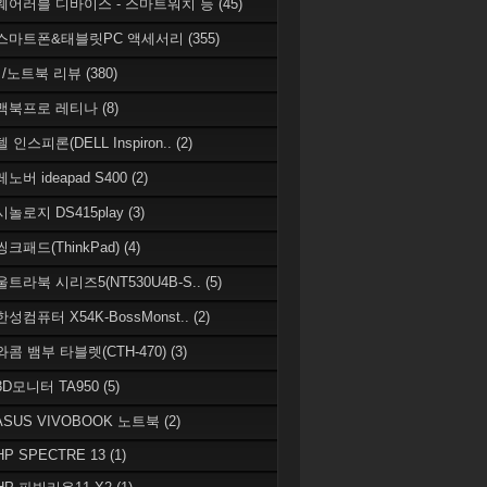
 웨어러블 디바이스 - 스마트워치 등
(45)
 스마트폰&태블릿PC 액세서리
(355)
/노트북 리뷰
(380)
 맥북프로 레티나
(8)
델 인스피론(DELL Inspiron..
(2)
레노버 ideapad S400
(2)
시놀로지 DS415play
(3)
씽크패드(ThinkPad)
(4)
 울트라북 시리즈5(NT530U4B-S..
(5)
한성컴퓨터 X54K-BossMonst..
(2)
 와콤 뱀부 타블렛(CTH-470)
(3)
 3D모니터 TA950
(5)
 ASUS VIVOBOOK 노트북
(2)
HP SPECTRE 13
(1)