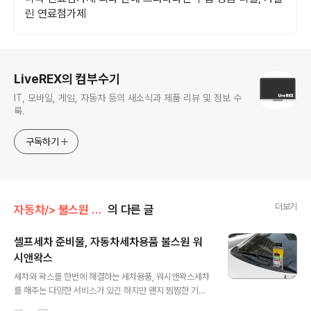
린 연료첨가제
로그 정보
LiveREX의 컴부수기
IT, 모바일, 게임, 자동차 등의 새소식과 제품 리뷰 및 정보 수
록.
구독하기
더보기
자동차/> 불스원 관련
의 다른 글
셀프세차 준비물, 자동차세차용품 불스원 워
시앤왁스
글 내용
세차와 왁스를 한번에 해결하는 세차용품, 워시앤왁스세차
를 해주는 다양한 서비스가 있긴 하지만 왠지 찜찜한 기분
이 들어 본인이 직접 셀프세차를 행하는 분들 많으실 겁니