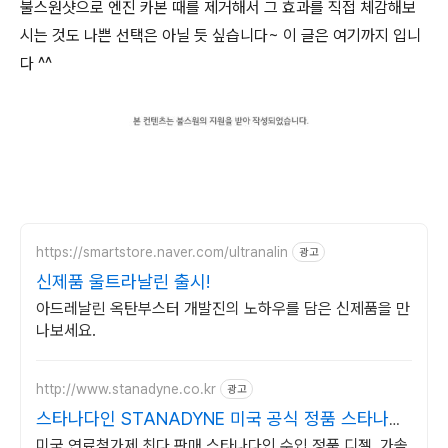
불스원샷으로 엔진 카본 때를 제거해서 그 효과를 직접 체감해보
시는 것도 나쁜 선택은 아닐 듯 싶습니다~ 이 글은 여기까지 입니
다 ^^
https://smartstore.naver.com/ultranalin
광고
신제품 울트라날린 출시!
아드레날린 옥탄부스터 개발진의 노하우를 담은 신제품을 만
나보세요.
http://www.stanadyne.co.kr
광고
스타나다인 STANADYNE 미국 공식 정품 스타나다
인
미국 연료첨가제 최다 판매 스타나다인 수입 정품 디젤, 가솔