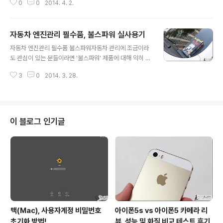
0
0
2014. 4. 2.
다. 저 같은 경우 아이가 있다보니 주기적으로 차량 외부는
물론 내부까지도 세차를 하는 편입니다. 현재 차량은 교체
한지 그리 오랜시간이 지나지 않아 스팀세차를 한 적이 없
자동차 엔진관리 필수품, 불스파워 실사용기
지만 예전에는 관련 서비스를 종종 이용하기도 했고요. 그
글 내용
런데, 스팀세차 같은 서비스가 꼼꼼하게 구석구석 깨끗하
자동차 엔진관리 필수품 불스파워자동차 관리에 조금이라
게 세차가 가능하긴 하지만 수시로 하기에는 금전적으로
도 관심이 있는 분들이라면 '불스파워' 제품에 대해 익히 들
부담이 되는 것이 사실입니다. 그래서 이런 부담을 줄이고
어보셨을 겁니다. 자동차 엔진이 가장 심하게 손상되는 시
항시 청결한 상태를 유지하기 위해 셀프세차장을 방문해
3
0
2014. 3. 28.
점이 엔진오일이 바닥에 가라앉아 있는 '초기 시동' 때라는
자신이 직접 내부 및 외부를 청소하곤 하실텐데요. 이처럼
거 알고 계신가요? 드라이 스타트 / 콜드 스타트가 반복되
셀프세차장 등에서 외부세차를 할 때 좀 더 편하..
면 엔진에서 소음이 많이 발생하게 되는 것은 물론이고 연
비가 떨어지는 문제까지 발행합니다. 그렇다보니 엔진 내
부를 보호할 수 있는 차량관리 제품이 더더욱 중요하다 할
이 블로그 인기글
수 있는데요. '불스파워' 가 바로 이런 역할을 하는 제품입
니다. 참고로, 많은 분들이 불스파워와 불스원샷을 헷갈려
하시는데요. 이 두 제품은 엄연히 다른 녀석들입니다~ ^^
소개되는 내용을 보면 불스파워는 지속적인 효과를 위해 1
0,000km 마다 정기적으로 사용..
맥(Mac), 사용자계정 비밀번호
아이폰5s vs 아이폰5 카메라 리
초기화 방법!
뷰, 성능 및 화질 비교 테스트 후기