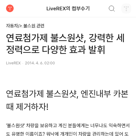
검색하기
LiveREX의 컴부수기
티스토리
자동차/> 불스원 관련
연료첨가제 불스원샷, 강력한 세
정력으로 다양한 효과 발휘
LiveREX
2014. 4. 6. 02:00
연료첨가제 불스원샷, 엔진내부 카본
때 제거하자!
'불스원샷' 차량을 보유하고 계신 분들에게는 너무나도 익숙하면서
도 유명한 이름이죠? 워낙에 개개인이 차량을 관리하는데 있어 도