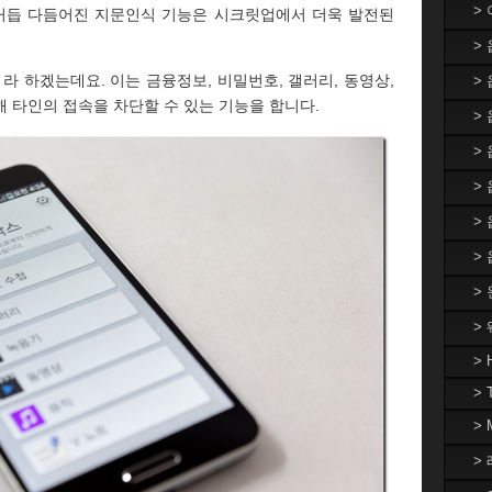
>
해 거듭 다듬어진 지문인식 기능은 시크릿업에서 더욱 발전된
>
' 라 하겠는데요. 이는 금융정보, 비밀번호, 갤러리, 동영상,
>
 타인의 접속을 차단할 수 있는 기능을 합니다.
> 
>
>
>
>
>
>
> 
> 
>
> 