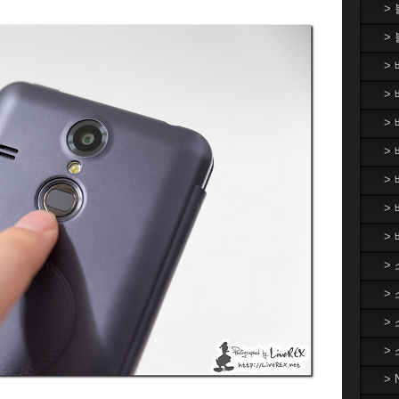
>
>
>
> 
>
> 
>
>
>
>
>
>
>
>