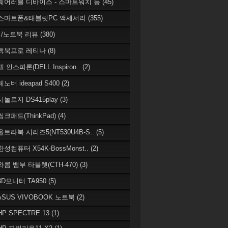
 웨어러블 디바이스 - 스마트워치 등
(45)
 스마트폰&태블릿PC 액세서리
(355)
/노트북 리뷰
(380)
 맥북프로 레티나
(8)
델 인스피론(DELL Inspiron..
(2)
레노버 ideapad S400
(2)
시놀로지 DS415play
(3)
씽크패드(ThinkPad)
(4)
 울트라북 시리즈5(NT530U4B-S..
(5)
한성컴퓨터 X54K-BossMonst..
(2)
 와콤 뱀부 타블렛(CTH-470)
(3)
 3D모니터 TA950
(5)
 ASUS VIVOBOOK 노트북
(2)
HP SPECTRE 13
(1)