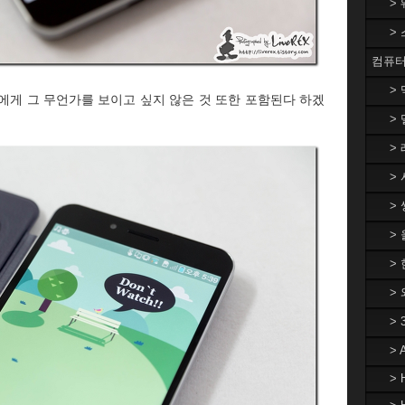
>
>
컴퓨터
>
에게 그 무언가를 보이고 싶지 않은 것 또한 포함된다 하겠
> 
> 
> 
> 
>
> 
>
>
>
> 