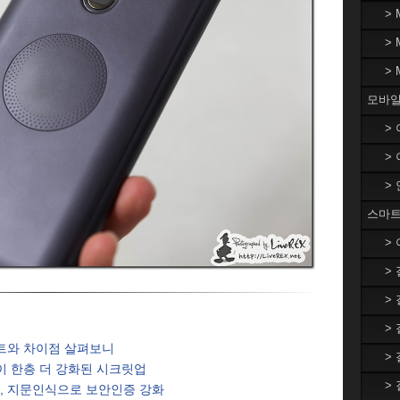
>
>
>
모바일
>
>
>
스마트
>
>
>
>
트와 차이점 살펴보니
>
이 한층 더 강화된 시크릿업
>
, 지문인식으로 보안인증 강화