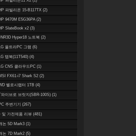
 HP 파빌리온11 X2
(1)
HP 파빌리온 15-B117TX
(2)
HP 9470M E5G36PA
(2)
HP SlateBook x2
(3)
JNR3D Hyper18 노트북
(2)
 LG 울트라PC 그램
(6)
LG 탭북(11T540)
(4)
 LG CNS 클라우드PC
(1)
MSI FX61-i7 Shark S2
(2)
 WD 벨로시랩터 1TB
(4)
 T와이브로 브릿지(SBR-100S)
(1)
 PC 주변기기
(267)
 및 가전제품 리뷰
(481)
캐논 5D Mark3
(1)
캐논 7D Mark2
(5)