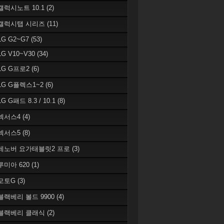
 갤럭시노트 10.1
(2)
 갤럭시탭 시리즈
(11)
LG G2~G7
(53)
LG V10~V30
(34)
 LG G프로2
(6)
 LG G플렉스1~2
(6)
LG G패드 8.3 / 10.1
(8)
 넥서스4
(4)
 넥서스5
(8)
 레노버 요가태블릿2 프로
(3)
 루미아 620
(1)
 모토G
(3)
 블랙베리 볼드 9900
(4)
 블랙베리 클래식
(2)