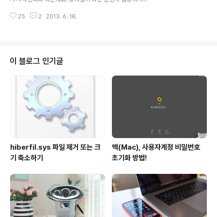
했는데요. 기억하시는 분들도 계실 겁니다. 작년 여름에 엄
는 신경쓰이는 부분이 여간 많은 것이 아닙니다. 이전에
청 폭우가 쏟아진 적이 있었죠? 당시 지인이 앞서 언급한
25
2
2013. 6. 18.
『자동차냄새제거 및 세균제거를 한방에! 불스원 항균캔 살
현상 때문에 큰일날 뻔한 적이 있었는데요..
라딘』 에서 소개했던 것처럼 습도 등으로 세균 활동이 왕성
해지는 시기에 대비해 살균도 필요하고, 비오는 날 안전 운
저을 위해 시야 확보가 잘 되게 하기 위한 조치 등이 필요한
데요. 작년에 와이퍼를 갈았음에도 불구하고 최근 비가 내
이 블로그 인기글
릴 때 와이퍼를 작동시키거나 워셔액으로 앞 유리창을 닦
아낼 때면 매번 깨끗하게 닦이지 않고 자국(흔적)이 남는
현상이 있더군요. 그래서 장마철을 앞두고 와이퍼를 교체
해야 되겠다 생각하고 있었는데요. 저 같은 경우 자동차 관
련 용품은 주로 불스원 제품을 사용하다보..
hiberfil.sys 파일 제거 또는 크
맥(Mac), 사용자계정 비밀번호
기 축소하기
초기화 방법!