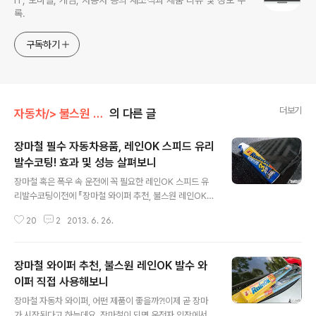
IT, 모바일, 게임, 자동차 등의 새소식과 제품 리뷰 및 정보 수
록.
구독하기
더보기
자동차/> 불스원 관련
의 다른 글
장마철 필수 자동차용품, 레인OK 스피드 유리
발수코팅! 효과 및 성능 살펴보니
글 내용
장마철 혹은 폭우 속 운전에 꼭 필요한 레인OK 스피드 유
리발수코팅이전에 『장마철 와이퍼 추천, 불스원 레인OK
발수 와이퍼 직접 사용해보니』 포스트에서 장마철에 필요
20
2
2013. 6. 26.
한 필수 자동차 용품에 대해 이야기를 했는데요. 다른 분들
은 어떤지 모르겠지만 저 같은 경우는 장마철 뿐만 아니라
비가 많이 오는 날씨에 운전을 할 때면 종종 심하게 불편함
장마철 와이퍼 추천, 불스원 레인OK 발수 와
을 느끼는 부분이 하나 있습니다. 바로 '사이드미러' 를 통
한 시야확보인데요. 사이드미러와 앞문 유리에 빗방울이
이퍼 직접 사용해보니
글 내용
붙어있어 사이드미러를 활용하는데 어려움을 느끼는 경우
장마철 자동차 와이퍼, 어떤 제품이 좋을까?!이제 곧 장마
가 많았습니다. 닦아내더라도 잠시 뿐이니 더 답답하기만
가 시작된다고 하는데요. 장마철이 되면 운전자 입장에서