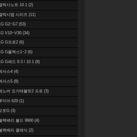
 갤럭시노트 10.1
(2)
 갤럭시탭 시리즈
(11)
LG G2~G7
(53)
LG V10~V30
(34)
 LG G프로2
(6)
 LG G플렉스1~2
(6)
LG G패드 8.3 / 10.1
(8)
 넥서스4
(4)
 넥서스5
(8)
 레노버 요가태블릿2 프로
(3)
 루미아 620
(1)
 모토G
(3)
 블랙베리 볼드 9900
(4)
 블랙베리 클래식
(2)