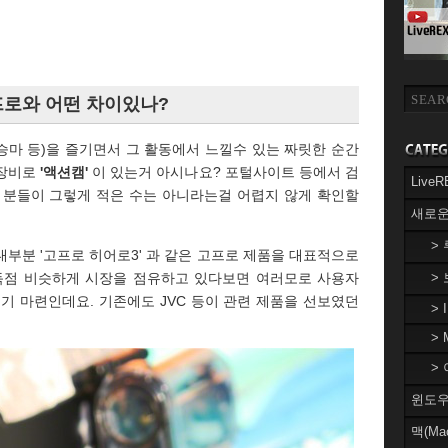
고프로와 어떤 차이있나?
 승마 등)을 즐기면서 그 활동에서 느낄수 있는 짜릿한 순간
 장비로
'액션캠'
이 있는거 아시나요? 포털사이트 등에서 검
Liv
 분들이 그렇게 적은 수는 아니라는걸 어렵지 않게 확인할
새로운
>
부분 '고프로 히어로3' 과 같은 고프로 제품을 대표적으로
 독점 비슷하게 시장을 점유하고 있다보면 여러모로 사용자
>
기 마련인데요. 기존에도 JVC 등이 관련 제품을 선보였던
> 
> 
> 
윈도우(
맥(Ma