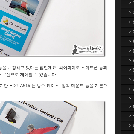
>
>
>
> 
>
>
>
능을 내장하고 있다는 점인데요. 와이파이로 스마트폰 등과
>
 무선으로 제어할 수 있습니다.
>
만 HDR-AS15 는 방수 케이스, 접착 마운트 등을 기본으
>
> 
> 
>
> 