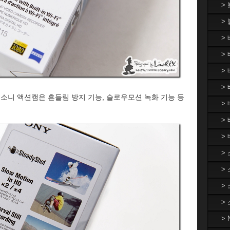
>
>
>
> 
>
> 
 소니 액션캠은 흔들림 방지 기능, 슬로우모션 녹화 기능 등
>
>
>
>
>
>
>
>