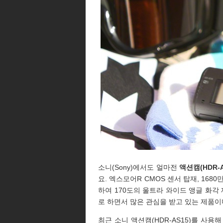
소니(Sony)에서도 얼마전
액션캠(HDR-A
요. 엑스모어R CMOS 센서 탑재, 168
하여 170도의 울트라 와이드 앵글 화각 제
로 하면서 많은 관심을 받고 있는 제품
최근 소니 액션캠(HDR-AS15)를 사