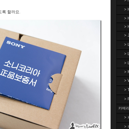
>
> 
도록 할까요.
> 
> 
> 
>
> 
>
> 
>
>
>
카메라
> 
> 