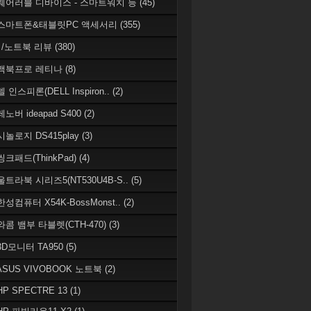
 웨어러블 디바이스 - 스마트워치 등
(45)
 스마트폰&태블릿PC 액세서리
(355)
/노트북 리뷰
(380)
 맥북프로 레티나
(8)
델 인스피론(DELL Inspiron..
(2)
레노버 ideapad S400
(2)
시놀로지 DS415play
(3)
씽크패드(ThinkPad)
(4)
 울트라북 시리즈5(NT530U4B-S..
(5)
한성컴퓨터 X54K-BossMonst..
(2)
 와콤 뱀부 타블렛(CTH-470)
(3)
 3D모니터 TA950
(5)
 ASUS VIVOBOOK 노트북
(2)
HP SPECTRE 13
(1)