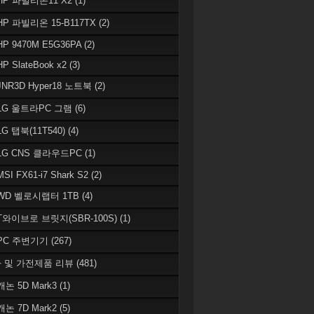
 HP 파빌리온11 X2
(1)
HP 파빌리온 15-B117TX
(2)
HP 9470M E5G36PA
(2)
HP SlateBook x2
(3)
JNR3D Hyper18 노트북
(2)
 LG 울트라PC 그램
(6)
LG 탭북(11T540)
(4)
 LG CNS 클라우드PC
(1)
MSI FX61-i7 Shark S2
(2)
 WD 벨로시랩터 1TB
(4)
 T와이브로 브릿지(SBR-100S)
(1)
 PC 주변기기
(267)
 및 가전제품 리뷰
(481)
캐논 5D Mark3
(1)
캐논 7D Mark2
(5)