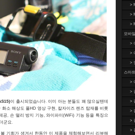
>
>
>
모바일
>
>
>
스마트
>
>
S15)
이 출시되었습니다. 이미 아는 분들도 꽤 많으실텐데
>
0만 화소 해상도 풀HD 영상 구현, 칼자이즈 렌즈 탑재를 비롯
>
공, 손 떨리 방지 기능, 와이파이(WiFi) 기능 등을 특징으
>
이더군요.
>
용해 볼 기회가 생겨서 한동안 이 제품을 체험해보면서 리뷰해